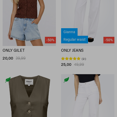
Gianna
Regular waist
-50%
-50%
ONLY GILET
ONLY JEANS
20,00
39,99
2
25,00
49,99