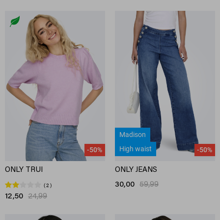
Madison
High waist
-50%
-50%
ONLY TRUI
ONLY JEANS
30,00
59,99
2
12,50
24,99