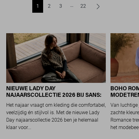
1
2
3
22
NIEUWE LADY DAY
BOHO ROM
NAJAARSCOLLECTIE 2026 BIJ SANS:
MODETREND
STIJL EN COMFORT IN
OVERAL Z
Het najaar vraagt om kleding die comfortabel,
Van luchtige 
TRAVELKWALITEIT
veelzijdig én stijlvol is. Met de nieuwe Lady
zachte kleure
Day najaarscollectie 2026 ben je helemaal
Romance tren
klaar voor...
het modebeel