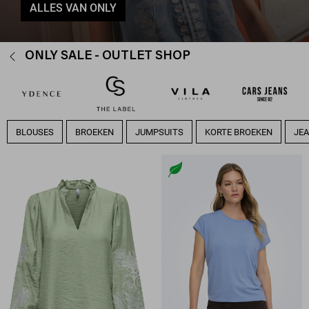
ALLES VAN ONLY
ONLY SALE - OUTLET SHOP
BLOUSES
BROEKEN
JUMPSUITS
KORTE BROEKEN
JE