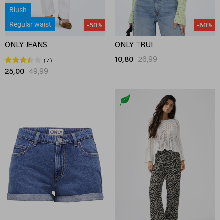
Blush
Regular waist
-50%
-60%
ONLY JEANS
ONLY TRUI
10,80
26,99
7
25,00
49,99