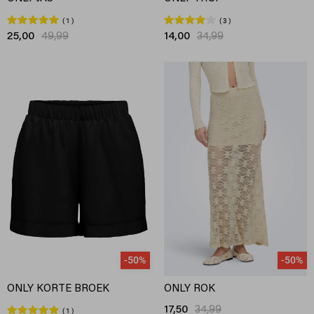
1
3
25,00
49,99
14,00
34,99
-50%
-50%
ONLY KORTE BROEK
ONLY ROK
17,50
34,99
1