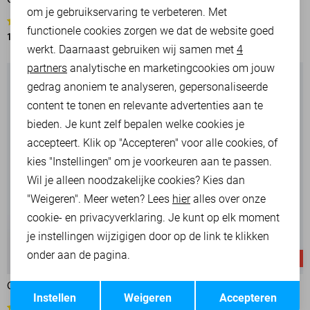
ONLY KORTE BROEK
ONLY JUMPSUIT
om je gebruikservaring te verbeteren. Met
Personalisatie cookies
25,00
49,99
3
functionele cookies zorgen we dat de website goed
10,00
19,99
werkt. Daarnaast gebruiken wij samen met
4
Analytische cookies
partners
analytische en marketingcookies om jouw
Marketing cookies
gedrag anoniem te analyseren, gepersonaliseerde
content te tonen en relevante advertenties aan te
bieden. Je kunt zelf bepalen welke cookies je
accepteert. Klik op "Accepteren" voor alle cookies, of
kies "Instellingen" om je voorkeuren aan te passen.
Wil je alleen noodzakelijke cookies? Kies dan
"Weigeren". Meer weten? Lees
hier
alles over onze
cookie- en privacyverklaring. Je kunt op elk moment
je instellingen wijzigigen door op de link te klikken
Juicy
onder aan de pagina.
High waist
-50%
-50%
Opslaan
Terug
ONLY JURK
ONLY JEANS
Instellen
Weigeren
Accepteren
1
2