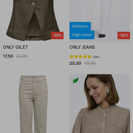
Madison
High waist
-50%
-50%
ONLY GILET
ONLY JEANS
17,50
34,99
24
25,00
49,99