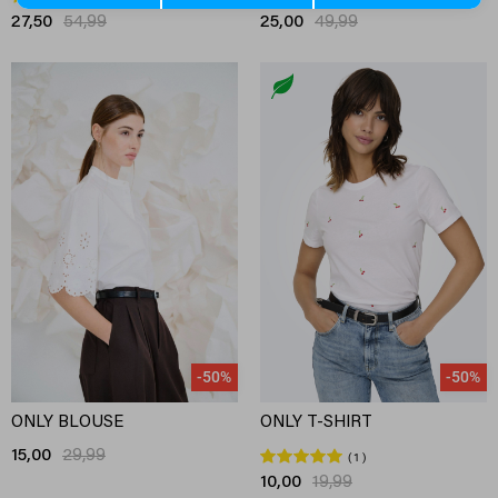
27,50
54,99
25,00
49,99
-50%
-50%
ONLY BLOUSE
ONLY T-SHIRT
15,00
29,99
1
10,00
19,99