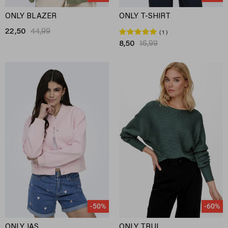
ONLY BLAZER
ONLY T-SHIRT
22,50
44,99
1
8,50
16,99
-50%
-60%
ONLY JAS
ONLY TRUI