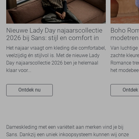
Nieuwe Lady Day najaarscollectie
Boho Rom
2026 bij Sans: stijl en comfort in
modetrend
travelkwaliteit
overal zie
Het najaar vraagt om kleding die comfortabel,
Van luchtige 
veelzijdig én stijlvol is. Met de nieuwe Lady
zachte kleure
Day najaarscollectie 2026 ben je helemaal
Romance tren
klaar voor...
het modebeel
Ontdek nu
Ontdek
Dameskleding met een variëteit aan merken vind je bij
Sans. Dankzij een uniek inkoopsysteem kunnen wij onze