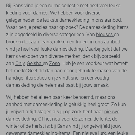
Bij Sans vind je een ruime collectie met heel veel leuke
kleding voor dames. We hebben voor diverse
gelegenheden de leukste dameskleding in ons aanbod.
Waar ben je precies naar op zoek? De dameskleding items
zijn opgedeeld in diverse categorieën. Van
blouses
en
broeken
tot aan
jeans
,
rokken
en
truien
: in ons aanbod
vind je heel veel leuke dameskleding. Daarbij geldt dat we
items verkopen van diverse merken, denk bijvoorbeeld
aan
Only
,
Geisha
en
Zoso
. Heb je een voorkeur wat betreft
het merk? Geef dit dan aan door gebruik te maken van de
handige filteropties en je vindt snel en eenvoudig
dameskleding die helemaal past bij jouw smaak.
Wij hebben het al een paar keer benoemd, maar ons
aanbod met dameskleding is gelukkig heel groot. Zo kun
jij vrijwel altijd slagen als jij op zoek bent naar
nieuwe
dameskleding
. Of het nou voor de zomer, de lente, de
winter of de herfst is: bij Sans vind jij ongetwijfeld jouw
gewenste dameskleding-items. Een nieuwe jurk, een leuke