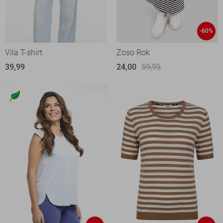
-60%
Vila T-shirt
Zoso Rok
39,99
24,00
59,95