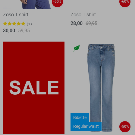
-50%
-60%
Zoso T-shirt
Zoso T-shirt
28,00
69,95
1
30,00
59,95
Bibette
Regular waist
-50%