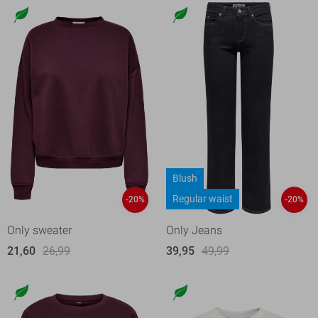
Blush
Regular waist
-20%
-20%
Only sweater
Only Jeans
21,60
26,99
39,95
49,99