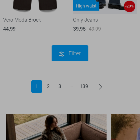
High waist
-20%
Vero Moda Broek
Only Jeans
44,99
39,95
49,99
Filter
1
2
3
139