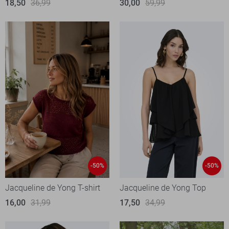
18,50
36,99
30,00
59,99
-50%
-50%
Jacqueline de Yong T-shirt
Jacqueline de Yong Top
16,00
31,99
17,50
34,99