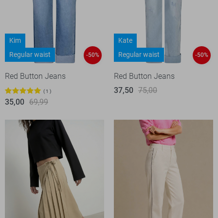
Kim
Kate
Regular waist
Regular waist
-50%
-50%
Red Button Jeans
Red Button Jeans
37,50
75,00
1
35,00
69,99