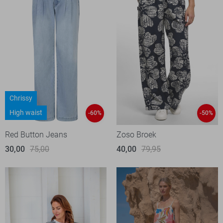
Chrissy
High waist
-60%
-50%
Red Button Jeans
Zoso Broek
30,00
75,00
40,00
79,95