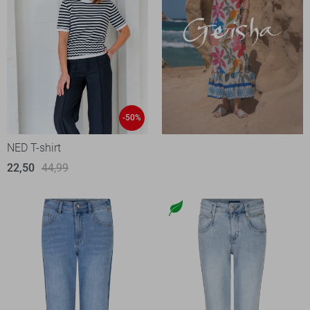
-50%
NED T-shirt
22,50
44,99