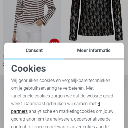
-20%
Consent
Meer informatie
Only T-shirt
Freequent T-shirt
21,60
26,99
39,95
Cookies
Noodzakelijke cookies
Wij gebruiken cookies en vergelijkbare technieken
om je gebruikservaring te verbeteren. Met
Personalisatie cookies
functionele cookies zorgen we dat de website goed
werkt. Daarnaast gebruiken wij samen met
4
Analytische cookies
partners
analytische en marketingcookies om jouw
Marketing cookies
gedrag anoniem te analyseren, gepersonaliseerde
content te tonen en relevante advertenties aan te