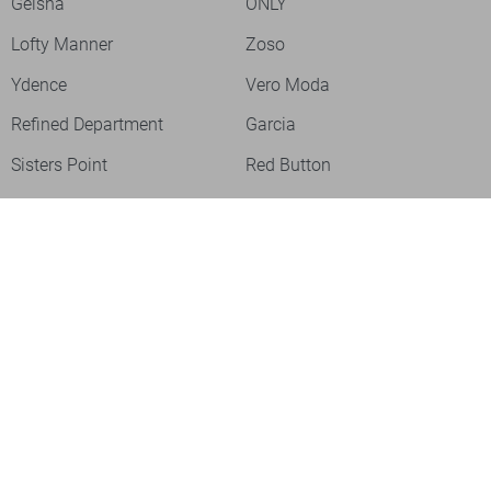
Geisha
ONLY
Lofty Manner
Zoso
Ydence
Vero Moda
Refined Department
Garcia
Sisters Point
Red Button
JDY
Fluresk
Harper & Yve
Object
Meld je aan voor onze nieuwsbrief
Meld je aan voor onze nieuwsbrief en profiteer als eerste van
acties!
Aanmelden