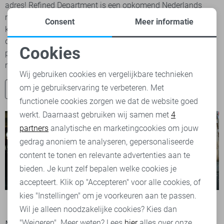
adres! Refined Department is een opkomend Nederlands
merk dat betaalbare dameskleding aanbiedt. Alle
Consent
Meer informatie
kledingstukken kenmerkt zich door veel kleur en unieke
details. Zo hebben de verschillende producten grafische
Cookies
printjes, mooie kanten stoffen en zijn de modellen vlot en
Noodzakelijke cookies
modieus. Binnen...
Wij gebruiken cookies en vergelijkbare technieken
om je gebruikservaring te verbeteren. Met
Personalisatie cookies
Shop nu
functionele cookies zorgen we dat de website goed
werkt. Daarnaast gebruiken wij samen met
4
Analytische cookies
partners
analytische en marketingcookies om jouw
Marketing cookies
gedrag anoniem te analyseren, gepersonaliseerde
content te tonen en relevante advertenties aan te
bieden. Je kunt zelf bepalen welke cookies je
accepteert. Klik op "Accepteren" voor alle cookies, of
kies "Instellingen" om je voorkeuren aan te passen.
Wil je alleen noodzakelijke cookies? Kies dan
"Weigeren". Meer weten? Lees
hier
alles over onze