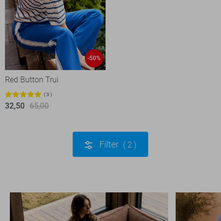
-50%
Red Button Trui
3
32,50
65,00
Filter
2