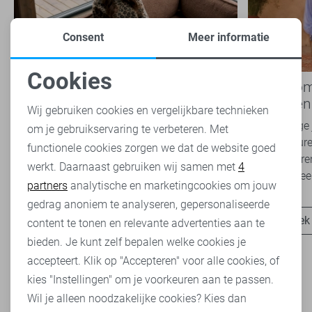
Consent
Meer informatie
Cookies
Nieuwe Lady Day najaarscollectie
Boho Rom
Noodzakelijke cookies
2026 bij Sans: stijl en comfort in
modetrend
Wij gebruiken cookies en vergelijkbare technieken
travelkwaliteit
overal zie
Het najaar vraagt om kleding die comfortabel,
Van luchtige 
om je gebruikservaring te verbeteren. Met
Personalisatie cookies
veelzijdig én stijlvol is. Met de nieuwe Lady
zachte kleure
functionele cookies zorgen we dat de website goed
Day najaarscollectie 2026 ben je helemaal
Romance tren
werkt. Daarnaast gebruiken wij samen met
4
Analytische cookies
klaar voor...
het modebeel
partners
analytische en marketingcookies om jouw
Marketing cookies
gedrag anoniem te analyseren, gepersonaliseerde
Ontdek nu
Ontdek
content te tonen en relevante advertenties aan te
bieden. Je kunt zelf bepalen welke cookies je
accepteert. Klik op "Accepteren" voor alle cookies, of
kies "Instellingen" om je voorkeuren aan te passen.
Wil je alleen noodzakelijke cookies? Kies dan