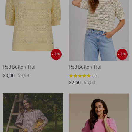
-50%
-50%
Red Button Trui
Red Button Trui
30,00
59,99
3
32,50
65,00