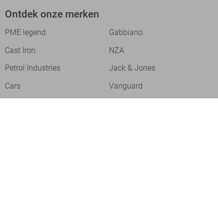
Ontdek onze merken
PME legend
Gabbiano
Cast Iron
NZA
Petrol Industries
Jack & Jones
Cars
Vanguard
Tommy Jeans
Ballin
Campbell
Only & Sons
Geisha
ONLY
Lofty Manner
Zoso
Ydence
Vero Moda
Refined Department
Garcia
Sisters Point
Red Button