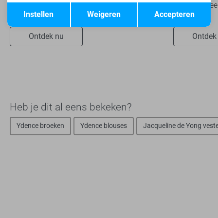
Opslaan
Terug
klaar voor...
het modebeel
Instellen
Weigeren
Accepteren
Ontdek nu
Ontdek
Heb je dit al eens bekeken?
Ydence broeken
Ydence blouses
Jacqueline de Yong vest