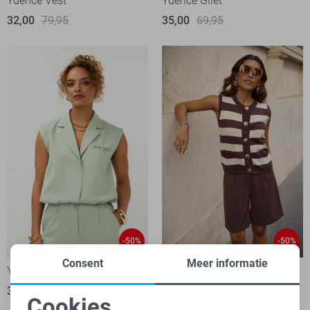
Ydence Vest
Ydence Gilet
32,00
79,95
35,00
69,95
-50%
-50%
Consent
Meer informatie
Ydence Gilet
Ydence Gilet
35,00
69,95
25,00
49,95
Cookies