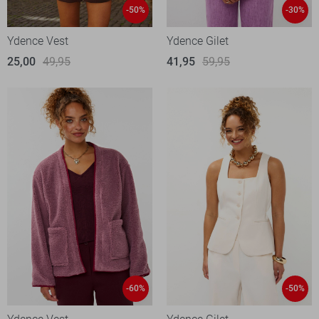
-50%
-30%
Ydence Vest
Ydence Gilet
25,00
49,95
41,95
59,95
-60%
-50%