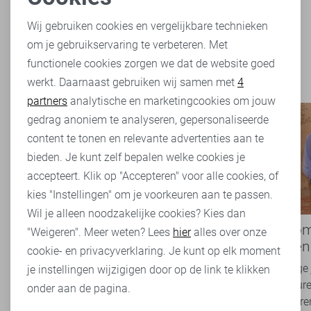
Noodzakelijke cookies
Wij gebruiken cookies en vergelijkbare technieken
Filter
2
om je gebruikservaring te verbeteren. Met
Personalisatie cookies
functionele cookies zorgen we dat de website goed
werkt. Daarnaast gebruiken wij samen met
4
Analytische cookies
partners
analytische en marketingcookies om jouw
Marketing cookies
gedrag anoniem te analyseren, gepersonaliseerde
content te tonen en relevante advertenties aan te
bieden. Je kunt zelf bepalen welke cookies je
accepteert. Klik op "Accepteren" voor alle cookies, of
kies "Instellingen" om je voorkeuren aan te passen.
Wil je alleen noodzakelijke cookies? Kies dan
Nieuwe Lady Day najaarscollectie
Boho Rom
"Weigeren". Meer weten? Lees
hier
alles over onze
2026 bij Sans: stijl en comfort in
modetrend
cookie- en privacyverklaring. Je kunt op elk moment
travelkwaliteit
overal zie
Het najaar vraagt om kleding die comfortabel,
Van luchtige 
je instellingen wijzigigen door op de link te klikken
veelzijdig én stijlvol is. Met de nieuwe Lady
zachte kleure
onder aan de pagina.
Day najaarscollectie 2026 ben je helemaal
Romance tren