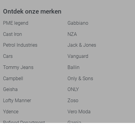
Ontdek onze merken
PME legend
Gabbiano
Cast Iron
NZA
Petrol Industries
Jack & Jones
Cars
Vanguard
Tommy Jeans
Ballin
Campbell
Only & Sons
Geisha
ONLY
Lofty Manner
Zoso
Ydence
Vero Moda
Refined Department
Garcia
Sisters Point
Red Button