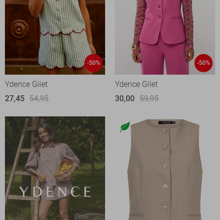
-50%
-50%
Ydence Gilet
Ydence Gilet
27,45
54,95
30,00
59,95