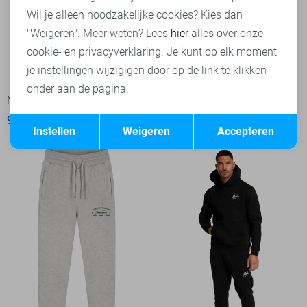
Wil je alleen noodzakelijke cookies? Kies dan
"Weigeren". Meer weten? Lees
hier
alles over onze
cookie- en privacyverklaring. Je kunt op elk moment
je instellingen wijzigigen door op de link te klikken
onder aan de pagina.
Malelions sweater
Malelions T-shirt
Opslaan
Terug
99,99
64,99
Instellen
Weigeren
Accepteren