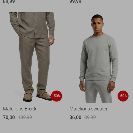
89,99
99,99
-50%
-60%
Malelions Broek
Malelions sweater
70,00
139,99
36,00
89,99