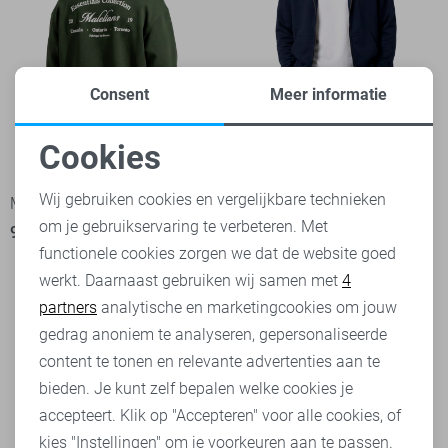
Consent
Meer informatie
Cookies
Noodzakelijke cookies
Wij gebruiken cookies en vergelijkbare technieken
Malelions sweater
Malelions sweater
om je gebruikservaring te verbeteren. Met
Personalisatie cookies
99,99
119,99
functionele cookies zorgen we dat de website goed
werkt. Daarnaast gebruiken wij samen met
4
Analytische cookies
partners
analytische en marketingcookies om jouw
Marketing cookies
gedrag anoniem te analyseren, gepersonaliseerde
content te tonen en relevante advertenties aan te
bieden. Je kunt zelf bepalen welke cookies je
accepteert. Klik op "Accepteren" voor alle cookies, of
kies "Instellingen" om je voorkeuren aan te passen.