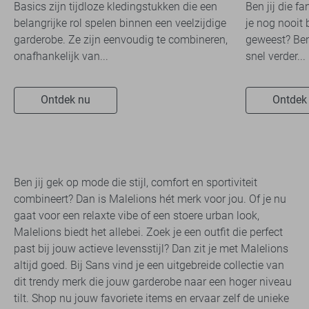
Basics zijn tijdloze kledingstukken die een
Ben jij die f
belangrijke rol spelen binnen een veelzijdige
je nog nooit 
garderobe. Ze zijn eenvoudig te combineren,
geweest? Ben
onafhankelijk van...
snel verder...
Ontdek nu
Ontdek
Ben jij gek op mode die stijl, comfort en sportiviteit
combineert? Dan is Malelions hét merk voor jou. Of je nu
gaat voor een relaxte vibe of een stoere urban look,
Malelions biedt het allebei. Zoek je een outfit die perfect
past bij jouw actieve levensstijl? Dan zit je met Malelions
altijd goed. Bij Sans vind je een uitgebreide collectie van
dit trendy merk die jouw garderobe naar een hoger niveau
tilt. Shop nu jouw favoriete items en ervaar zelf de unieke