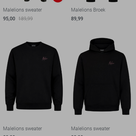
Malelions sweater
Malelions Broek
95,00
189,99
89,99
Malelions sweater
Malelions sweater