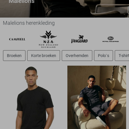
Malelions
Malelions herenkleding
Broeken
Korte broeken
Overhemden
Polo`s
T-shir