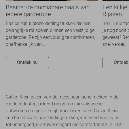
Basics: de onmisbare basis van
Een kijkje
iedere garderobe
Rijssen
Basics zijn tijdloze kledingstukken die een
Ben jij die f
belangrijke rol spelen binnen een veelzijdige
je nog nooit 
garderobe. Ze zijn eenvoudig te combineren,
geweest? Ben
onafhankelijk van...
snel verder...
Ontdek nu
Ontdek
Calvin Klein is een van de meest iconische merken in de
mode-industrie, bekend om zijn minimalistische
ontwerpen en tijdloze stijl. Voor heren biedt Calvin Klein
een breed scala aan kledingstukken, variërend van jeans
tot ondergoed, die zowel elegant als comfortabel zijn. Het