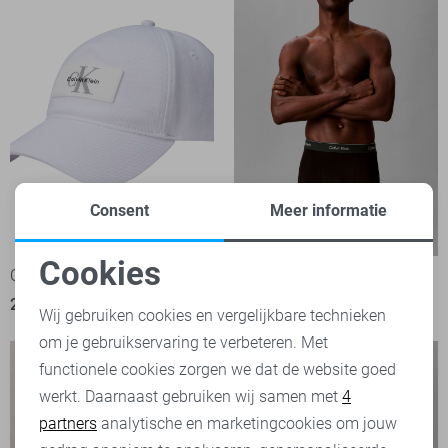
Consent
Meer informatie
-50%
-50%
Cookies
Calvin Klein Accessoire
Calvin Klein Ondergoed
Noodzakelijke cookies
24,95
49,90
22,45
44,90
Wij gebruiken cookies en vergelijkbare technieken
om je gebruikservaring te verbeteren. Met
Personalisatie cookies
functionele cookies zorgen we dat de website goed
werkt. Daarnaast gebruiken wij samen met
4
Analytische cookies
partners
analytische en marketingcookies om jouw