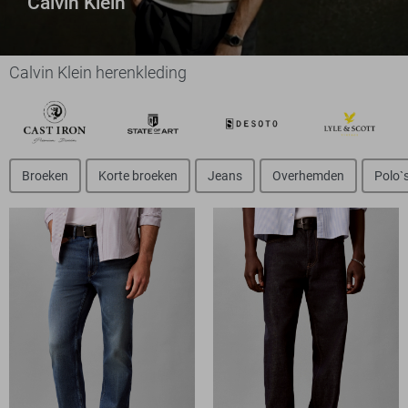
Calvin Klein
Calvin Klein herenkleding
Broeken
Korte broeken
Jeans
Overhemden
Polo`