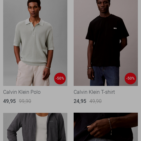
-50%
-50%
Calvin Klein Polo
Calvin Klein T-shirt
49,95
99,90
24,95
49,90