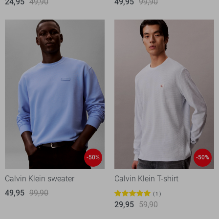
24,95
49,90
49,95
99,90
-50%
-50%
Calvin Klein sweater
Calvin Klein T-shirt
49,95
99,90
1
29,95
59,90