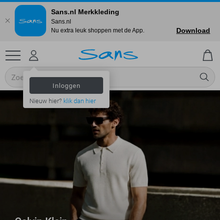
Sans.nl Merkkleding
Sans.nl
Download
Nu extra leuk shoppen met de App.
Inloggen
Nieuw hier?
klik dan hier