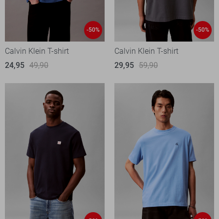
-50%
-50%
Calvin Klein T-shirt
Calvin Klein T-shirt
24,95
49,90
29,95
59,90