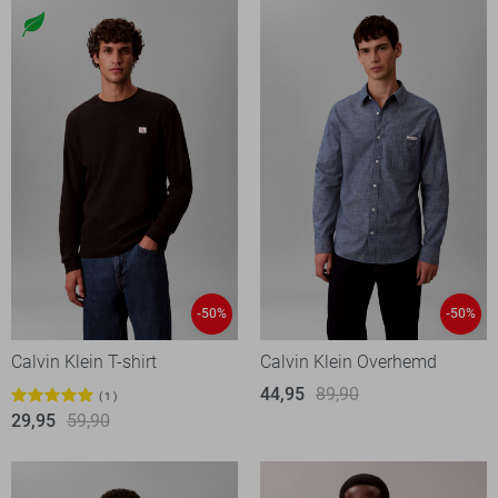
-50%
-50%
Calvin Klein T-shirt
Calvin Klein Overhemd
44,95
89,90
1
29,95
59,90