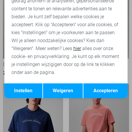
Marketing cookies
gedrag anoniem te analyseren, gepersonaliseerde
content te tonen en relevante advertenties aan te
bieden. Je kunt zelf bepalen welke cookies je
accepteert. Klik op "Accepteren" voor alle cookies, of
kies "Instellingen" om je voorkeuren aan te passen.
Wil je alleen noodzakelijke cookies? Kies dan
"Weigeren". Meer weten? Lees
hier
alles over onze
Zwembroek
-50%
-50%
cookie- en privacyverklaring. Je kunt op elk moment
je instellingen wijzigigen door op de link te klikken
Calvin Klein T-shirt
Calvin Klein Korte broek
onder aan de pagina.
24,95
49,90
34,95
69,90
Opslaan
Terug
Instellen
Weigeren
Accepteren