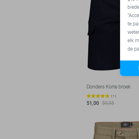
biede
"Acce
te pa
wete
elk m
de pa
Donders Korte broek
1
51,00
59,95