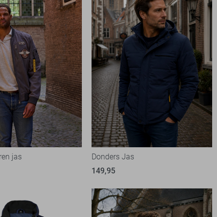
ren jas
Donders Jas
149,95