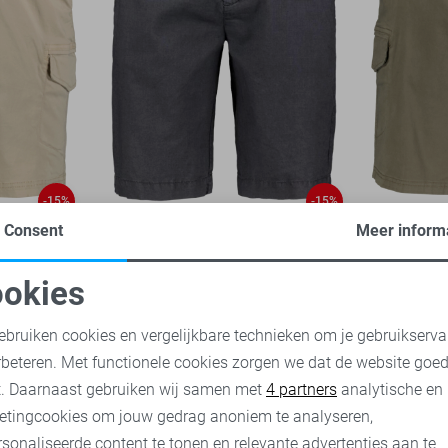
-15%
-15%
Consent
Meer inform
Donders Korte broek
Donders Ko
51,00
59,95
okies
51,00
59,
oodzakelijke cookies
Personalisatie cookies
ebruiken cookies en vergelijkbare technieken om je gebruikserva
rbeteren. Met functionele cookies zorgen we dat de website goe
nalytische cookies
Marketing cookies
t. Daarnaast gebruiken wij samen met
4 partners
analytische en
etingcookies om jouw gedrag anoniem te analyseren,
sonaliseerde content te tonen en relevante advertenties aan te