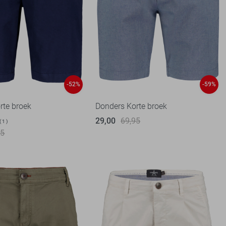
-52%
-59%
rte broek
Donders Korte broek
29,00
69,95
1
95