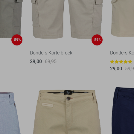
-59%
-59%
Donders Korte broek
Donders Ko
29,00
69,95
29,00
59,