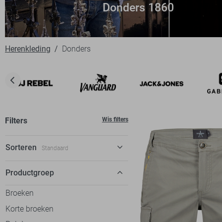
Donders 1860
Herenkleding
Donders
Filters
Wis filters
Sorteren
Standaard
Standaard
Productgroep
€ laag-hoog
Broeken
€ hoog-laag
Korte broeken