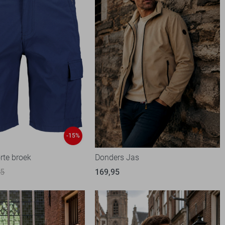
-15%
rte broek
Donders Jas
95
169,95