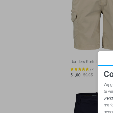
Presly & Sun
6
Pure H. Tico
37
Pure Path
44
Red Temple
11
Replay
3
RJ Bodywear
17
Sans
30
Donders Korte broek
State of Art
182
Superdry
1
109
Co
51,00
59,95
Tommy Jeans
N
71
Wij g
Vanguard
217
te ve
A
werk
mark
geper