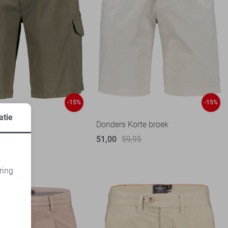
-15%
-15%
atie
rte broek
Donders Korte broek
51,00
59,95
1
95
ring
d