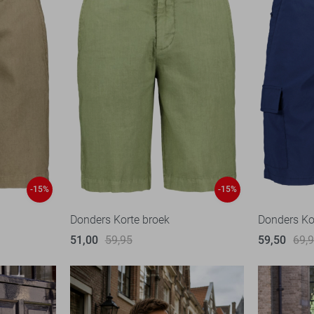
-15%
-15%
Donders Korte broek
Donders Ko
51,00
59,95
59,50
69,