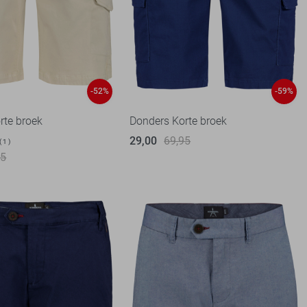
-52%
-59%
rte broek
Donders Korte broek
29,00
69,95
1
95