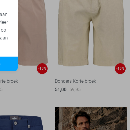
 aan
Meer
t op
 aan
n
-15%
-15%
rte broek
Donders Korte broek
95
51,00
59,95