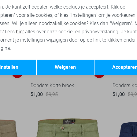
n. Je kunt zelf bepalen welke cookies je accepteert. Klik op
pteren" voor alle cookies, of kies "Instellingen" om je voorkeuren
ssen. Wil je alleen noodzakelijke cookies? Kies dan "Weigeren". 
n? Lees
hier
alles over onze cookie- en privacyverklaring. Je kun
oment je instellingen wijzigigen door op de link te klikken onder
gina.
Opslaan
Terug
Instellen
Weigeren
Acceptere
-15%
-15%
Donders Korte broek
Donders Ko
51,00
59,95
51,00
59,