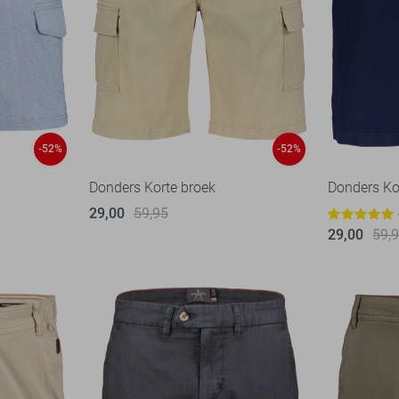
-52%
-52%
Donders Korte broek
Donders Ko
29,00
59,95
29,00
59,