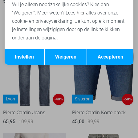
50,00
99,99
65,95
109,99
Wil je alleen noodzakelijke cookies? Kies dan
"Weigeren". Meer weten? Lees
hier
alles over onze
cookie- en privacyverklaring. Je kunt op elk moment
je instellingen wijzigigen door op de link te klikken
onder aan de pagina.
Opslaan
Terug
Instellen
Weigeren
Accepteren
Lyon
Sisteron
-40%
-50%
Pierre Cardin Jeans
Pierre Cardin Korte broek
65,95
109,99
45,00
89,99