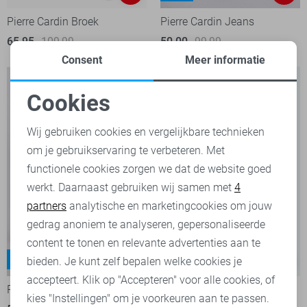
Pierre Cardin Broek
Pierre Cardin Jeans
65,95
109,99
50,00
99,99
Consent
Meer informatie
Cookies
Noodzakelijke cookies
Wij gebruiken cookies en vergelijkbare technieken
om je gebruikservaring te verbeteren. Met
Personalisatie cookies
functionele cookies zorgen we dat de website goed
werkt. Daarnaast gebruiken wij samen met
4
Analytische cookies
partners
analytische en marketingcookies om jouw
Marketing cookies
gedrag anoniem te analyseren, gepersonaliseerde
content te tonen en relevante advertenties aan te
Lyon
bieden. Je kunt zelf bepalen welke cookies je
-50%
-40%
accepteert. Klik op "Accepteren" voor alle cookies, of
Pierre Cardin Jeans
Pierre Cardin Broek
kies "Instellingen" om je voorkeuren aan te passen.