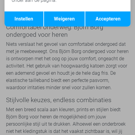
onder aan de pagina.
klassieke effen kleur of een gedurfde print, elke boxer is
gemaakt met de aandacht op kwaliteit, waardoor ze niet
Opslaan
Terug
alleen lekker zitten maar ook nog eens lang mee gaan.
Instellen
Weigeren
Accepteren
Comfortabel onderweg: Björn Borg
ondergoed voor heren
Niets verslaat het gevoel van comfortabel ondergoed dat
met je meebeweegt. Ons Björn Borg ondergoed voor heren
is ontworpen met het oog op jouw comfort, ongeacht de
activiteit. Het gebruik van hoogwaardig katoen zorgt voor
een ademend gevoel en houdt je de hele dag fris. De
elastische tailleband biedt een perfecte pasvorm,
waardoor irritaties minder snel voor zullen komen.
Stijlvolle keuzes, endless combinaties
Met een breed scala aan kleuren, prints en stijlen biedt
Björn Borg voor heren de mogelijkheid om jouw
persoonlijke stijl uit te drukken. Alhoewel een onderbroek
niet het kledingstuk is dat het vaakst zichtbaar is, wil jij