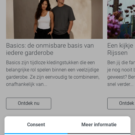
Basics: de onmisbare basis van
Een kijkje
iedere garderobe
Rijssen
Basics zijn tijdloze kledingstukken die een
Ben jij die f
belangrijke rol spelen binnen een veelzijdige
je nog nooit 
garderobe. Ze zijn eenvoudig te combineren,
geweest? Ben
onafhankelijk van...
snel verder...
Ontdek nu
Ontdek
Consent
Meer informatie