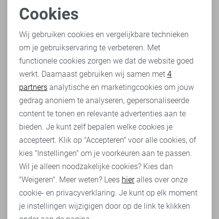
Of je nu vaak sport, dagelijks naar kantoor gaat of
Cookies
gewoon thuis ontspant, één ding is zeker: comfortabel
Noodzakelijke cookies
ondergoed is essentieel voor een zelfverzekerd gevoel en
Wij gebruiken cookies en vergelijkbare technieken
optimale bewegingsvrijheid. Bij Sans weten we als geen
om je gebruikservaring te verbeteren. Met
Personalisatie cookies
ander wat mannen nodig hebben als het gaat om
functionele cookies zorgen we dat de website goed
kwaliteitsvolle
herenkleding
, waardoor we extra trots zijn
werkt. Daarnaast gebruiken wij samen met
4
Analytische cookies
op onze uitgebreide collectie Björn Borg. Verken de wereld
partners
analytische en marketingcookies om jouw
van stijl, comfort en duurzaamheid met onze Björn Borg
Marketing cookies
gedrag anoniem te analyseren, gepersonaliseerde
boxers, shirts en truien, waar mode en functionaliteit
naadloos samenkomen.
content te tonen en relevante advertenties aan te
bieden. Je kunt zelf bepalen welke cookies je
Een erfenis van Zweeds design en innovatie
accepteert. Klik op "Accepteren" voor alle cookies, of
bij Björn Borg
kies "Instellingen" om je voorkeuren aan te passen.
Als tennisspeler was Björn Borg al erg innovatief. In zijn
Wil je alleen noodzakelijke cookies? Kies dan
iconische merk, komt deze zelfde innovativiteit opnieuw
"Weigeren". Meer weten? Lees
hier
alles over onze
naar voren. Onze Björn Borg boxers belichamen deze
cookie- en privacyverklaring. Je kunt op elk moment
filosofie, met aandacht voor detail en vakmanschap die je
je instellingen wijzigigen door op de link te klikken
nergens anders zult vinden. Of je nu gaat voor een