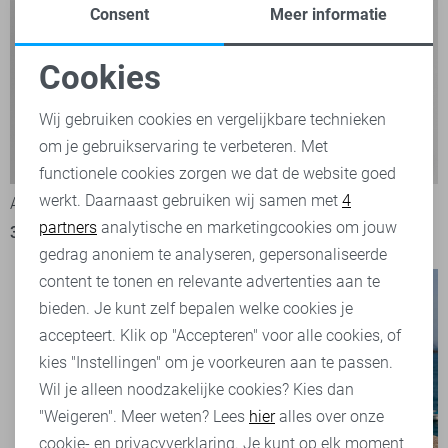
Consent
Meer informatie
Cookies
Noodzakelijke cookies
Wij gebruiken cookies en vergelijkbare technieken
om je gebruikservaring te verbeteren. Met
Personalisatie cookies
-50%
-50%
functionele cookies zorgen we dat de website goed
werkt. Daarnaast gebruiken wij samen met
4
Analytische cookies
Antony Morato Polo
Antony Morato Vest
partners
analytische en marketingcookies om jouw
39,50
79,00
49,50
99,00
Marketing cookies
gedrag anoniem te analyseren, gepersonaliseerde
content te tonen en relevante advertenties aan te
bieden. Je kunt zelf bepalen welke cookies je
accepteert. Klik op "Accepteren" voor alle cookies, of
kies "Instellingen" om je voorkeuren aan te passen.
Wil je alleen noodzakelijke cookies? Kies dan
"Weigeren". Meer weten? Lees
hier
alles over onze
cookie- en privacyverklaring. Je kunt op elk moment