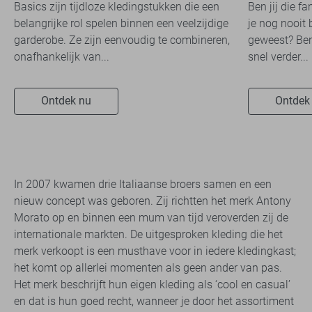
Basics zijn tijdloze kledingstukken die een
Ben jij die f
belangrijke rol spelen binnen een veelzijdige
je nog nooit 
garderobe. Ze zijn eenvoudig te combineren,
geweest? Ben
onafhankelijk van...
snel verder...
Ontdek nu
Ontdek
In 2007 kwamen drie Italiaanse broers samen en een
nieuw concept was geboren. Zij richtten het merk Antony
Morato op en binnen een mum van tijd veroverden zij de
internationale markten. De uitgesproken kleding die het
merk verkoopt is een musthave voor in iedere kledingkast;
het komt op allerlei momenten als geen ander van pas.
Het merk beschrijft hun eigen kleding als ‘cool en casual’
en dat is hun goed recht, wanneer je door het assortiment