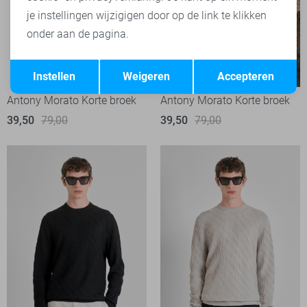
je instellingen wijzigigen door op de link te klikken
onder aan de pagina.
Opslaan
Terug
-50%
-50%
Instellen
Weigeren
Accepteren
Antony Morato Korte broek
Antony Morato Korte broek
39,50
79,00
39,50
79,00