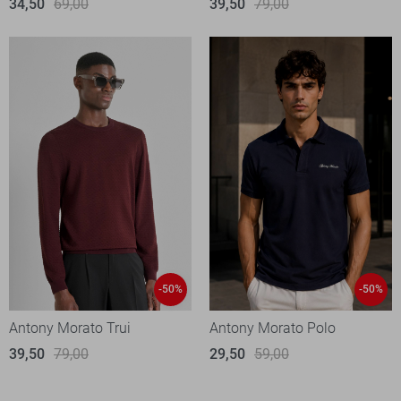
34,50
69,00
39,50
79,00
-50%
-50%
Antony Morato Trui
Antony Morato Polo
39,50
79,00
29,50
59,00