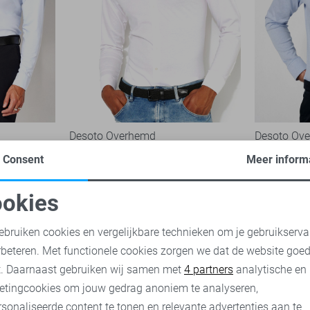
Desoto Overhemd
Desoto Ov
79,99
89,99
Consent
Meer inform
okies
oodzakelijke cookies
Personalisatie cookies
ebruiken cookies en vergelijkbare technieken om je gebruikserva
rbeteren. Met functionele cookies zorgen we dat de website goe
nalytische cookies
Marketing cookies
t. Daarnaast gebruiken wij samen met
4 partners
analytische en
etingcookies om jouw gedrag anoniem te analyseren,
sonaliseerde content te tonen en relevante advertenties aan te