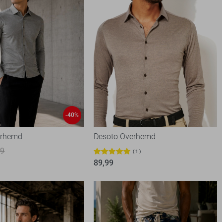
-40%
erhemd
Desoto Overhemd
99
1
89,99