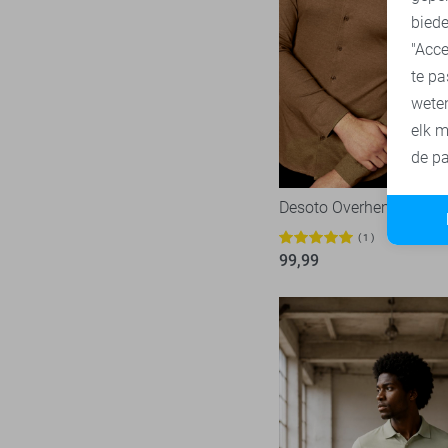
biede
"Acce
te pa
wete
elk m
de pa
Desoto Overhemd
1
99,99