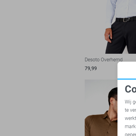
PME legend
841
Presly & Sun
6
Pure H. Tico
37
Pure Path
44
Red Temple
11
Replay
3
Desoto Overhemd
RJ Bodywear
17
79,99
Sans
30
State of Art
181
Co
Superdry
N
108
Wij g
Tommy Jeans
71
te ve
Vanguard
217
A
werk
mark
geper