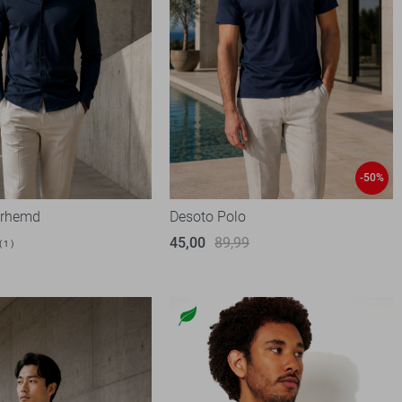
-50%
erhemd
Desoto Polo
45,00
89,99
1