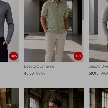
-40%
-50%
Desoto Overhemd
Desoto Ov
45,00
89,99
59,95
99,