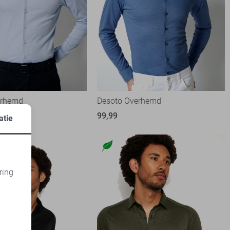
erhemd
Desoto Overhemd
99,99
atie
ring
d