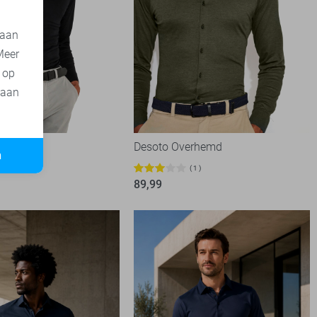
 aan
Meer
t op
 aan
erhemd
Desoto Overhemd
n
1
89,99