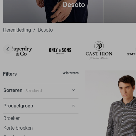
Desoto
Herenkleding
Desoto
Filters
Wis filters
Sorteren
Standaard
Standaard
Productgroep
€ laag-hoog
Broeken
€ hoog-laag
Korte broeken