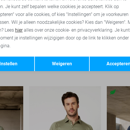
n. Je kunt zelf bepalen welke cookies je accepteert. Klik op
pteren" voor alle cookies, of kies "Instellingen" om je voorkeuren
ssen. Wil je alleen noodzakelijke cookies? Kies dan "Weigeren". 
n? Lees
hier
alles over onze cookie- en privacyverklaring. Je kun
oment je instellingen wijzigigen door op de link te klikken onder
gina.
-50%
Opslaan
Terug
Desoto Polo
Desoto Ov
Instellen
Weigeren
Acceptere
45,00
89,99
79,99