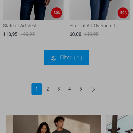
-30%
-50%
State of Art Vest
State of Art Overhemd
118,95
169,95
60,00
119,95
Filter
1
1
2
3
4
5