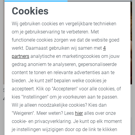
Cookies
Noodzakelijke cookies
Wij gebruiken cookies en vergelijkbare technieken
om je gebruikservaring te verbeteren. Met
Personalisatie cookies
functionele cookies zorgen we dat de website goed
werkt. Daarnaast gebruiken wij samen met
4
Analytische cookies
partners
analytische en marketingcookies om jouw
Marketing cookies
gedrag anoniem te analyseren, gepersonaliseerde
content te tonen en relevante advertenties aan te
-50%
-50%
bieden. Je kunt zelf bepalen welke cookies je
accepteert. Klik op "Accepteren" voor alle cookies, of
State of Art Polo
State of Art Polo
kies "Instellingen" om je voorkeuren aan te passen.
40,00
79,95
1
Wil je alleen noodzakelijke cookies? Kies dan
35,00
69,95
"Weigeren". Meer weten? Lees
hier
alles over onze
cookie- en privacyverklaring. Je kunt op elk moment
je instellingen wijzigigen door op de link te klikken