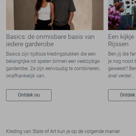
Basics: de onmisbare basis van
Een kijkje
iedere garderobe
Rijssen
Basics zijn tijdloze kledingstukken die een
Ben jij die f
belangrijke rol spelen binnen een veelzijdige
je nog nooit 
garderobe. Ze zijn eenvoudig te combineren,
geweest? Ben
onafhankelijk van...
snel verder...
Ontdek nu
Ontdek
Kleding van State of Art kun je op de volgende manier