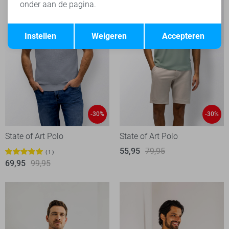
onder aan de pagina.
Opslaan
Terug
Instellen
Weigeren
Accepteren
-30%
-30%
State of Art Polo
State of Art Polo
55,95
79,95
1
69,95
99,95