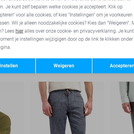
n. Je kunt zelf bepalen welke cookies je accepteert. Klik op
pteren" voor alle cookies, of kies "Instellingen" om je voorkeuren
ssen. Wil je alleen noodzakelijke cookies? Kies dan "Weigeren". 
n? Lees
hier
alles over onze cookie- en privacyverklaring. Je kun
oment je instellingen wijzigigen door op de link te klikken onder
gina.
Opslaan
Terug
NO-EXCESS Overhemd
NO-EXCESS 
Instellen
Weigeren
Acceptere
69,99
29,99