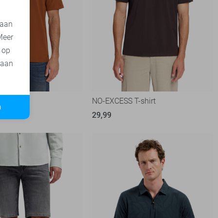
 aan
Meer
t op
 aan
T-shirt
NO-EXCESS T-shirt
n
29,99