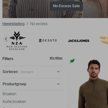
No-Excess Sale
Herenkleding
No excess
Filters
Wis filters
Sorteren
Standaard
Standaard
Productgroep
€ laag-hoog
Broeken
€ hoog-laag
Korte broeken