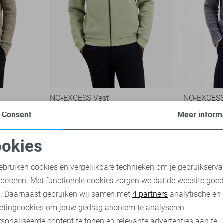
NO-EXCESS Vest
NO-EXCESS
89,99
99,99
Consent
Meer inform
okies
oodzakelijke cookies
Personalisatie cookies
ebruiken cookies en vergelijkbare technieken om je gebruikserva
rbeteren. Met functionele cookies zorgen we dat de website goe
nalytische cookies
Marketing cookies
t. Daarnaast gebruiken wij samen met
4 partners
analytische en
etingcookies om jouw gedrag anoniem te analyseren,
sonaliseerde content te tonen en relevante advertenties aan te