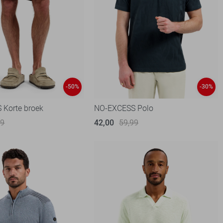
-50%
-30%
Korte broek
NO-EXCESS Polo
99
42,00
59,99