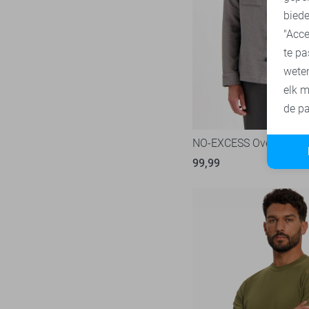
Tommy Jeans
71
biede
"Acce
Vanguard
218
te pa
wete
elk m
de pa
NO-EXCESS Overhemd
99,99