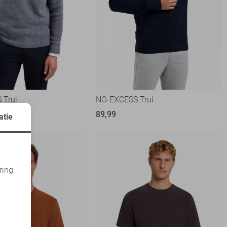
 Trui
NO-EXCESS Trui
89,99
atie
ring
d