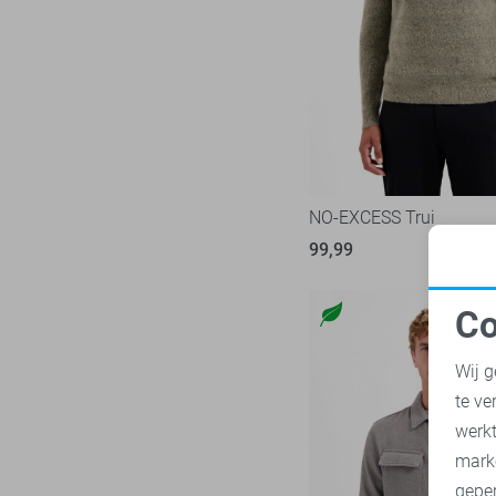
M/34
NZA
28
L
Only & Sons
222
L/32
Petrol Industries
113
L/34
Pierre Cardin
28
XL
PME legend
839
XL/32
Presly & Sun
6
NO-EXCESS Trui
XL/34
Pure H. Tico
37
99,99
XXL
Pure Path
44
XXL/32
Red Temple
11
Co
XXL/34
Replay
N
3
XXXL
Wij g
RJ Bodywear
17
te ve
Sans
30
A
werk
State of Art
182
mark
Superdry
111
geper