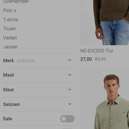
Overhemden
Polo`s
T-shirts
Truien
Vesten
Jassen
NO-EXCESS Trui
27,00
89,99
Merk
NO-EXCESS
Alan Red
12
Maat
Antony Morato
72
28
Kleur
Ballin
58
29
Bjorn Borg
13
Beige
Seizoen
30
Calvin Klein
52
Blauw
31
Basics
Sale
Campbell
38
Bruin
32
Deals
Cars
78