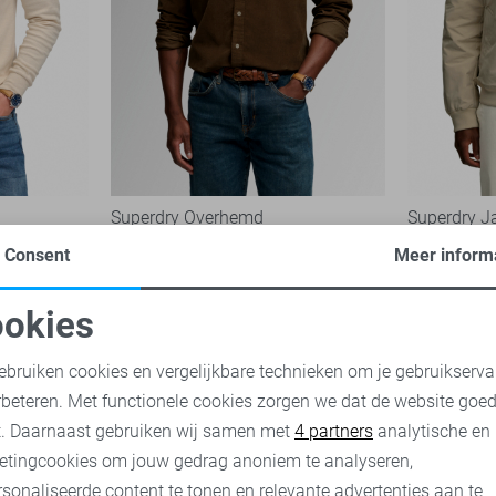
Superdry Overhemd
Superdry J
64,99
99,99
Consent
Meer inform
okies
oodzakelijke cookies
Personalisatie cookies
ebruiken cookies en vergelijkbare technieken om je gebruikserva
rbeteren. Met functionele cookies zorgen we dat de website goe
nalytische cookies
Marketing cookies
t. Daarnaast gebruiken wij samen met
4 partners
analytische en
etingcookies om jouw gedrag anoniem te analyseren,
sonaliseerde content te tonen en relevante advertenties aan te