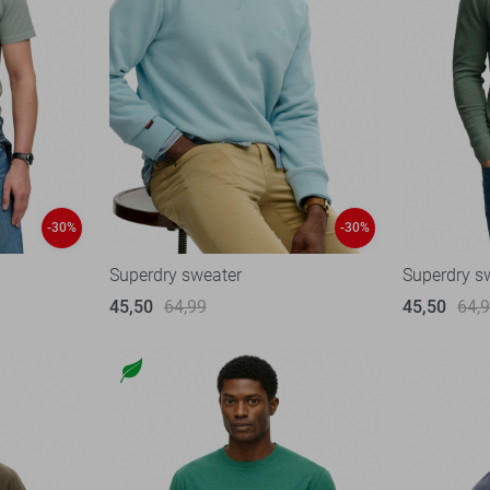
-30%
-30%
Superdry sweater
Superdry s
45,50
64,99
45,50
64,