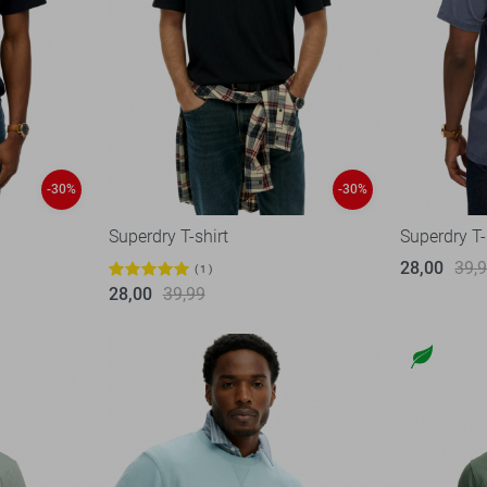
-30%
-30%
Superdry T-shirt
Superdry T-
28,00
39,
1
28,00
39,99