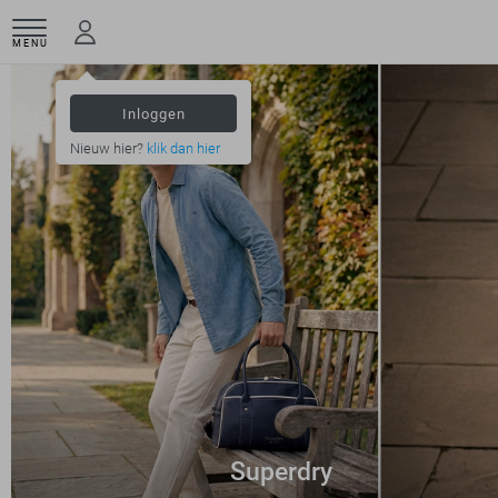
MENU
Inloggen
Nieuw hier?
klik dan hier
Superdry