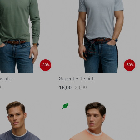
-30%
-50%
weater
Superdry T-shirt
99
15,00
29,99