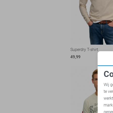
Only & Sons
216
Petrol Industries
113
Pierre Cardin
28
PME legend
839
Presly & Sun
6
Pure H. Tico
37
Superdry T-shirt
Pure Path
44
49,99
Red Temple
11
Replay
3
Co
RJ Bodywear
N
17
Wij g
Sans
30
te ve
State of Art
181
A
werk
Superdry
108
mark
Tommy Jeans
71
geper