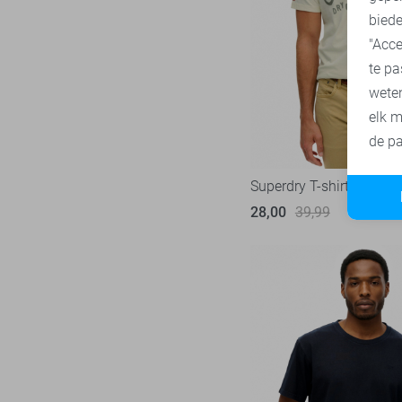
Vanguard
216
biede
"Acce
te pa
wete
elk m
de pa
Superdry T-shirt
28,00
39,99