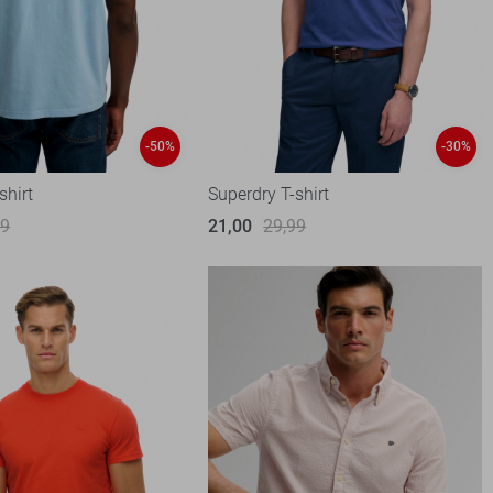
-50%
-30%
shirt
Superdry T-shirt
99
21,00
29,99