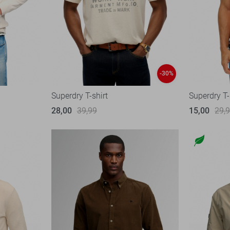
-30%
Superdry T-shirt
Superdry T-
28,00
39,99
15,00
29,