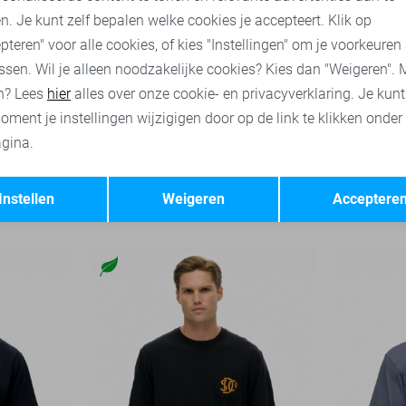
n. Je kunt zelf bepalen welke cookies je accepteert. Klik op
pteren" voor alle cookies, of kies "Instellingen" om je voorkeuren
ssen. Wil je alleen noodzakelijke cookies? Kies dan "Weigeren". 
n? Lees
hier
alles over onze cookie- en privacyverklaring. Je kun
oment je instellingen wijzigigen door op de link te klikken onder
gina.
-30%
-50%
Opslaan
Terug
Superdry T-shirt
Superdry T-
Instellen
Weigeren
Acceptere
20,00
39,99
21,00
29,