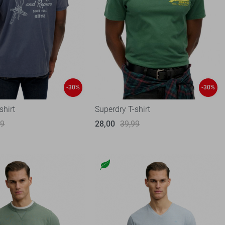
-30%
-30%
shirt
Superdry T-shirt
99
28,00
39,99