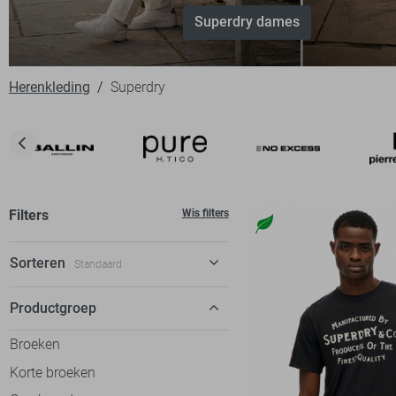
Superdry dames
Herenkleding
Superdry
Filters
Wis filters
Sorteren
Standaard
Standaard
Productgroep
€ laag-hoog
Broeken
€ hoog-laag
Korte broeken