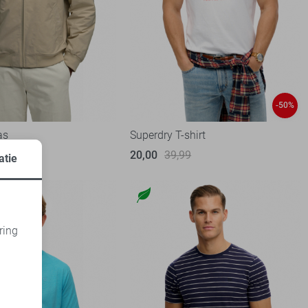
-50%
as
Superdry T-shirt
20,00
39,99
atie
ring
d