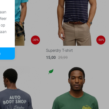
 aan
Meer
t op
 aan
-30%
-50%
shirt
Superdry T-shirt
n
99
15,00
29,99