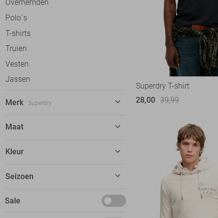
Overhemden
Polo`s
T-shirts
Truien
Vesten
Jassen
Superdry T-shirt
28,00
39,99
Merk
Superdry
Alan Red
12
Maat
Antony Morato
72
28
Kleur
Ballin
57
30
Bjorn Borg
13
Beige
Seizoen
34
Calvin Klein
51
Blauw
S
Basics
Sale
Campbell
38
Ecru
M
Deals
Cars
77