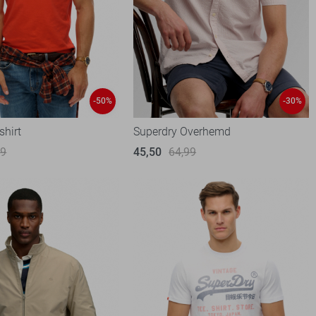
-50%
-30%
shirt
Superdry Overhemd
99
45,50
64,99