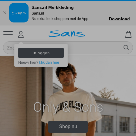
Sans.nl Merkkleding
Sans.nl
Download
Nu extra leuk shoppen met de App.
Inloggen
Nieuw hier?
klik dan hier
Only & Sons
T-shirts
Shop nu
Shop nu