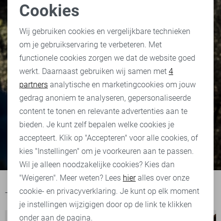
Cookies
Noodzakelijke cookies
Wij gebruiken cookies en vergelijkbare technieken
om je gebruikservaring te verbeteren. Met
Vanguard
LolaLiza
Personalisatie cookies
functionele cookies zorgen we dat de website goed
werkt. Daarnaast gebruiken wij samen met
4
Analytische cookies
Shop nu
Shop nu
partners
analytische en marketingcookies om jouw
Marketing cookies
gedrag anoniem te analyseren, gepersonaliseerde
content te tonen en relevante advertenties aan te
bieden. Je kunt zelf bepalen welke cookies je
accepteert. Klik op "Accepteren" voor alle cookies, of
kies "Instellingen" om je voorkeuren aan te passen.
Wil je alleen noodzakelijke cookies? Kies dan
"Weigeren". Meer weten? Lees
hier
alles over onze
cookie- en privacyverklaring. Je kunt op elk moment
Top producten
je instellingen wijzigigen door op de link te klikken
onder aan de pagina.