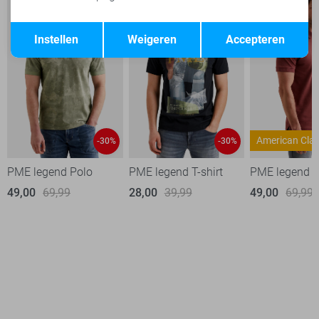
Opslaan
Terug
Instellen
Weigeren
Accepteren
American Clas
-60%
-30%
-20%
-30%
Zoso Broek
PME legend Polo
Only T-shirt
PME legend T-shirt
Geisha Broek
PME legend P
32,00
49,00
79,95
69,99
14,40
28,00
17,99
39,99
40,00
49,00
79,99
69,99