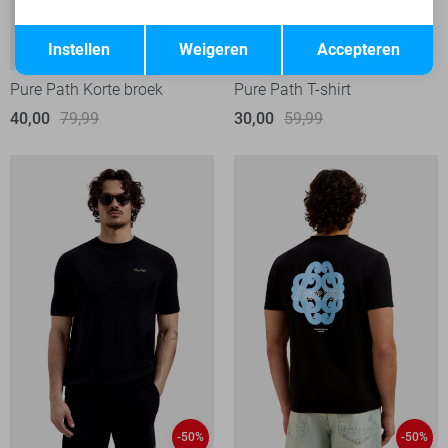
Opslaan
Terug
-50%
-50%
Instellen
Weigeren
Accepteren
Pure Path Korte broek
Pure Path T-shirt
40,00
79,99
30,00
59,99
-50%
-50%