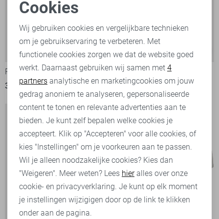
Cookies
Noodzakelijke cookies
Wij gebruiken cookies en vergelijkbare technieken
om je gebruikservaring te verbeteren. Met
Personalisatie cookies
-50%
-50%
functionele cookies zorgen we dat de website goed
werkt. Daarnaast gebruiken wij samen met
4
Analytische cookies
Pure Path T-shirt
Pure Path T-shirt
partners
analytische en marketingcookies om jouw
35,00
69,99
30,00
59,99
Marketing cookies
gedrag anoniem te analyseren, gepersonaliseerde
content te tonen en relevante advertenties aan te
bieden. Je kunt zelf bepalen welke cookies je
accepteert. Klik op "Accepteren" voor alle cookies, of
kies "Instellingen" om je voorkeuren aan te passen.
Wil je alleen noodzakelijke cookies? Kies dan
"Weigeren". Meer weten? Lees
hier
alles over onze
cookie- en privacyverklaring. Je kunt op elk moment
je instellingen wijzigigen door op de link te klikken
onder aan de pagina.