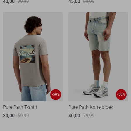
40,00
79,99
45,00
89,99
-50%
-50%
Pure Path T-shirt
Pure Path Korte broek
30,00
59,99
40,00
79,99