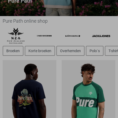
Pure Path
Pure Path online shop
Broeken
Korte broeken
Overhemden
Polo`s
T-shir