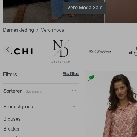
Vero Moda Sale
Dameskleding
Vero moda
Filters
Wis filters
Sorteren
Standaard
Standaard
Productgroep
€ laag-hoog
Blouses
€ hoog-laag
Broeken