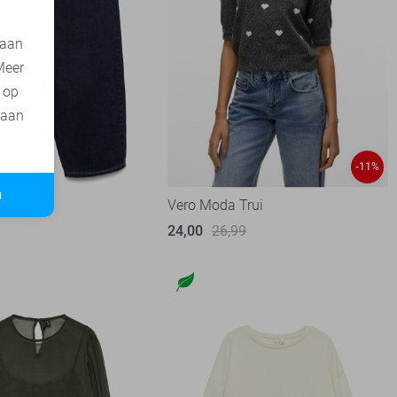
 aan
Meer
t op
 aan
-11%
n
 Jeans
Vero Moda Trui
24,00
26,99