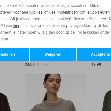
n. Je kunt zelf bepalen welke cookies je accepteert. Klik op
pteren" voor alle cookies, of kies "Instellingen" om je voorkeuren
ssen. Wil je alleen noodzakelijke cookies? Kies dan "Weigeren". 
n? Lees
hier
alles over onze cookie- en privacyverklaring. Je kun
oment je instellingen wijzigigen door op de link te klikken onder
gina.
High waist
-11%
Opslaan
Terug
Instellen
Weigeren
Acceptere
Vero Moda Trui
Vero Moda
24,00
26,99
49,99