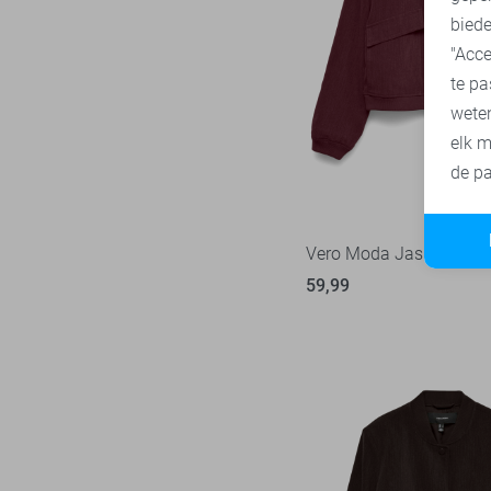
40/34
biede
SisterS point
271
42
"Acce
Studio Amaya
27
te pa
42/34
Superdry
3
wete
44
Tommy Jeans
77
elk m
XS
Touch
de pa
22
XS/32
TQ Amsterdam
43
XS/34
Vero Moda
543
Vero Moda Jas
XS/S
Vila
434
59,99
S
Ydence
67
S/32
Zoso
231
S/34
Zusss
49
S/M
M
M/32