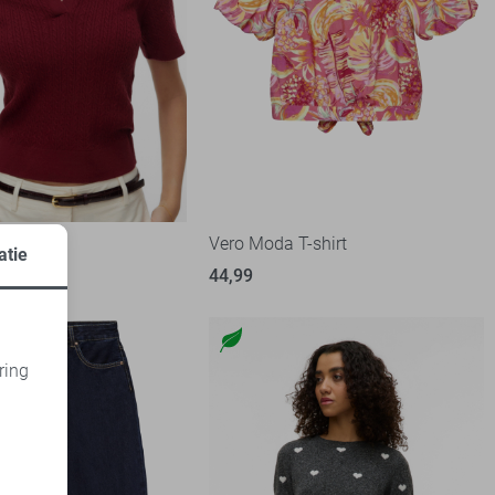
T-shirt
Vero Moda T-shirt
atie
44,99
ring
d