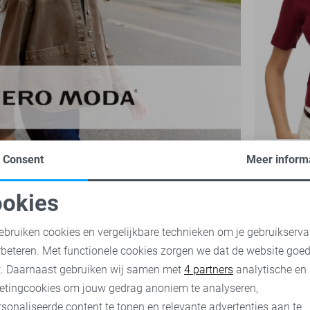
Vero Moda 
Consent
Meer inform
34,99
okies
oodzakelijke cookies
Personalisatie cookies
ebruiken cookies en vergelijkbare technieken om je gebruikserva
rbeteren. Met functionele cookies zorgen we dat de website goe
nalytische cookies
Marketing cookies
t. Daarnaast gebruiken wij samen met
4 partners
analytische en
etingcookies om jouw gedrag anoniem te analyseren,
sonaliseerde content te tonen en relevante advertenties aan te