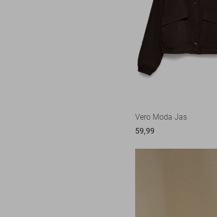
M/34
M/L
L
L/32
L/34
L/XL
XL
XL/32
Vero Moda Jas
XL/34
59,99
XXL
XXL/32
XXL/34