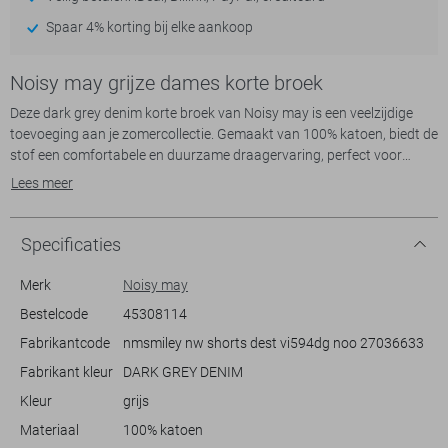
Spaar 4% korting bij elke aankoop
Noisy may grijze dames korte broek
Deze dark grey denim korte broek van Noisy may is een veelzijdige
toevoeging aan je zomercollectie. Gemaakt van 100% katoen, biedt de
stof een comfortabele en duurzame draagervaring, perfect voor
dagelijks gebruik. De regular fit en de destroyed wassing geven de
Lees meer
broek een eigentijdse uitstraling, terwijl de normale lengte en de
omslag aan de pijpen zorgen voor een casual look. De 5-pocket stijl en
de knoop/ritssluiting maken deze broek functioneel en stijlvol. Deze
Specificaties
korte broek is ideaal voor zowel een relaxte dag in het park als een
zomerse avond uit.
Merk
Noisy may
Bestelcode
45308114
De veelzijdige stijl van deze Noisy may korte broek maakt het
Fabrikantcode
nmsmiley nw shorts dest vi594dg noo 27036633
combineren eenvoudig. Of je nu kiest voor een casual T-shirt of een
luchtige blouse, deze broek past erbij. De regular waist zorgt voor
Fabrikant kleur
DARK GREY DENIM
extra comfort zonder concessies te doen aan stijl. Draag hem met
Kleur
grijs
sneakers voor een sportieve look of ga voor sandalen voor een meer
ontspannen sfeer. Deze denim korte broek is een uitstekende keuze
Materiaal
100% katoen