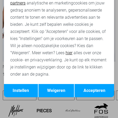
partners
analytische en marketingcookies om jouw
Marketing cookies
gedrag anoniem te analyseren, gepersonaliseerde
content te tonen en relevante advertenties aan te
bieden. Je kunt zelf bepalen welke cookies je
accepteert. Klik op "Accepteren" voor alle cookies, of
kies "Instellingen" om je voorkeuren aan te passen.
Wil je alleen noodzakelijke cookies? Kies dan
"Weigeren". Meer weten? Lees
hier
alles over onze
-50%
-50%
cookie- en privacyverklaring. Je kunt op elk moment
Noisy may Korte broek
Fluresk T-shirt
je instellingen wijzigigen door op de link te klikken
onder aan de pagina.
15,00
29,99
20,00
39,99
Opslaan
Terug
Instellen
Weigeren
Accepteren
Noisy May SALE
Noisy may t-shirts
Noisy may broeken