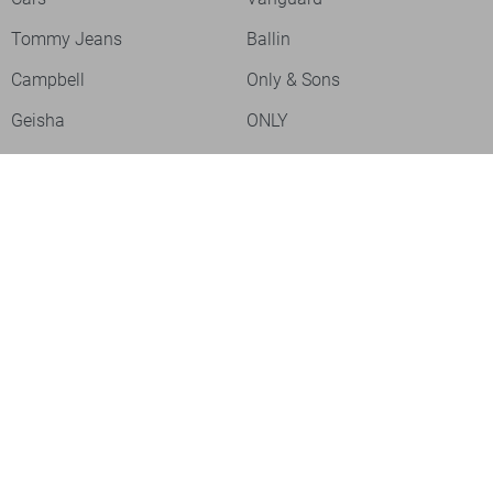
Tommy Jeans
Ballin
Campbell
Only & Sons
Geisha
ONLY
Lofty Manner
Zoso
Ydence
Vero Moda
Refined Department
Garcia
Sisters Point
Red Button
JDY
Fluresk
Harper & Yve
Object
Meld je aan voor onze nieuwsbrief
Meld je aan voor onze nieuwsbrief en profiteer als eerste van