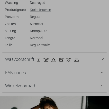
voor elke zomerse gelegenheid waarin stijl en comfort samenkomen.
Wassing
Destroyed
Productgroep
Korte broeken
Pasvorm
Regular
Zakken
5-Pocket
Sluiting
Knoop/Rits
Lengte
Normaal
Taille
Regular waist
Wasvoorschrift
EAN codes
Winkelvoorraad