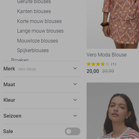
Geruite blouses
Kanten blouses
Korte mouw blouses
Lange mouw blouses
Mouwloze blouses
Spijkerblouses
Vero Moda Blouse
Broeken
1
Merk
Vero Moda
Jeans
20,00
39,99
Jurken
C&S The Label
12
Maat
Rokken
Calvin Klein
1
XS
T-shirts
Kleur
EsQualo
17
S
Tops
Fluresk
10
Beige
Seizoen
M
Truien
FOS Amsterdam
12
Blauw
L
Vesten
Basics
Sale
Freequent
24
Bordeaux
XL
Blazers