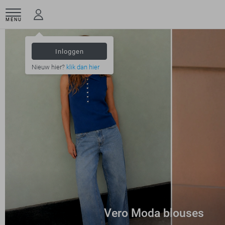
MENU
Inloggen
Nieuw hier?
klik dan hier
Vero Moda blouses