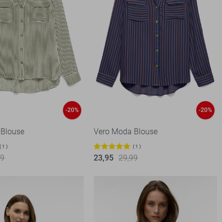
-20%
-20%
 Blouse
Vero Moda Blouse
1
1
99
23,95
29,99