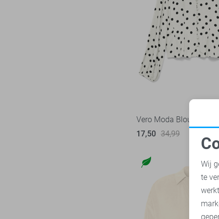
Noisy may
8
Nukus
17
Object
27
Only
122
Pieces
19
Red Button
10
Refined Department
10
Rino & Pelle
3
Vero Moda Blouse
SisterS point
63
17,50
34,99
Co
Studio Amaya
1
N
Tommy Jeans
2
Wij g
TQ Amsterdam
4
te ve
A
Vero Moda
64
werk
Vila
mark
56
geper
Ydence
12