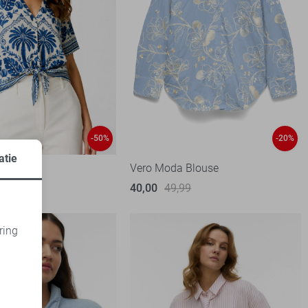
-50%
-20%
atie
 Blouse
Vero Moda Blouse
99
40,00
49,99
ring
d