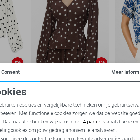
-50%
-50%
Consent
Meer inform
Vero Moda Blouse
Vero Moda
17,50
34,99
20,00
39,
okies
oodzakelijke cookies
Personalisatie cookies
ebruiken cookies en vergelijkbare technieken om je gebruikserva
rbeteren. Met functionele cookies zorgen we dat de website goe
nalytische cookies
Marketing cookies
t. Daarnaast gebruiken wij samen met
4 partners
analytische en
etingcookies om jouw gedrag anoniem te analyseren,
sonaliseerde content te tonen en relevante advertenties aan te