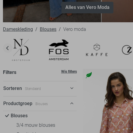
Alles van Vero Moda
Dameskleding
Blouses
Vero moda
Filters
Wis filters
Sorteren
Standaard
Standaard
Productgroep
Blouses
€ laag-hoog
Blouses
€ hoog-laag
3/4 mouw blouses