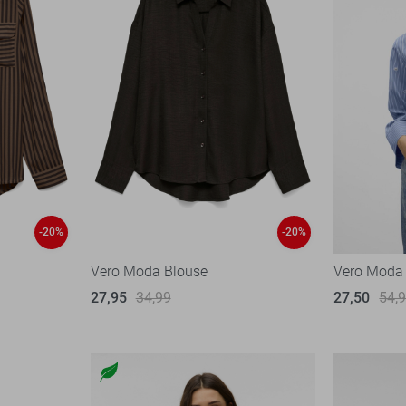
-20%
-20%
Vero Moda Blouse
Vero Moda
27,95
34,99
27,50
54,