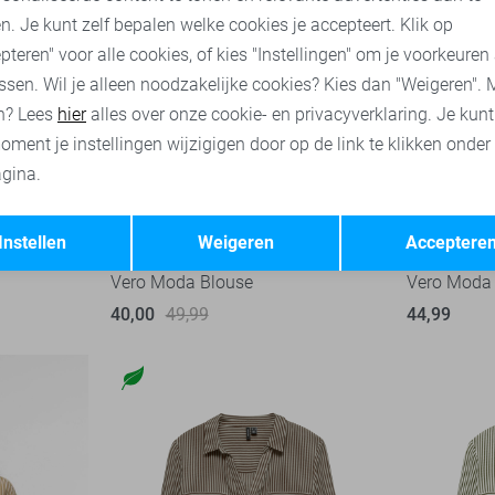
n. Je kunt zelf bepalen welke cookies je accepteert. Klik op
pteren" voor alle cookies, of kies "Instellingen" om je voorkeuren
ssen. Wil je alleen noodzakelijke cookies? Kies dan "Weigeren". 
n? Lees
hier
alles over onze cookie- en privacyverklaring. Je kun
oment je instellingen wijzigigen door op de link te klikken onder
gina.
Opslaan
Terug
-20%
Instellen
Weigeren
Acceptere
Vero Moda Blouse
Vero Moda
40,00
49,99
44,99