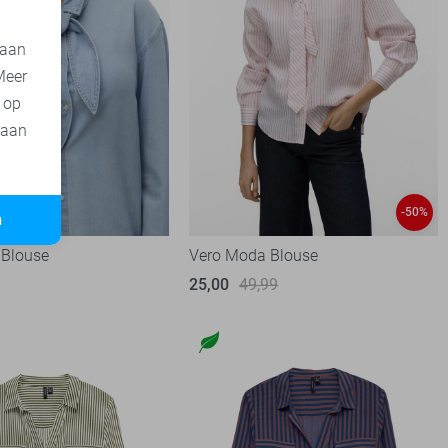
 aan
Meer
t op
 aan
-50%
n
 Blouse
Vero Moda Blouse
25,00
49,99