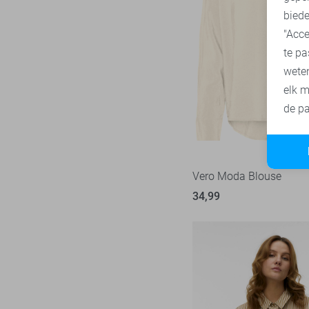
biede
Zoso
52
"Acce
Zusss
4
te pa
wete
elk m
de pa
Vero Moda Blouse
34,99