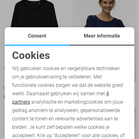
Consent
Meer informatie
Cookies
Noodzakelijke cookies
Wij gebruiken cookies en vergelijkbare technieken
-20%
-50%
om je gebruikservaring te verbeteren. Met
Personalisatie cookies
functionele cookies zorgen we dat de website goed
Vero Moda T-shirt
Vero Moda T-shirt
werkt. Daarnaast gebruiken wij samen met
4
Analytische cookies
15,95
19,99
16,50
32,99
partners
analytische en marketingcookies om jouw
Marketing cookies
gedrag anoniem te analyseren, gepersonaliseerde
content te tonen en relevante advertenties aan te
bieden. Je kunt zelf bepalen welke cookies je
accepteert. Klik op "Accepteren" voor alle cookies, of