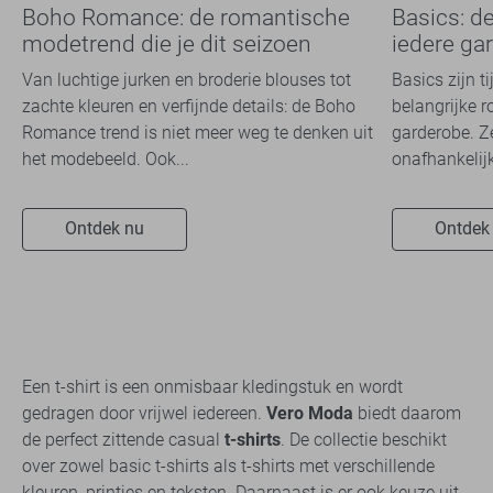
Boho Romance: de romantische
Basics: d
modetrend die je dit seizoen
iedere ga
overal ziet
Van luchtige jurken en broderie blouses tot
Basics zijn t
zachte kleuren en verfijnde details: de Boho
belangrijke r
Romance trend is niet meer weg te denken uit
garderobe. Z
het modebeeld. Ook...
onafhankelijk
Ontdek nu
Ontdek
Een t-shirt is een onmisbaar kledingstuk en wordt
gedragen door vrijwel iedereen.
Vero Moda
biedt daarom
de perfect zittende casual
t-shirts
. De collectie beschikt
over zowel basic t-shirts als t-shirts met verschillende
kleuren, printjes en teksten. Daarnaast is er ook keuze uit