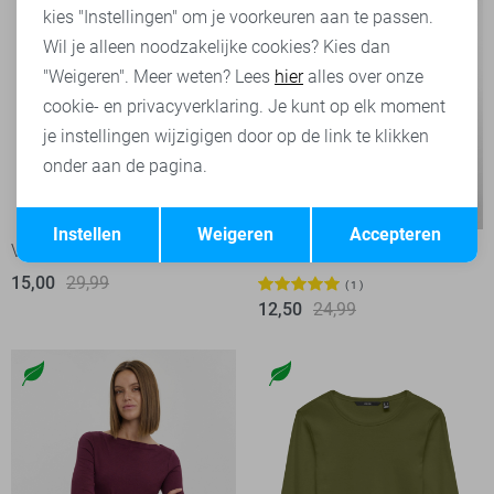
kies "Instellingen" om je voorkeuren aan te passen.
Wil je alleen noodzakelijke cookies? Kies dan
"Weigeren". Meer weten? Lees
hier
alles over onze
cookie- en privacyverklaring. Je kunt op elk moment
je instellingen wijzigigen door op de link te klikken
onder aan de pagina.
-50%
-50%
Opslaan
Terug
Instellen
Weigeren
Accepteren
Vero Moda T-shirt
Vero Moda T-shirt
15,00
29,99
1
12,50
24,99