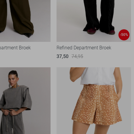
-50%
partment Broek
Refined Department Broek
37,50
74,95