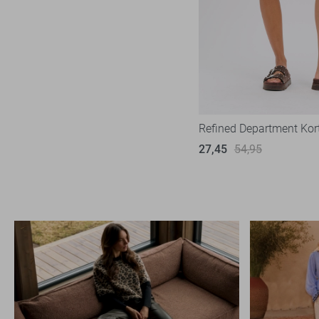
Noisy may
24
Nukus
6
Object
59
Only
157
Pieces
45
Red Button
Refined Department Kor
53
Refined Department
27,45
54,95
10
Rino & Pelle
4
SisterS point
49
Studio Amaya
6
Tommy Jeans
3
TQ Amsterdam
29
Vero Moda
72
Vila
56