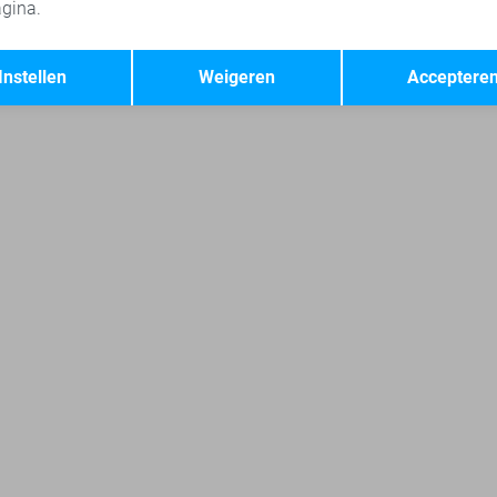
gina.
Object broeken
Vero Moda broeken
Jacqueline de Yong korte 
Opslaan
Terug
Instellen
Weigeren
Acceptere