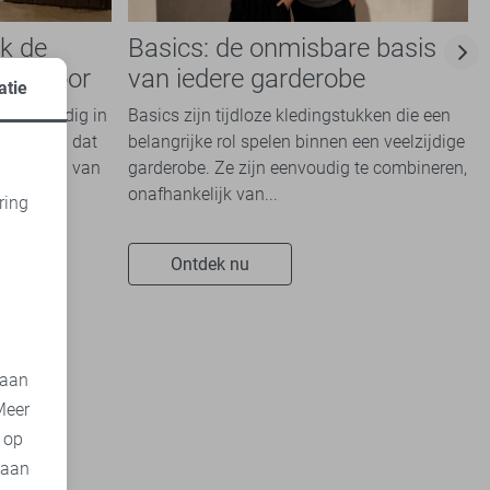
k de
Basics: de onmisbare basis
ing voor
van iedere garderobe
atie
aat volledig in
Basics zijn tijdloze kledingstukken die een
Een thema dat
belangrijke rol spelen binnen een veelzijdige
ie houden van
garderobe. Ze zijn eenvoudig te combineren,
onafhankelijk van...
ring
d
Ontdek nu
 aan
Meer
t op
 aan