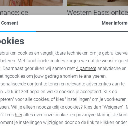
mance: de
Western Ease: ontde
che modetrend die je
nieuwste Nukus kled
Consent
Meer inform
n overal ziet
het najaar 2026
jurken en broderie blouses tot
De nieuwste Nukus collectie st
 en verfijnde details: de Boho
het teken van Western Ease. 
okies
 is niet meer weg te denken
perfect aansluit bij vrouwen d
oodzakelijke cookies
Personalisatie cookies
eeld. Ook...
een vrouwelijke stijl...
ebruiken cookies en vergelijkbare technieken om je gebruikserva
rbeteren. Met functionele cookies zorgen we dat de website goe
nalytische cookies
Marketing cookies
t. Daarnaast gebruiken wij samen met
4 partners
analytische en
nu
Ontdek nu
etingcookies om jouw gedrag anoniem te analyseren,
sonaliseerde content te tonen en relevante advertenties aan te
n. Je kunt zelf bepalen welke cookies je accepteert. Klik op
pteren" voor alle cookies, of kies "Instellingen" om je voorkeuren
es
ssen. Wil je alleen noodzakelijke cookies? Kies dan "Weigeren". 
n? Lees
hier
alles over onze cookie- en privacyverklaring. Je kun
oment je instellingen wijzigigen door op de link te klikken onder