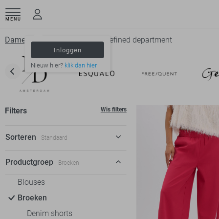
MENU
Dameskleding
Broeken
Refined department
Inloggen
Nieuw hier?
klik dan hier
Filters
Wis filters
Sorteren
Standaard
Standaard
Productgroep
Broeken
€ laag-hoog
Blouses
€ hoog-laag
Broeken
Denim shorts