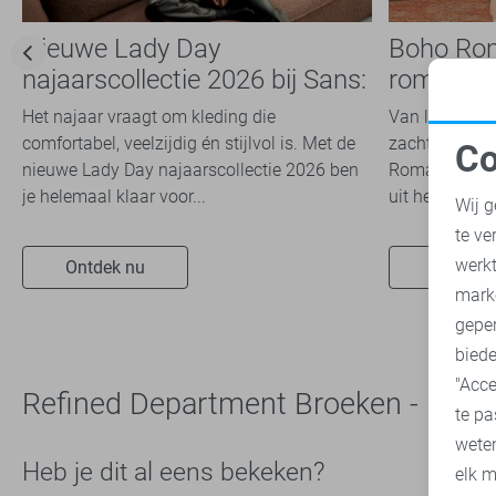
Ydence
19
Nieuwe Lady Day
Boho Ro
Zoso
52
najaarscollectie 2026 bij Sans:
romantis
Zusss
11
stijl en comfort in
dit seizoe
Het najaar vraagt om kleding die
Van luchtige 
travelkwaliteit
comfortabel, veelzijdig én stijlvol is. Met de
zachte kleuren
Co
nieuwe Lady Day najaarscollectie 2026 ben
Romance trend
N
je helemaal klaar voor...
uit het modeb
Wij g
te ve
A
werk
Ontdek nu
Ontdek 
mark
geper
biede
"Acce
Refined Department Broeken - Dam
te pa
wete
Heb je dit al eens bekeken?
elk m