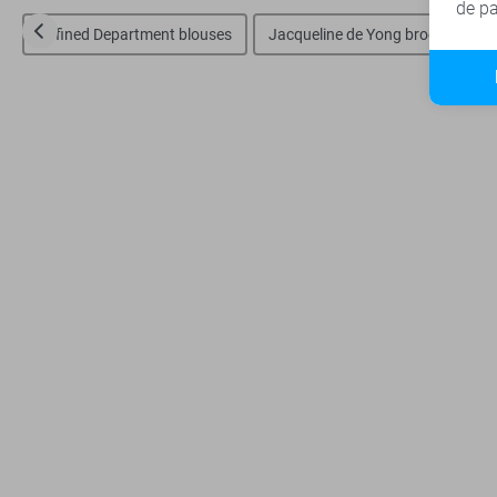
de pa
Refined Department blouses
Jacqueline de Yong broeken