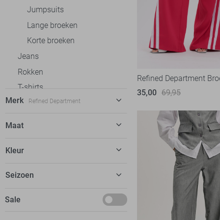
Jumpsuits
Lange broeken
Korte broeken
Jeans
Rokken
Refined Department Bro
T-shirts
35,00
69,95
Merk
Refined Department
Tops
Truien
C&S The Label
19
Maat
Vesten
Calvin Klein
1
XS
Blazers
Kleur
EsQualo
6
S
Jassen
Fluresk
16
Camel
Seizoen
M
FOS Amsterdam
12
Grijs
L
Basics
Sale
Freequent
9
Groen
XL
Maart
Garcia
20
Roze