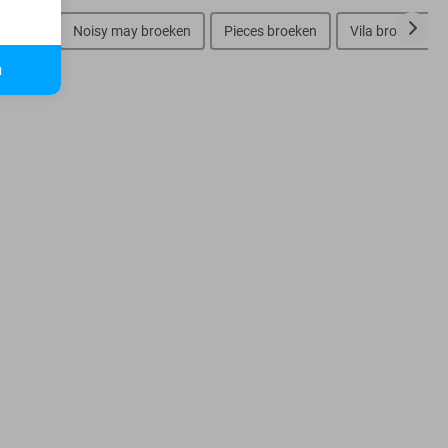
broeken
Noisy may broeken
Pieces broeken
Vila broeken
n