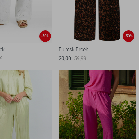
-50%
-50%
oek
Fluresk Broek
99
30,00
59,99