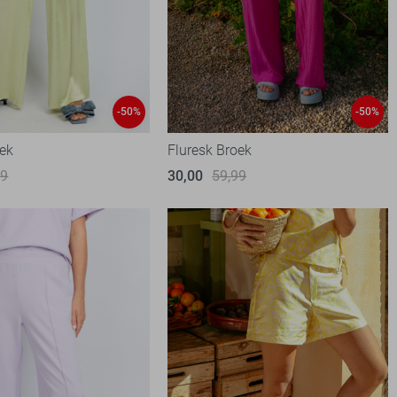
-50%
-50%
oek
Fluresk Broek
99
30,00
59,99