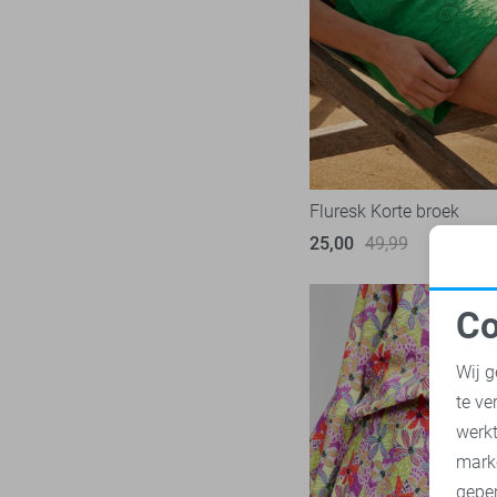
Ydence
19
Zoso
52
Zusss
11
Fluresk Korte broek
25,00
49,99
Co
N
Wij g
te ve
A
werk
mark
geper