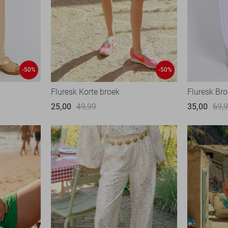
-50%
-50%
Fluresk Korte broek
Fluresk Br
25,00
49,99
35,00
69,