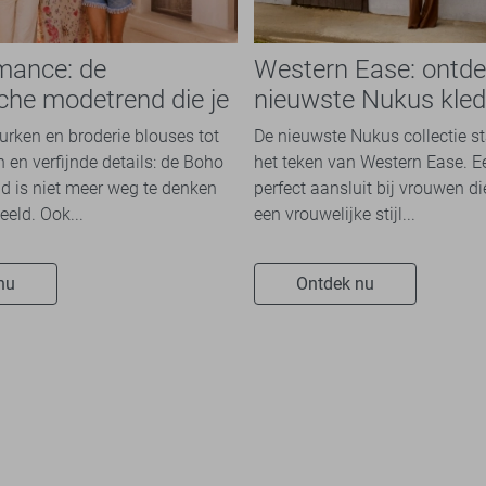
mance: de
Western Ease: ontde
che modetrend die je
nieuwste Nukus kled
n overal ziet
het najaar 2026
jurken en broderie blouses tot
De nieuwste Nukus collectie st
 en verfijnde details: de Boho
het teken van Western Ease. 
 is niet meer weg te denken
perfect aansluit bij vrouwen d
eeld. Ook...
een vrouwelijke stijl...
nu
Ontdek nu