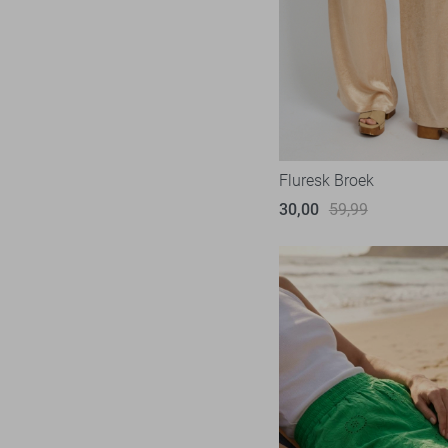
Noisy may
24
Nukus
6
Object
59
Only
155
Pieces
45
Red Button
Fluresk Broek
53
Refined Department
30,00
59,99
10
Rino & Pelle
4
SisterS point
49
Studio Amaya
6
Tommy Jeans
3
TQ Amsterdam
29
Vero Moda
72
Vila
56