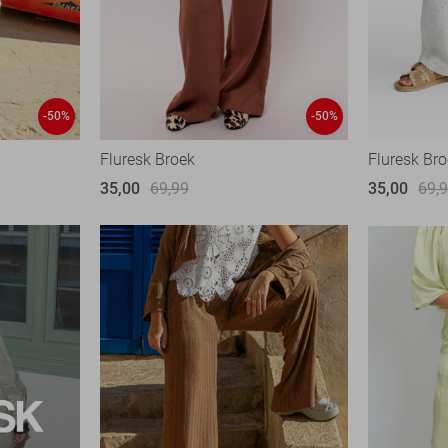
-50%
-50%
Fluresk Broek
Fluresk Br
35,00
69,99
35,00
69,