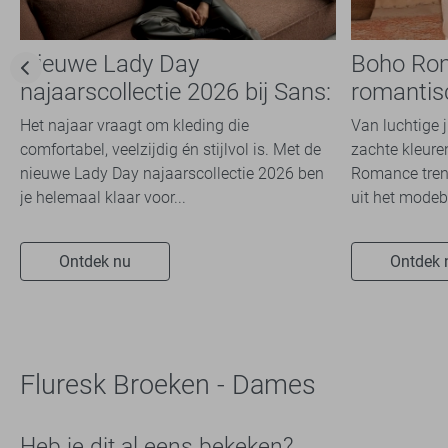
Nieuwe Lady Day
Boho Ro
najaarscollectie 2026 bij Sans:
romantis
stijl en comfort in
dit seizoe
Het najaar vraagt om kleding die
Van luchtige 
travelkwaliteit
comfortabel, veelzijdig én stijlvol is. Met de
zachte kleuren
nieuwe Lady Day najaarscollectie 2026 ben
Romance trend
je helemaal klaar voor...
uit het modeb
Ontdek nu
Ontdek 
Fluresk Broeken - Dames
Heb je dit al eens bekeken?