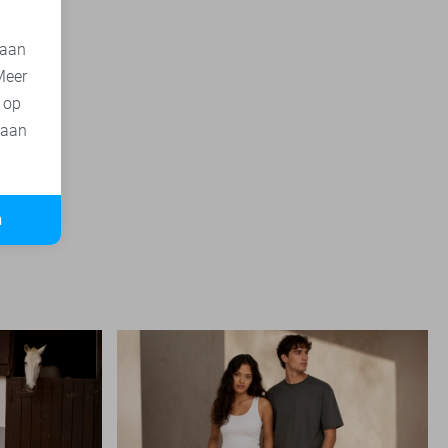
 aan
Meer
t op
 aan
n