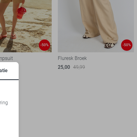
-50%
-50%
mpsuit
Fluresk Broek
99
25,00
49,99
atie
ring
d