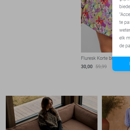
biede
"Acce
te pa
wete
elk m
de pa
Fluresk Korte broek
30,00
59,99