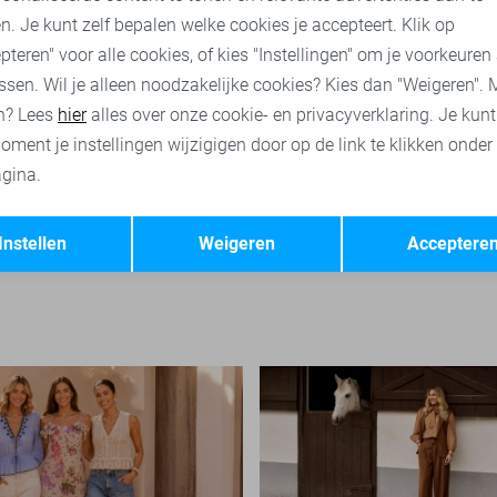
n. Je kunt zelf bepalen welke cookies je accepteert. Klik op
pteren" voor alle cookies, of kies "Instellingen" om je voorkeuren
ssen. Wil je alleen noodzakelijke cookies? Kies dan "Weigeren". 
n? Lees
hier
alles over onze cookie- en privacyverklaring. Je kun
oment je instellingen wijzigigen door op de link te klikken onder
gina.
-50%
Opslaan
Terug
Instellen
Weigeren
Acceptere