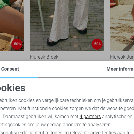
-50%
-50%
Fluresk Broek
Fluresk Ju
40,00
79,99
35,00
69,
Consent
Meer inform
okies
oodzakelijke cookies
Personalisatie cookies
ebruiken cookies en vergelijkbare technieken om je gebruikserva
rbeteren. Met functionele cookies zorgen we dat de website goe
nalytische cookies
Marketing cookies
t. Daarnaast gebruiken wij samen met
4 partners
analytische en
etingcookies om jouw gedrag anoniem te analyseren,
sonaliseerde content te tonen en relevante advertenties aan te