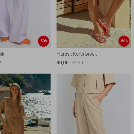
-50%
-50%
oek
Fluresk Korte broek
99
30,00
59,99