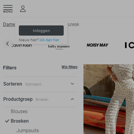
MENU
Dameskleding
Broeken
Fluresk
Inloggen
Nieuw hier?
klik dan hier
Filters
Wis filters
Sorteren
Standaard
Standaard
Productgroep
Broeken
€ laag-hoog
Blouses
€ hoog-laag
Broeken
Jumpsuits