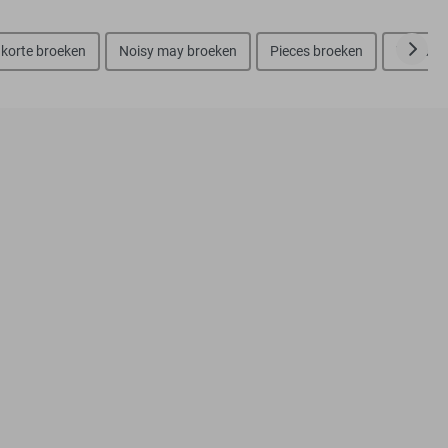
 korte broeken
Noisy may broeken
Pieces broeken
Vila bro