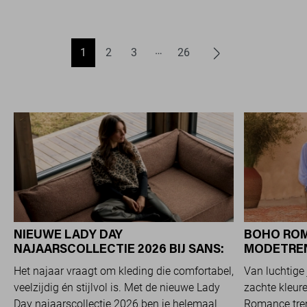
1
2
3
26
NIEUWE LADY DAY
BOHO ROM
NAJAARSCOLLECTIE 2026 BIJ SANS:
MODETREND
STIJL EN COMFORT IN
OVERAL Z
Het najaar vraagt om kleding die comfortabel,
Van luchtige 
TRAVELKWALITEIT
veelzijdig én stijlvol is. Met de nieuwe Lady
zachte kleure
Day najaarscollectie 2026 ben je helemaal
Romance tren