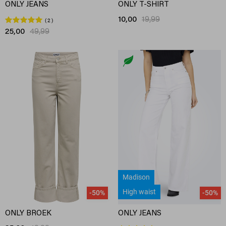
ONLY JEANS
ONLY T-SHIRT
10,00
19,99
2
25,00
49,99
Madison
High waist
-50%
-50%
ONLY BROEK
ONLY JEANS