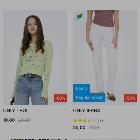
Blush
Regular waist
-60%
-50%
ONLY TRUI
ONLY JEANS
10,80
26,99
7
25,00
49,99