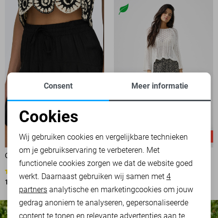
Consent
Meer informatie
Cookies
Noodzakelijke cookies
Wij gebruiken cookies en vergelijkbare technieken
-50%
-50%
om je gebruikservaring te verbeteren. Met
Personalisatie cookies
ONLY KORTE BROEK
ONLY BROEK
functionele cookies zorgen we dat de website goed
17,50
34,99
3
werkt. Daarnaast gebruiken wij samen met
4
Analytische cookies
10,00
19,99
partners
analytische en marketingcookies om jouw
Marketing cookies
gedrag anoniem te analyseren, gepersonaliseerde
content te tonen en relevante advertenties aan te