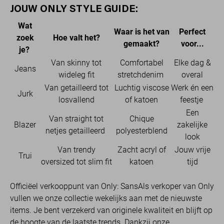
JOUW ONLY STYLE GUIDE:
Wat
Waar is het van
Perfect
zoek
Hoe valt het?
gemaakt?
voor...
je?
Van skinny tot
Comfortabel
Elke dag &
Jeans
wideleg fit
stretchdenim
overal
Van getailleerd tot
Luchtig viscose
Werk én een
Jurk
losvallend
of katoen
feestje
Een
Van straight tot
Chique
Blazer
zakelijke
netjes getailleerd
polyesterblend
look
Van trendy
Zacht acryl of
Jouw vrije
Trui
oversized tot slim fit
katoen
tijd
Officiëel verkooppunt van Only: SansAls verkoper van Only
vullen we onze collectie wekelijks aan met de nieuwste
items. Je bent verzekerd van originele kwaliteit en blijft op
de hoogte van de laatste trends. Dankzij onze