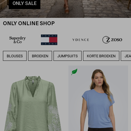
ONLY SALE
ONLY ONLINE SHOP
BLOUSES
BROEKEN
JUMPSUITS
KORTE BROEKEN
JE