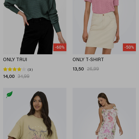
-60%
-50%
ONLY TRUI
ONLY T-SHIRT
13,50
26,99
3
14,00
34,99