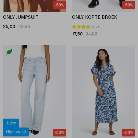
-50%
-50%
ONLY JUMPSUIT
ONLY KORTE BROEK
25,00
49,99
1
17,50
34,99
Juicy
High waist
-50%
-50%