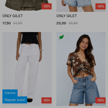
-50%
-50%
ONLY GILET
ONLY GILET
17,50
34,99
20,00
39,99
Gianna
Regular waist
-50%
-50%