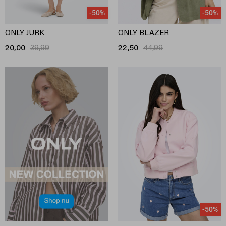
-50%
-50%
ONLY JURK
ONLY BLAZER
20,00
39,99
22,50
44,99
-50%