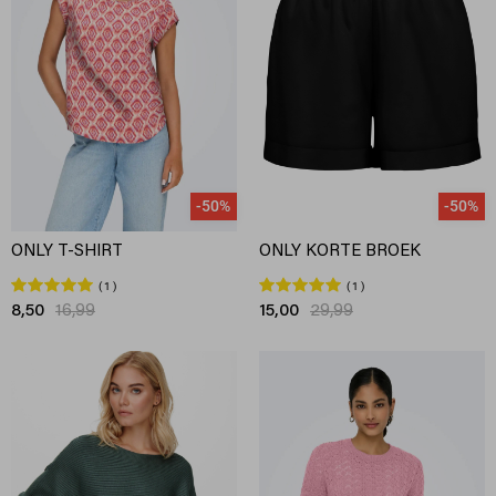
-50%
-50%
ONLY T-SHIRT
ONLY KORTE BROEK
1
1
8,50
16,99
15,00
29,99