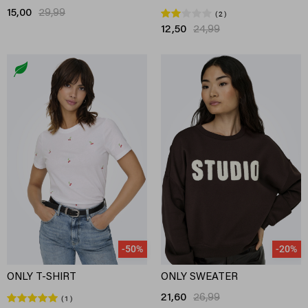
15,00
29,99
2
12,50
24,99
-50%
-20%
ONLY T-SHIRT
ONLY SWEATER
21,60
26,99
1