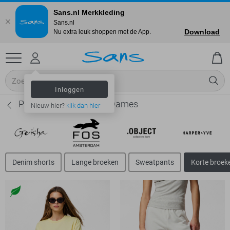
Sans.nl Merkkleding
Sans.nl
Download
Nu extra leuk shoppen met de App.
Inloggen
Pieces Korte broeken - Dames
Nieuw hier?
klik dan hier
Denim shorts
Lange broeken
Sweatpants
Korte broek