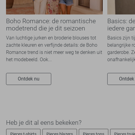
Boho Romance: de romantische
Basics: d
modetrend die je dit seizoen
iedere ga
overal ziet
Van luchtige jurken en broderie blouses tot
Basics zijn t
zachte kleuren en verfijnde details: de Boho
belangrijke r
Romance trend is niet meer weg te denken uit
garderobe. Z
het modebeeld. Ook...
onafhankelijk
Ontdek nu
Ontdek
Heb je dit al eens bekeken?
Pieces t-shirts
Pieces blazers
Pieces tops
Pieces trui