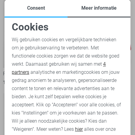
Consent
Meer informatie
Cookies
Noodzakelijke cookies
Wij gebruiken cookies en vergelijkbare technieken
om je gebruikservaring te verbeteren. Met
Personalisatie cookies
functionele cookies zorgen we dat de website goed
-50%
-50%
werkt. Daarnaast gebruiken wij samen met
4
Analytische cookies
partners
analytische en marketingcookies om jouw
Pieces Korte broek
Pieces Korte broek
Marketing cookies
gedrag anoniem te analyseren, gepersonaliseerde
10,00
19,99
15,00
29,99
content te tonen en relevante advertenties aan te
bieden. Je kunt zelf bepalen welke cookies je
accepteert. Klik op "Accepteren" voor alle cookies, of
kies "Instellingen" om je voorkeuren aan te passen.
Wil je alleen noodzakelijke cookies? Kies dan
"Weigeren". Meer weten? Lees
hier
alles over onze