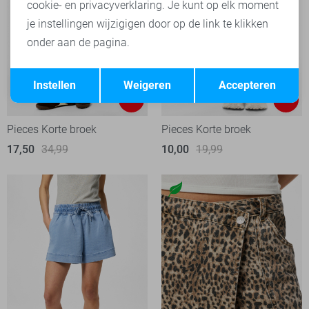
cookie- en privacyverklaring. Je kunt op elk moment
je instellingen wijzigigen door op de link te klikken
onder aan de pagina.
Opslaan
Terug
Instellen
Weigeren
Accepteren
-50%
-50%
Pieces Korte broek
Pieces Korte broek
17,50
34,99
10,00
19,99