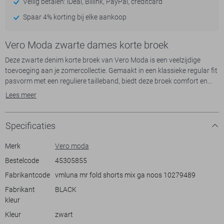
Veilig betalen: iDeal, Billink, PayPal, creditcard
Spaar 4% korting bij elke aankoop
Vero Moda zwarte dames korte broek
Deze zwarte denim korte broek van Vero Moda is een veelzijdige
toevoeging aan je zomercollectie. Gemaakt in een klassieke regular fit
pasvorm met een reguliere tailleband, biedt deze broek comfort en
stijl in één. Dankzij de knoop- en ritssluiting blijft de broek perfect op
Lees meer
zijn plaats zitten. Het tijdloze ontwerp met omgeslagen pijpen zorgt
voor een speelse twist, terwijl de zwarte kleur gemakkelijk te
combineren is met diverse stijlkeuzes.
Specificaties
Of je nu een dagje naar het strand gaat of een casual wandeling
maakt door het park, deze Vero Moda korte broek is de perfecte
Merk
Vero moda
keuze. Combineer hem met een luchtige top en sneakers voor een
Bestelcode
45305855
casual look, of draag hem met een blouse en sandalen voor een meer
Fabrikantcode
vmluna mr fold shorts mix ga noos 10279489
geklede uitstraling. Met deze broek kies je niet alleen voor mode, maar
ook voor een duurzame optie, ideaal voor dagelijks gebruik in elke
Fabrikant
BLACK
zomerse setting.
kleur
Kleur
zwart