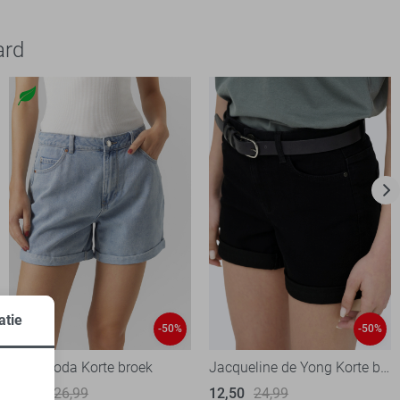
ard
atie
-50%
-50%
Vero Moda Korte broek
Jacqueline de Yong Korte broek
13,50
26,99
12,50
24,99