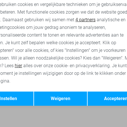
ebruiken cookies en vergelijkbare technieken om je gebruikserva
rbeteren. Met functionele cookies zorgen we dat de website goe
nalytische cookies
Marketing cookies
Vero Moda t-shirts
Vero Moda tops
Vero Moda truien
V
t. Daarnaast gebruiken wij samen met
4 partners
analytische en
etingcookies om jouw gedrag anoniem te analyseren,
sonaliseerde content te tonen en relevante advertenties aan te
n. Je kunt zelf bepalen welke cookies je accepteert. Klik op
pteren" voor alle cookies, of kies "Instellingen" om je voorkeuren
ssen. Wil je alleen noodzakelijke cookies? Kies dan "Weigeren". 
n? Lees
hier
alles over onze cookie- en privacyverklaring. Je kun
oment je instellingen wijzigigen door op de link te klikken onder
gina.
Opslaan
Terug
Instellen
Weigeren
Acceptere