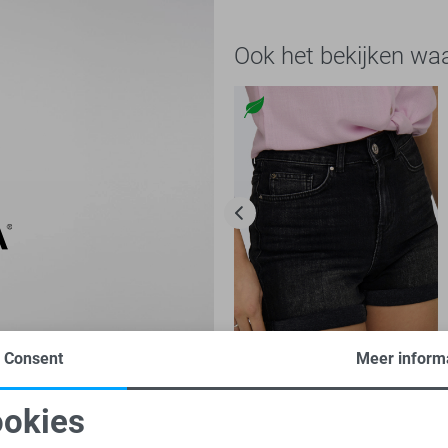
Ook het bekijken wa
Consent
Meer inform
-50%
Only Korte broek
okies
oodzakelijke cookies
Personalisatie cookies
15,00
29,99