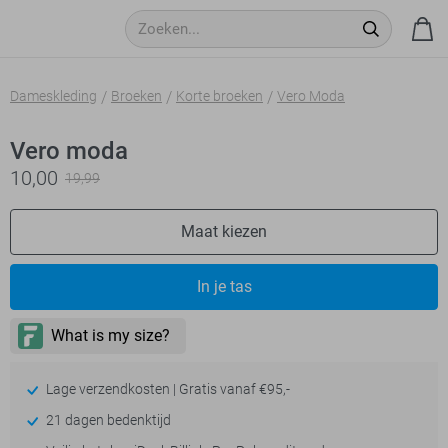
Dameskleding
Broeken
Korte broeken
Vero Moda
Vero moda
10,00
19,99
Maat kiezen
In je tas
Lage verzendkosten | Gratis vanaf €95,-
21 dagen bedenktijd