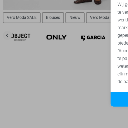
Wij g
te ve
A
Vero Moda SALE
Blouses
Nieuw
Vero Moda broeken
werk
mark
geper
biede
"Acce
te pa
wete
elk m
de pa