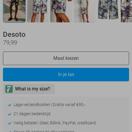
Desoto
79,99
Maat kiezen
In je tas
Lage verzendkosten | Gratis vanaf €95,-
21 dagen bedenktijd
Veilig betalen: iDeal, Billink, PayPal, creditcard
Spaar 4% korting bij elke aankoop