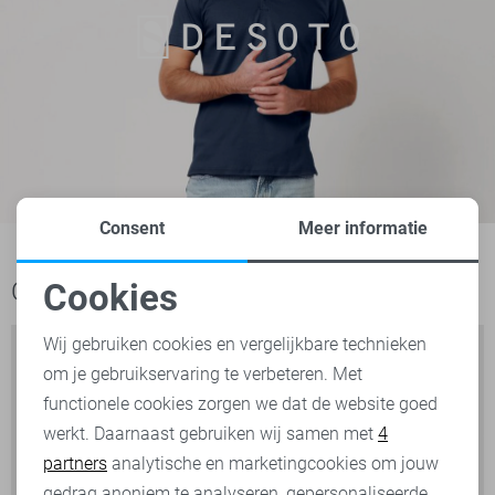
Consent
Meer informatie
Cookies
Ook het bekijken waard
Noodzakelijke cookies
Wij gebruiken cookies en vergelijkbare technieken
om je gebruikservaring te verbeteren. Met
Personalisatie cookies
functionele cookies zorgen we dat de website goed
werkt. Daarnaast gebruiken wij samen met
4
Analytische cookies
partners
analytische en marketingcookies om jouw
Marketing cookies
gedrag anoniem te analyseren, gepersonaliseerde