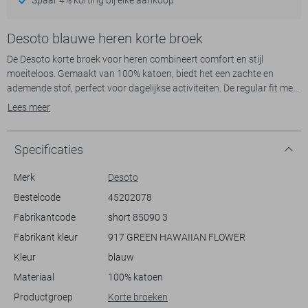
Desoto blauwe heren korte broek
De Desoto korte broek voor heren combineert comfort en stijl
moeiteloos. Gemaakt van 100% katoen, biedt het een zachte en
ademende stof, perfect voor dagelijkse activiteiten. De regular fit met
een elastische boord zorgt voor een ontspannen pasvorm die ideaal
Lees meer
is voor een casual dagje uit. Met steekzakken voor extra
functionaliteit en een stijlvol bloemenpatroon, straalt deze korte
broek een zomers gevoel uit dat niet mag ontbreken in je garderobe.
Specificaties
Met zijn veelzijdige design is deze Desoto korte broek een uitstekende
Merk
Desoto
keuze voor uiteenlopende gelegenheden. Of je nu een
Bestelcode
45202078
strandwandeling maakt of een barbecue bijwoont, de combinatie van
Fabrikantcode
short 85090 3
het levendige patroon en de neutrale kleurtonen zorgt voor een frisse
uitstraling. Draag hem met een effen T-shirt voor een relaxte look of
Fabrikant kleur
917 GREEN HAWAIIAN FLOWER
combineer met een casual overhemd voor een meer verfijnde outfit.
Kleur
blauw
Hoe je het ook draagt, deze broek biedt een uitstekende balans
tussen comfort en stijl.
Materiaal
100% katoen
Productgroep
Korte broeken