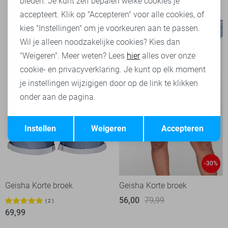
bieden. Je kunt zelf bepalen welke cookies je
69,99
accepteert. Klik op "Accepteren" voor alle cookies, of
kies "Instellingen" om je voorkeuren aan te passen.
Wil je alleen noodzakelijke cookies? Kies dan
"Weigeren". Meer weten? Lees
hier
alles over onze
cookie- en privacyverklaring. Je kunt op elk moment
je instellingen wijzigigen door op de link te klikken
onder aan de pagina.
Opslaan
Terug
Instellen
Weigeren
Accepteren
-30%
Geisha Korte broek
Geisha Korte broek
56,00
79,99
2
69,99