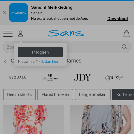
Sans.nl Merkkleding
Sans.nl
Download
Nu extra leuk shoppen met de App.
Inloggen
Geisha Korte broeken - Dames
Nieuw hier?
klik dan hier
Denim shorts
Flared broeken
Lange broeken
Korte br