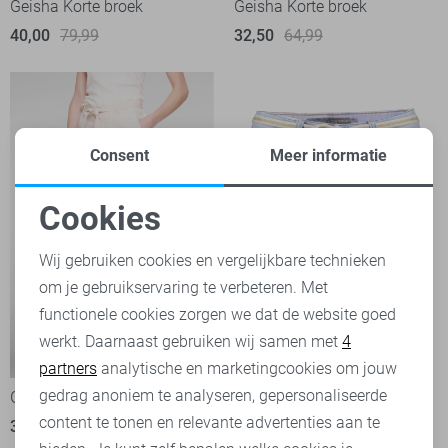
Geisha Korte broek
Geisha Korte broek
40,00
79,99
32,50
64,99
Consent
Meer informatie
Cookies
Noodzakelijke cookies
Wij gebruiken cookies en vergelijkbare technieken
om je gebruikservaring te verbeteren. Met
Personalisatie cookies
functionele cookies zorgen we dat de website goed
werkt. Daarnaast gebruiken wij samen met
4
Analytische cookies
-50%
partners
analytische en marketingcookies om jouw
Marketing cookies
gedrag anoniem te analyseren, gepersonaliseerde
Geisha Korte broek
Geisha Korte broek
content te tonen en relevante advertenties aan te
35,00
69,99
2