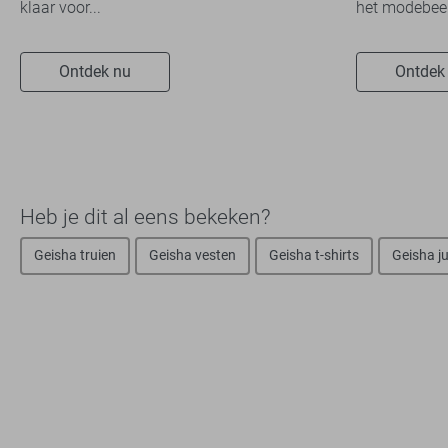
klaar voor...
het modebeel
Ontdek nu
Ontdek
Heb je dit al eens bekeken?
Geisha truien
Geisha vesten
Geisha t-shirts
Geisha j