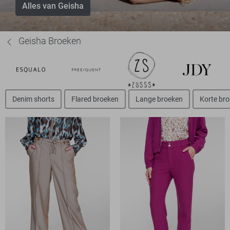
Alles van Geisha
Geisha Broeken
Denim shorts
Flared broeken
Lange broeken
Korte br