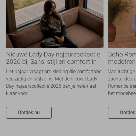
Nieuwe Lady Day najaarscollectie
Boho Rom
2026 bij Sans: stijl en comfort in
modetrend
travelkwaliteit
overal zie
Het najaar vraagt om kleding die comfortabel,
Van luchtige 
veelzijdig én stijlvol is. Met de nieuwe Lady
zachte kleure
Day najaarscollectie 2026 ben je helemaal
Romance tren
klaar voor...
het modebeel
Ontdek nu
Ontdek