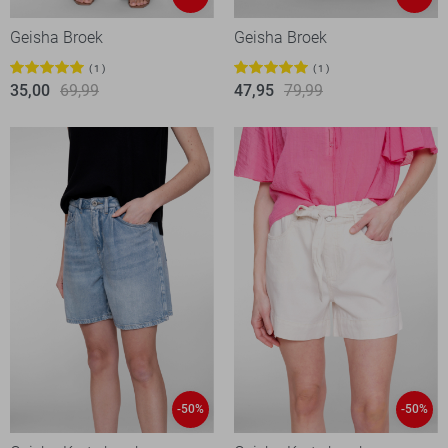
Geisha Broek
Geisha Broek
1
1
35,00
69,99
47,95
79,99
-50%
-50%