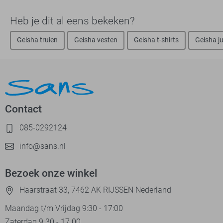
Heb je dit al eens bekeken?
Geisha truien
Geisha vesten
Geisha t-shirts
Geisha j
Contact
085-0292124
info@sans.nl
Bezoek onze winkel
Haarstraat 33, 7462 AK RIJSSEN Nederland
Maandag t/m Vrijdag 9:30 - 17:00
Zaterdag 9.30 - 17.00