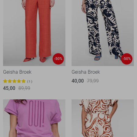
-50%
-50%
Geisha Broek
Geisha Broek
40,00
79,99
1
45,00
89,99