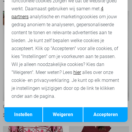
30,00
59,99
functionele cookies zorgen we dat de website goed
werkt. Daarnaast gebruiken wij samen met
4
Analytische cookies
partners
analytische en marketingcookies om jouw
Marketing cookies
gedrag anoniem te analyseren, gepersonaliseerde
content te tonen en relevante advertenties aan te
bieden. Je kunt zelf bepalen welke cookies je
accepteert. Klik op "Accepteren" voor alle cookies, of
kies "Instellingen" om je voorkeuren aan te passen.
Wil je alleen noodzakelijke cookies? Kies dan
"Weigeren". Meer weten? Lees
hier
alles over onze
cookie- en privacyverklaring. Je kunt op elk moment
je instellingen wijzigigen door op de link te klikken
-50%
-50%
onder aan de pagina.
Geisha Korte broek
Geisha Korte broek
Opslaan
Terug
Instellen
Weigeren
Accepteren
35,00
69,99
35,00
69,99