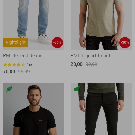
Nightflight
-30%
-30%
PME legend Jeans
PME legend T-shirt
28,00
39,99
35
70,00
99,99