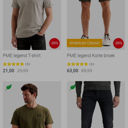
American Classic
-30%
-30%
PME legend T-shirt
PME legend Korte broek
5
3
21,00
29,99
63,00
89,99