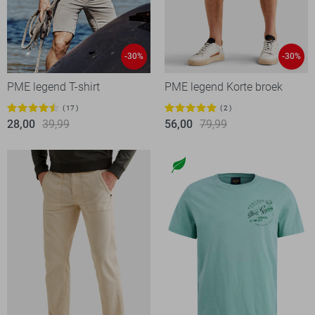
-30%
-30%
PME legend T-shirt
PME legend Korte broek
17
2
28,00
39,99
56,00
79,99