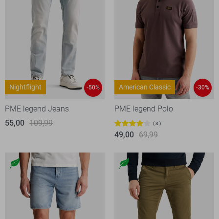
Nightflight
American Classic
-50%
-30%
PME legend Jeans
PME legend Polo
55,00
109,99
3
49,00
69,99