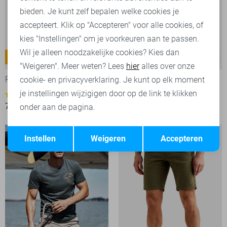
bieden. Je kunt zelf bepalen welke cookies je
accepteert. Klik op "Accepteren" voor alle cookies, of
kies "Instellingen" om je voorkeuren aan te passen.
Wil je alleen noodzakelijke cookies? Kies dan
American Classic
Commander 3.0
-30%
-30%
"Weigeren". Meer weten? Lees
hier
alles over onze
PME legend Broek
PME legend Jeans
cookie- en privacyverklaring. Je kunt op elk moment
je instellingen wijzigigen door op de link te klikken
10
21
70,00
99,99
84,00
119,99
onder aan de pagina.
Opslaan
Terug
Instellen
Weigeren
Accepteren