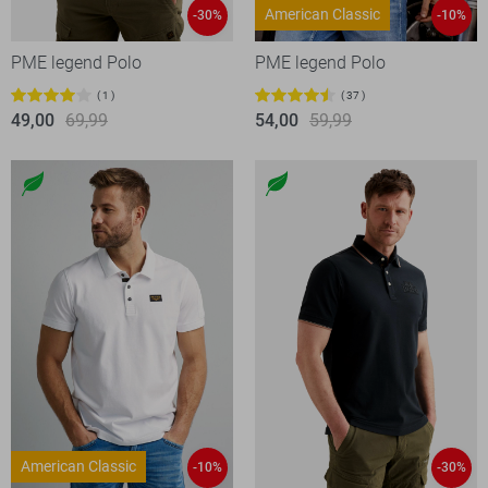
American Classic
-30%
-10%
PME legend Polo
PME legend Polo
1
37
49,00
69,99
54,00
59,99
American Classic
-10%
-30%