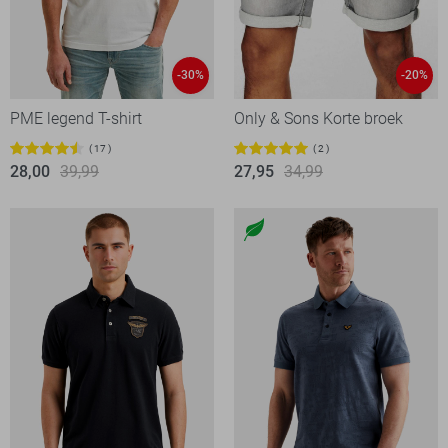
-30%
-20%
PME legend T-shirt
Only & Sons Korte broek
17
2
28,00
39,99
27,95
34,99