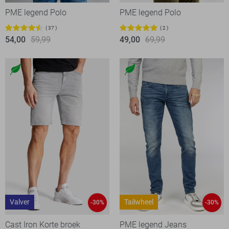
PME legend Polo
PME legend Polo
37
2
54,00
59,99
49,00
69,99
Valver
Tailwheel
-30%
-30%
Cast Iron Korte broek
PME legend Jeans