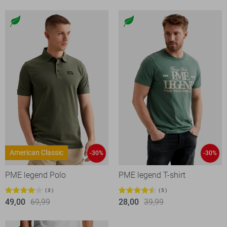
American Classic
-30%
-30%
PME legend Polo
PME legend T-shirt
3
5
49,00
69,99
28,00
39,99