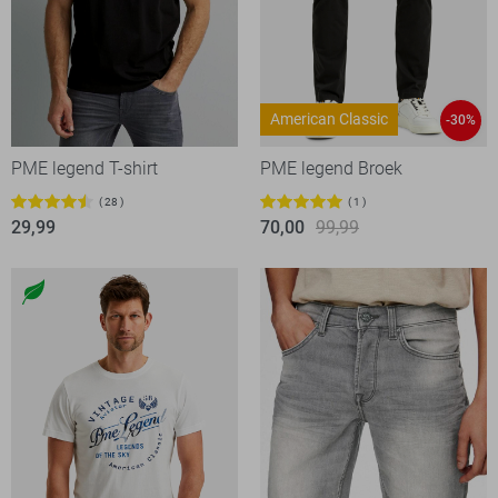
American Classic
-30%
PME legend T-shirt
PME legend Broek
28
1
29,99
70,00
99,99