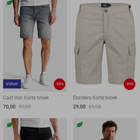
Valver
-30%
-59%
Cast Iron Korte broek
Donders Korte broek
70,00
99,99
29,00
69,95