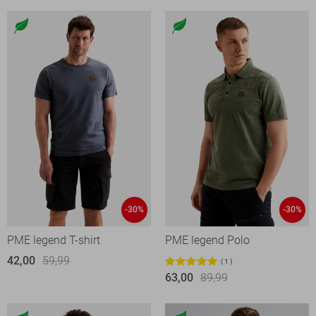
-30%
-30%
PME legend T-shirt
PME legend Polo
42,00
59,99
1
63,00
89,99