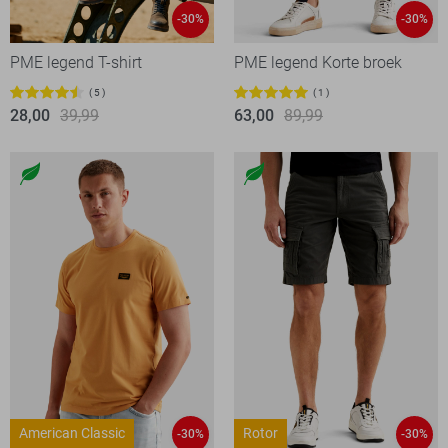
-30%
-30%
PME legend T-shirt
PME legend Korte broek
5
1
28,00
39,99
63,00
89,99
American Classic
Rotor
-30%
-30%