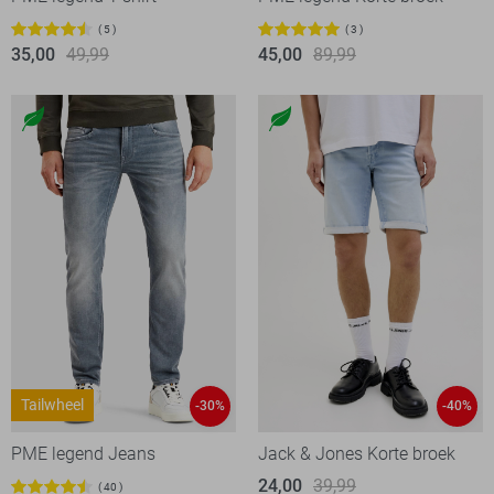
5
3
35,00
49,99
45,00
89,99
Tailwheel
-30%
-40%
PME legend Jeans
Jack & Jones Korte broek
24,00
39,99
40