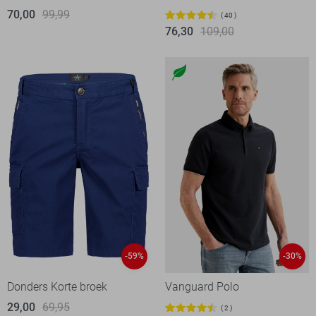
70,00
99,99
40
76,30
109,00
-59%
-30%
Donders Korte broek
Vanguard Polo
29,00
69,95
2