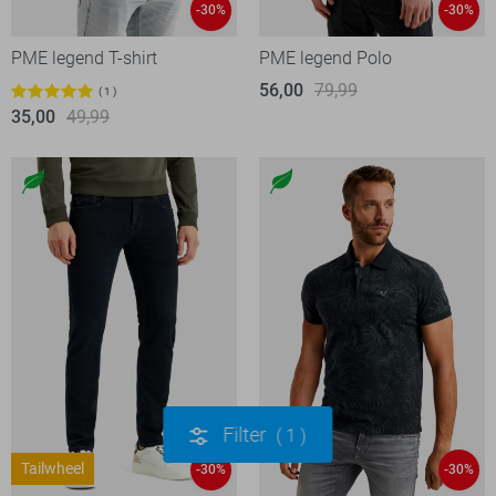
-30%
-30%
PME legend T-shirt
PME legend Polo
56,00
79,99
1
35,00
49,99
Filter
1
Tailwheel
-30%
-30%