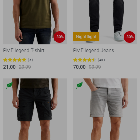
Nightflight
-30%
-30%
PME legend T-shirt
PME legend Jeans
5
46
21,00
29,99
70,00
99,99