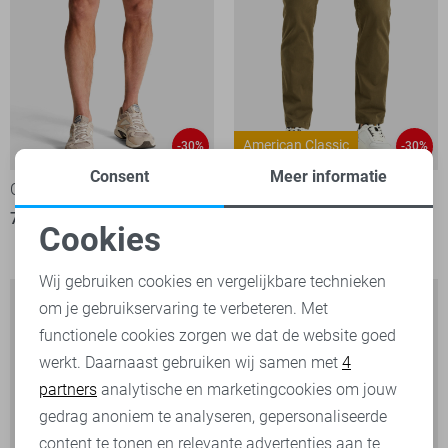
American Classic
-30%
-30%
Consent
Meer informatie
Cast Iron Korte broek
PME legend Broek
70,00
99,99
8
Cookies
70,00
99,99
Noodzakelijke cookies
Wij gebruiken cookies en vergelijkbare technieken
om je gebruikservaring te verbeteren. Met
Personalisatie cookies
functionele cookies zorgen we dat de website goed
werkt. Daarnaast gebruiken wij samen met
4
Analytische cookies
partners
analytische en marketingcookies om jouw
Marketing cookies
gedrag anoniem te analyseren, gepersonaliseerde
content te tonen en relevante advertenties aan te