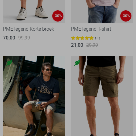
-30%
-30%
PME legend Korte broek
PME legend T-shirt
70,00
99,99
5
21,00
29,99