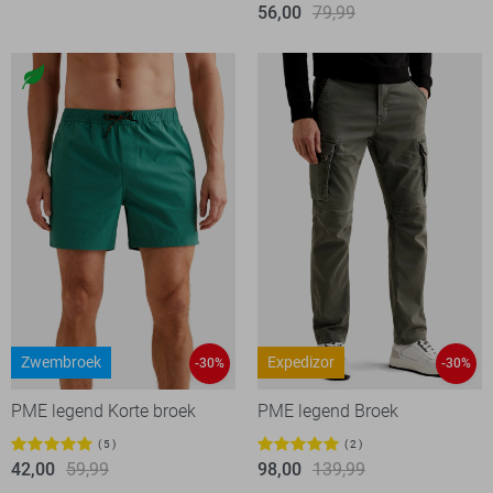
56,00
79,99
Zwembroek
Expedizor
-30%
-30%
PME legend Korte broek
PME legend Broek
5
2
42,00
59,99
98,00
139,99