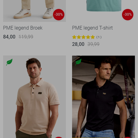
-30%
-30%
PME legend Broek
PME legend T-shirt
84,00
119,99
1
28,00
39,99