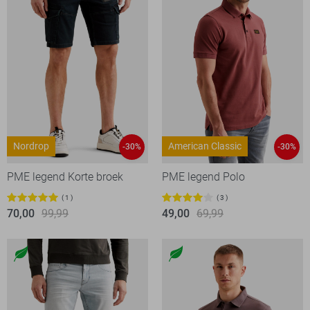
Nordrop
American Classic
-30%
-30%
PME legend Korte broek
PME legend Polo
1
3
70,00
99,99
49,00
69,99