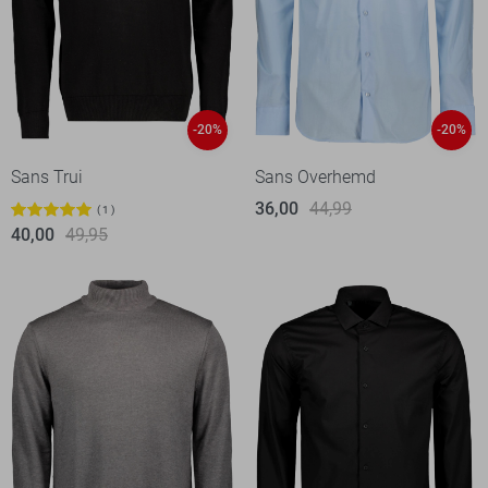
-20%
-20%
Sans Trui
Sans Overhemd
36,00
44,99
1
40,00
49,95