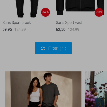
-52%
-50%
Sans Sport broek
Sans Sport vest
59,95
124,99
62,50
124,99
Filter
1