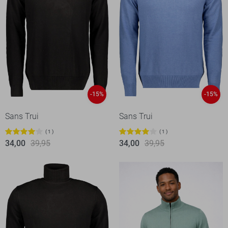
-15%
-15%
Sans Trui
Sans Trui
1
1
34,00
39,95
34,00
39,95