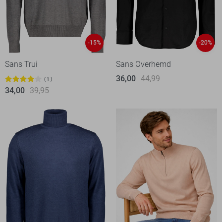
-15%
-20%
Sans Trui
Sans Overhemd
36,00
44,99
1
34,00
39,95