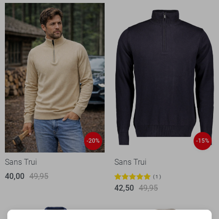
-20%
-15%
Sans Trui
Sans Trui
40,00
49,95
1
42,50
49,95