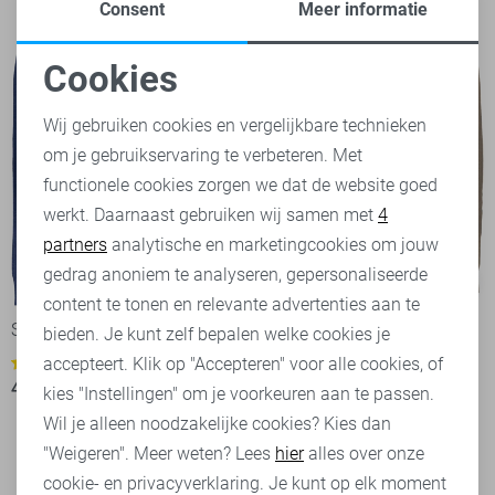
Consent
Meer informatie
Cookies
Noodzakelijke cookies
Wij gebruiken cookies en vergelijkbare technieken
om je gebruikservaring te verbeteren. Met
Personalisatie cookies
functionele cookies zorgen we dat de website goed
werkt. Daarnaast gebruiken wij samen met
4
Analytische cookies
partners
analytische en marketingcookies om jouw
Marketing cookies
gedrag anoniem te analyseren, gepersonaliseerde
-20%
-20%
content te tonen en relevante advertenties aan te
Sans Trui
Sans Trui
bieden. Je kunt zelf bepalen welke cookies je
accepteert. Klik op "Accepteren" voor alle cookies, of
1
1
40,00
49,95
40,00
49,95
kies "Instellingen" om je voorkeuren aan te passen.
Wil je alleen noodzakelijke cookies? Kies dan
"Weigeren". Meer weten? Lees
hier
alles over onze
cookie- en privacyverklaring. Je kunt op elk moment