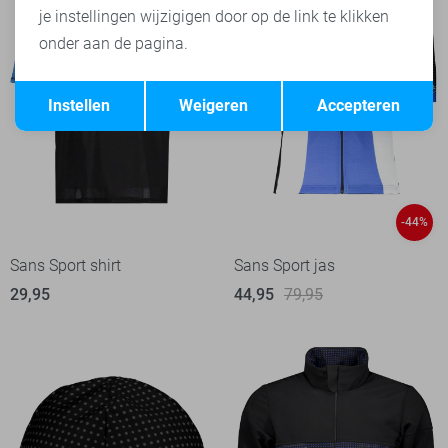
je instellingen wijzigigen door op de link te klikken
onder aan de pagina.
Opslaan
Terug
Instellen
Weigeren
Accepteren
-44%
Sans Sport shirt
Sans Sport jas
29,95
44,95
79,95