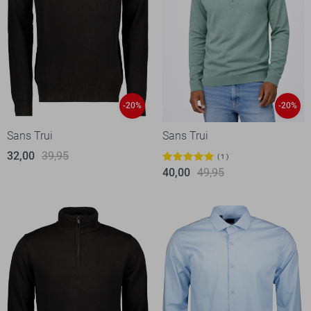
-20%
-20%
Sans Trui
Sans Trui
32,00
39,95
1
40,00
49,95