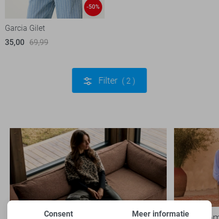
-50%
Garcia Gilet
35,00
69,99
Filter
2
Consent
Meer informatie
Nieuwe Lady Day najaarscollectie
Boho Rom