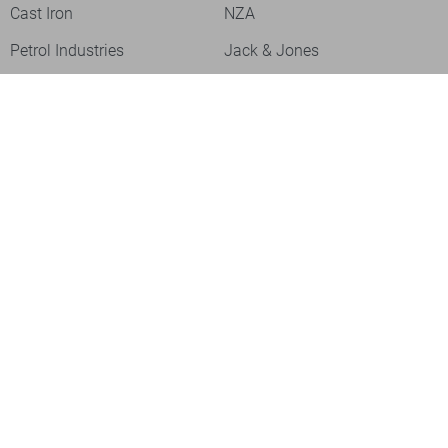
Cast Iron
NZA
Petrol Industries
Jack & Jones
Cars
Vanguard
Tommy Jeans
Ballin
Campbell
Only & Sons
Geisha
ONLY
Lofty Manner
Zoso
Ydence
Vero Moda
Refined Department
Garcia
Sisters Point
Red Button
JDY
Fluresk
Harper & Yve
Object