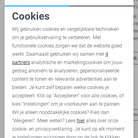
2026 bij Sans: stijl en comfort in
modetrend
travelkwaliteit
overal zie
Cookies
Het najaar vraagt om kleding die comfortabel,
Van luchtige 
Noodzakelijke cookies
veelzijdig én stijlvol is. Met de nieuwe Lady
zachte kleure
Wij gebruiken cookies en vergelijkbare technieken
Day najaarscollectie 2026 ben je helemaal
Romance tren
om je gebruikservaring te verbeteren. Met
Personalisatie cookies
klaar voor...
het modebeel
functionele cookies zorgen we dat de website goed
werkt. Daarnaast gebruiken wij samen met
4
Analytische cookies
Ontdek nu
Ontdek
partners
analytische en marketingcookies om jouw
Marketing cookies
gedrag anoniem te analyseren, gepersonaliseerde
content te tonen en relevante advertenties aan te
bieden. Je kunt zelf bepalen welke cookies je
accepteert. Klik op "Accepteren" voor alle cookies, of
Heb je dit al eens bekeken?
kies "Instellingen" om je voorkeuren aan te passen.
Wil je alleen noodzakelijke cookies? Kies dan
Garcia t-shirts
Garcia blouses
Garcia jeans
Garcia tr
"Weigeren". Meer weten? Lees
hier
alles over onze
cookie- en privacyverklaring. Je kunt op elk moment
je instellingen wijzigigen door op de link te klikken