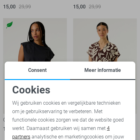
15,00
29,99
15,00
29,99
Consent
Meer informatie
Cookies
Noodzakelijke cookies
Wij gebruiken cookies en vergelijkbare technieken
-50%
-50%
om je gebruikservaring te verbeteren. Met
Personalisatie cookies
functionele cookies zorgen we dat de website goed
Garcia T-shirt
Garcia T-shirt
werkt. Daarnaast gebruiken wij samen met
4
Analytische cookies
18,00
35,99
25,00
49,99
partners
analytische en marketingcookies om jouw