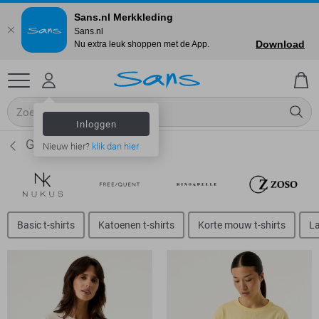
Sans.nl Merkkleding
Sans.nl
Download
Nu extra leuk shoppen met de App.
Inloggen
Garcia T-shirts - Dames
Nieuw hier?
klik dan hier
Basic t-shirts
Katoenen t-shirts
Korte mouw t-shirts
La