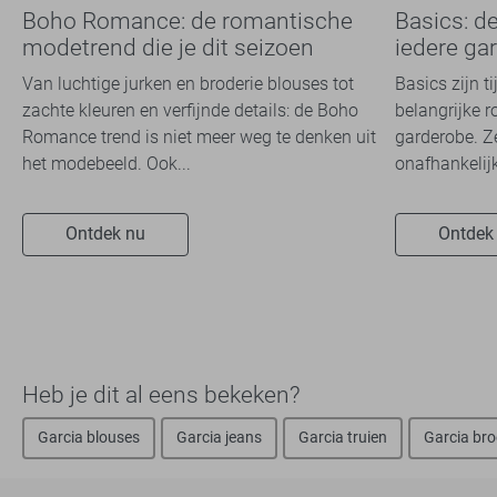
Boho Romance: de romantische
Basics: d
modetrend die je dit seizoen
iedere ga
overal ziet
Van luchtige jurken en broderie blouses tot
Basics zijn t
zachte kleuren en verfijnde details: de Boho
belangrijke r
Romance trend is niet meer weg te denken uit
garderobe. Z
het modebeeld. Ook...
onafhankelijk
Ontdek nu
Ontdek
Heb je dit al eens bekeken?
Garcia blouses
Garcia jeans
Garcia truien
Garcia br