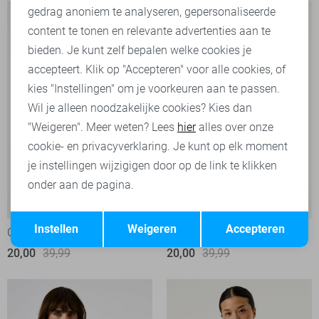
Marketing cookies
gedrag anoniem te analyseren, gepersonaliseerde
content te tonen en relevante advertenties aan te
bieden. Je kunt zelf bepalen welke cookies je
accepteert. Klik op "Accepteren" voor alle cookies, of
kies "Instellingen" om je voorkeuren aan te passen.
Wil je alleen noodzakelijke cookies? Kies dan
"Weigeren". Meer weten? Lees
hier
alles over onze
cookie- en privacyverklaring. Je kunt op elk moment
je instellingen wijzigigen door op de link te klikken
onder aan de pagina.
-50%
-50%
Opslaan
Terug
Instellen
Weigeren
Accepteren
Garcia T-shirt
Garcia T-shirt
20,00
39,99
20,00
39,99