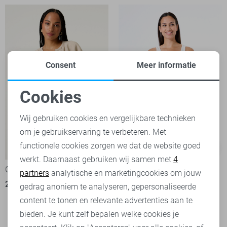
Consent
Meer informatie
Cookies
Noodzakelijke cookies
Wij gebruiken cookies en vergelijkbare technieken
om je gebruikservaring te verbeteren. Met
Personalisatie cookies
functionele cookies zorgen we dat de website goed
-50%
-40%
werkt. Daarnaast gebruiken wij samen met
4
Analytische cookies
Garcia Top
Garcia Top
partners
analytische en marketingcookies om jouw
25,00
49,99
17,95
29,99
Marketing cookies
gedrag anoniem te analyseren, gepersonaliseerde
content te tonen en relevante advertenties aan te
bieden. Je kunt zelf bepalen welke cookies je
Filter
2