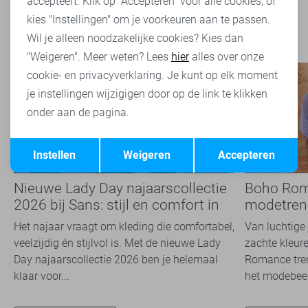
accepteert. Klik op "Accepteren" voor alle cookies, of
kies "Instellingen" om je voorkeuren aan te passen.
Wil je alleen noodzakelijke cookies? Kies dan
"Weigeren". Meer weten? Lees
hier
alles over onze
cookie- en privacyverklaring. Je kunt op elk moment
je instellingen wijzigigen door op de link te klikken
onder aan de pagina.
Opslaan
Terug
Instellen
Weigeren
Accepteren
Nieuwe Lady Day najaarscollectie
Boho Rom
2026 bij Sans: stijl en comfort in
modetrend
travelkwaliteit
overal zie
Het najaar vraagt om kleding die comfortabel,
Van luchtige 
veelzijdig én stijlvol is. Met de nieuwe Lady
zachte kleure
Day najaarscollectie 2026 ben je helemaal
Romance tren
klaar voor...
het modebeel