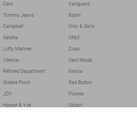
Cars
Vanguard
Tommy Jeans
Ballin
Campbell
Only & Sons
Geisha
ONLY
Lofty Manner
Zoso
Ydence
Vero Moda
Refined Department
Garcia
Sisters Point
Red Button
JDY
Fluresk
Harper & Yve
Object
Meld je aan voor onze nieuwsbrief
Meld je aan voor onze nieuwsbrief en profiteer als eerste van