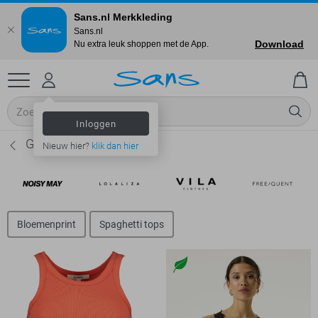
Sans.nl Merkkleding
Sans.nl
Download
Nu extra leuk shoppen met de App.
Inloggen
Garcia Tops - Dames
Nieuw hier?
klik dan hier
Bloemenprint
Spaghetti tops