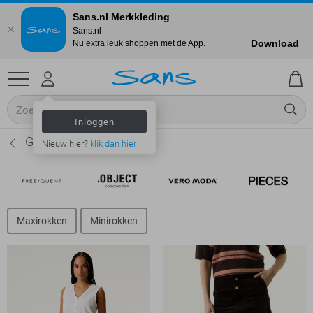
Sans.nl Merkkleding
Sans.nl
Download
Nu extra leuk shoppen met de App.
Inloggen
Garcia Rokken - Dames
Nieuw hier?
klik dan hier
Maxirokken
Minirokken