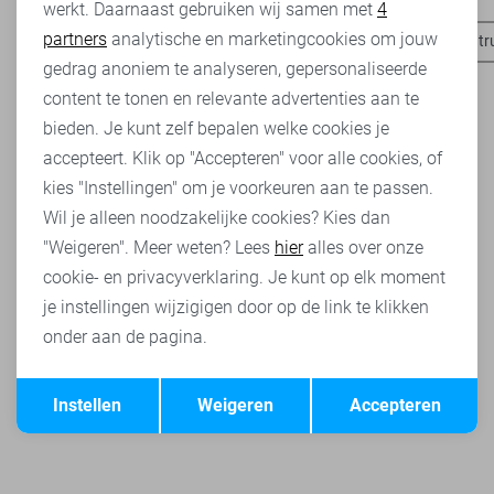
werkt. Daarnaast gebruiken wij samen met
4
Analytische cookies
partners
analytische en marketingcookies om jouw
Garcia t-shirts
Garcia blouses
Garcia jeans
Garcia tr
Marketing cookies
gedrag anoniem te analyseren, gepersonaliseerde
content te tonen en relevante advertenties aan te
bieden. Je kunt zelf bepalen welke cookies je
accepteert. Klik op "Accepteren" voor alle cookies, of
kies "Instellingen" om je voorkeuren aan te passen.
Wil je alleen noodzakelijke cookies? Kies dan
"Weigeren". Meer weten? Lees
hier
alles over onze
cookie- en privacyverklaring. Je kunt op elk moment
je instellingen wijzigigen door op de link te klikken
onder aan de pagina.
Opslaan
Terug
Instellen
Weigeren
Accepteren