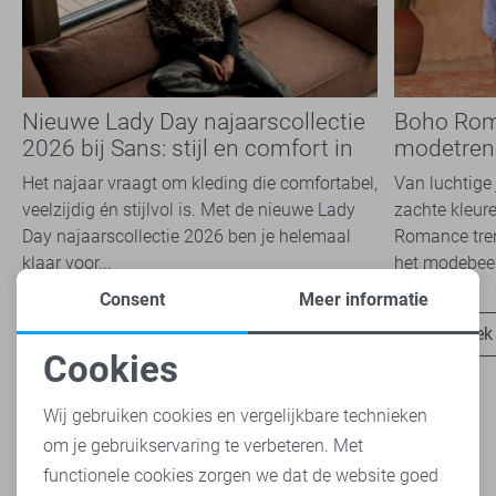
Nieuwe Lady Day najaarscollectie
Boho Rom
2026 bij Sans: stijl en comfort in
modetrend
travelkwaliteit
overal zie
Het najaar vraagt om kleding die comfortabel,
Van luchtige 
veelzijdig én stijlvol is. Met de nieuwe Lady
zachte kleure
Day najaarscollectie 2026 ben je helemaal
Romance tren
klaar voor...
het modebeel
Consent
Meer informatie
Ontdek nu
Ontdek
Cookies
Noodzakelijke cookies
Wij gebruiken cookies en vergelijkbare technieken
om je gebruikservaring te verbeteren. Met
Personalisatie cookies
functionele cookies zorgen we dat de website goed
Heb je dit al eens bekeken?