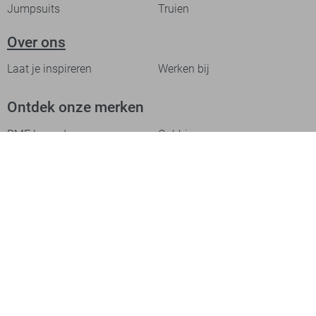
Jumpsuits
Truien
Over ons
Laat je inspireren
Werken bij
Ontdek onze merken
PME legend
Gabbiano
Cast Iron
NZA
Petrol Industries
Jack & Jones
Cars
Vanguard
Tommy Jeans
Ballin
Campbell
Only & Sons
Geisha
ONLY
Lofty Manner
Zoso