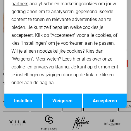
partners
analytische en marketingcookies om jouw
Marketing cookies
gedrag anoniem te analyseren, gepersonaliseerde
content te tonen en relevante advertenties aan te
bieden. Je kunt zelf bepalen welke cookies je
accepteert. Klik op "Accepteren" voor alle cookies, of
kies "Instellingen" om je voorkeuren aan te passen.
Wil je alleen noodzakelijke cookies? Kies dan
"Weigeren". Meer weten? Lees
hier
alles over onze
-50%
-50%
cookie- en privacyverklaring. Je kunt op elk moment
je instellingen wijzigigen door op de link te klikken
VERO MODA KORTE BROEK
ONLY KORTE BROEK
onder aan de pagina.
13,50
26,99
15,00
29,99
Opslaan
Terug
Instellen
Weigeren
Accepteren
ONLY SALE
ONLY BASICS
NIEUW
ONLY T-SHIRTS
ONLY