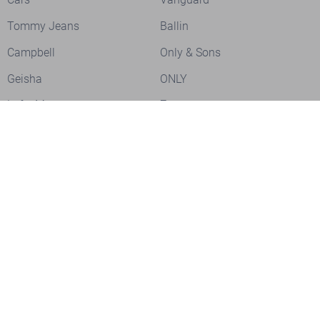
Tommy Jeans
Ballin
Campbell
Only & Sons
Geisha
ONLY
Lofty Manner
Zoso
Ydence
Vero Moda
Refined Department
Garcia
Sisters Point
Red Button
JDY
Fluresk
Harper & Yve
Object
Meld je aan voor onze nieuwsbrief
Meld je aan voor onze nieuwsbrief en profiteer als eerste van