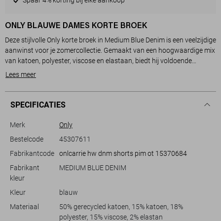
ONLY BLAUWE DAMES KORTE BROEK
Deze stijlvolle Only korte broek in Medium Blue Denim is een veelzijdige
aanwinst voor je zomercollectie. Gemaakt van een hoogwaardige mix
van katoen, polyester, viscose en elastaan, biedt hij voldoende
comfort en ademend vermogen tijdens warme dagen. De broek heeft
Lees meer
een high waist, wat zorgt voor een flatterende pasvorm die je figuur
mooi accentueert. De klassieke 5-pocket stijl geeft de broek een
tijdloze uitstraling, terwijl de knoop- en ritssluiting praktische details
SPECIFICATIES
toevoegen.
Merk
Only
Dankzij de regular fit pasvorm is deze denim short ideaal voor diverse
Bestelcode
45307611
gelegenheden, of je nu een dagje naar het strand gaat of een
Fabrikantcode
onlcarrie hw dnm shorts pim ot 15370684
informeel samenzijn met vrienden hebt. De subtiele rinsewash zorgt
voor een verfijnde look die eenvoudig te combineren is met zowel
Fabrikant
MEDIUM BLUE DENIM
casual als meer aangeklede outfits. Combineer met een luchtige
kleur
blouse voor een zomerse look, of draag met je favoriete T-shirt voor
Kleur
blauw
een relaxte, dagelijkse stijl. Met deze Only korte broek ben je klaar voor
elke zomerse dag.
Materiaal
50% gerecycled katoen, 15% katoen, 18%
polyester, 15% viscose, 2% elastan