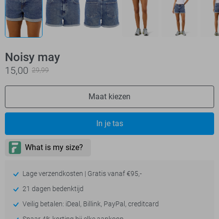
Noisy may
15,00
29,99
Maat kiezen
In je tas
Lage verzendkosten | Gratis vanaf €95,-
21 dagen bedenktijd
Veilig betalen: iDeal, Billink, PayPal, creditcard
Spaar 4% korting bij elke aankoop