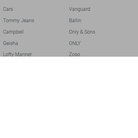
Cars
Vanguard
Tommy Jeans
Ballin
Campbell
Only & Sons
Geisha
ONLY
Lofty Manner
Zoso
Ydence
Vero Moda
Refined Department
Garcia
Sisters Point
Red Button
JDY
Fluresk
Harper & Yve
Object
Meld je aan voor onze nieuwsbrief