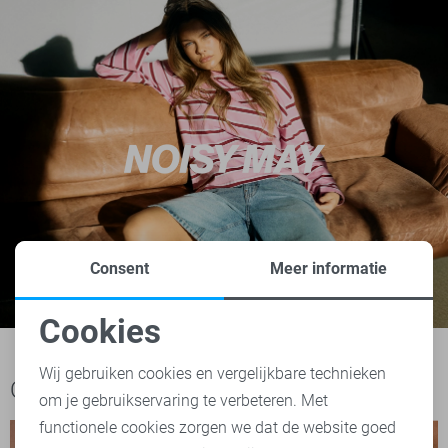
Consent
Meer informatie
Cookies
Noodzakelijke cookies
Wij gebruiken cookies en vergelijkbare technieken
Ook het bekijken waard
om je gebruikservaring te verbeteren. Met
Personalisatie cookies
functionele cookies zorgen we dat de website goed