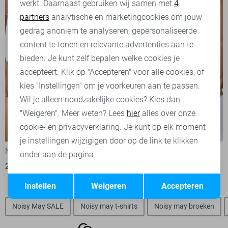
werkt. Daarnaast gebruiken wij samen met
4
Analytische cookies
partners
analytische en marketingcookies om jouw
Marketing cookies
gedrag anoniem te analyseren, gepersonaliseerde
content te tonen en relevante advertenties aan te
bieden. Je kunt zelf bepalen welke cookies je
accepteert. Klik op "Accepteren" voor alle cookies, of
kies "Instellingen" om je voorkeuren aan te passen.
Wil je alleen noodzakelijke cookies? Kies dan
"Weigeren". Meer weten? Lees
hier
alles over onze
cookie- en privacyverklaring. Je kunt op elk moment
-20%
-50%
je instellingen wijzigigen door op de link te klikken
Noisy may Korte broek
Noisy may Korte broek
onder aan de pagina.
23,95
29,99
15,00
29,99
Opslaan
Terug
Instellen
Weigeren
Accepteren
Noisy May SALE
Noisy may t-shirts
Noisy may broeken