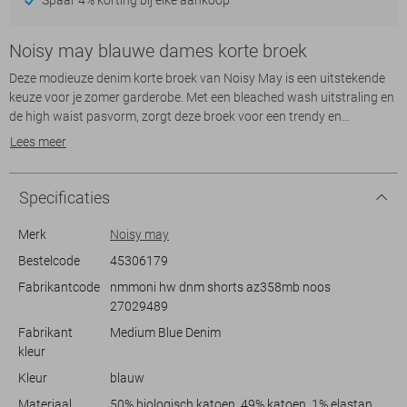
Noisy may blauwe dames korte broek
Deze modieuze denim korte broek van Noisy May is een uitstekende
keuze voor je zomer garderobe. Met een bleached wash uitstraling en
de high waist pasvorm, zorgt deze broek voor een trendy en
tegelijkertijd comfortabele outfit. De regular fit maakt het ideaal om te
Lees meer
combineren met zowel casual als nette tops, waardoor je de broek
makkelijk kunt aanpassen aan verschillende gelegenheden. De broek
is gemaakt van 99% katoen en 1% elastan, wat een aangenaam
Specificaties
draagcomfort biedt.
De Noisy May korte broek heeft een klassieke 5-pocket styling en een
Merk
Noisy may
handige knoop/rits sluiting. De medium blue denim kleur voegt
Bestelcode
45306179
veelzijdigheid toe, geschikt voor dagelijks gebruik of een gezellig dagje
Fabrikantcode
nmmoni hw dnm shorts az358mb noos
uit. De omgeslagen zoom geeft een speelse draai aan de look,
27029489
waardoor je deze korte broek perfect kunt dragen naar het strand of
tijdens een zomerfeest. Combineer het met een luchtige blouse of een
Fabrikant
Medium Blue Denim
T-shirt voor een frisse, zomerse uitstraling waar je zeker mee opvalt.
kleur
Kleur
blauw
Materiaal
50% biologisch katoen, 49% katoen, 1% elastan