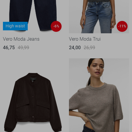
High waist
-6%
-11%
Vero Moda Jeans
Vero Moda Trui
46,75
49,99
24,00
26,99