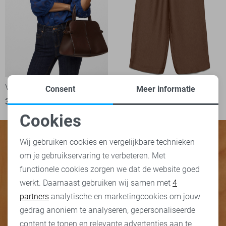
Vero Moda Blouse
Vero Moda Broek
Consent
Meer informatie
36,99
44,99
Cookies
Noodzakelijke cookies
Wij gebruiken cookies en vergelijkbare technieken
om je gebruikservaring te verbeteren. Met
Personalisatie cookies
functionele cookies zorgen we dat de website goed
werkt. Daarnaast gebruiken wij samen met
4
Analytische cookies
partners
analytische en marketingcookies om jouw
Marketing cookies
gedrag anoniem te analyseren, gepersonaliseerde
content te tonen en relevante advertenties aan te