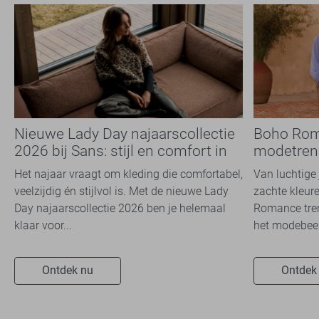
Nieuwe Lady Day najaarscollectie
Boho Rom
2026 bij Sans: stijl en comfort in
modetrend
travelkwaliteit
overal zie
Het najaar vraagt om kleding die comfortabel,
Van luchtige 
veelzijdig én stijlvol is. Met de nieuwe Lady
zachte kleure
Day najaarscollectie 2026 ben je helemaal
Romance tren
klaar voor...
het modebeel
Ontdek nu
Ontdek