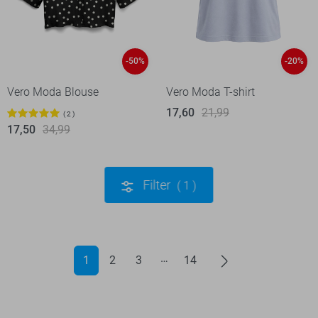
-50%
-20%
Vero Moda Blouse
Vero Moda T-shirt
17,60
21,99
2
17,50
34,99
Filter
1
1
2
3
14