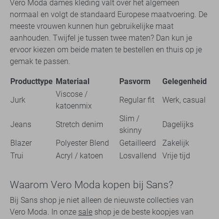
Vero Moda dames kleding valt over het algemeen
normaal en volgt de standaard Europese maatvoering. De
meeste vrouwen kunnen hun gebruikelijke maat
aanhouden. Twijfel je tussen twee maten? Dan kun je
ervoor kiezen om beide maten te bestellen en thuis op je
gemak te passen.
Producttype
Materiaal
Pasvorm
Gelegenheid
Viscose /
Jurk
Regular fit
Werk, casual
katoenmix
Slim /
Jeans
Stretch denim
Dagelijks
skinny
Blazer
Polyester Blend
Getailleerd
Zakelijk
Trui
Acryl / katoen
Losvallend
Vrije tijd
Waarom Vero Moda kopen bij Sans?
Bij Sans shop je niet alleen de nieuwste collecties van
Vero Moda. In onze
sale
shop je de beste koopjes van