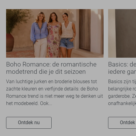
Boho Romance: de romantische
Basics: d
modetrend die je dit seizoen
iedere ga
overal ziet
Van luchtige jurken en broderie blouses tot
Basics zijn t
zachte kleuren en verfijnde details: de Boho
belangrijke r
Romance trend is niet meer weg te denken uit
garderobe. Z
het modebeeld. Ook...
onafhankelijk
Ontdek nu
Ontdek