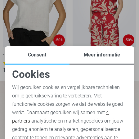
-50%
-50%
Jacqueline de Yong Blouse
Jacqueline de Yong T-shirt
Consent
Meer informatie
10,00
19,99
1
12,50
24,99
Cookies
Noodzakelijke cookies
Wij gebruiken cookies en vergelijkbare technieken
om je gebruikservaring te verbeteren. Met
Personalisatie cookies
functionele cookies zorgen we dat de website goed
werkt. Daarnaast gebruiken wij samen met
4
Analytische cookies
partners
analytische en marketingcookies om jouw
Marketing cookies
gedrag anoniem te analyseren, gepersonaliseerde
content te tonen en relevante advertenties aan te