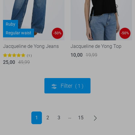
Ruby
Regular waist
-50%
-50%
Jacqueline de Yong Jeans
Jacqueline de Yong Top
10,00
19,99
1
25,00
49,99
Filter
1
1
2
3
15