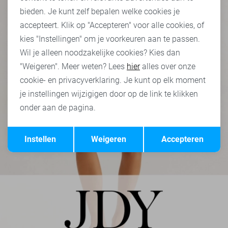
bieden. Je kunt zelf bepalen welke cookies je
accepteert. Klik op "Accepteren" voor alle cookies, of
kies "Instellingen" om je voorkeuren aan te passen.
Wil je alleen noodzakelijke cookies? Kies dan
"Weigeren". Meer weten? Lees
hier
alles over onze
cookie- en privacyverklaring. Je kunt op elk moment
je instellingen wijzigigen door op de link te klikken
onder aan de pagina.
Opslaan
Terug
Instellen
Weigeren
Accepteren