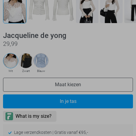
Jacqueline de yong
29,99
Wit
Zwart
Blauw
Maat kiezen
In je tas
Lage verzendkosten | Gratis vanaf €95,-