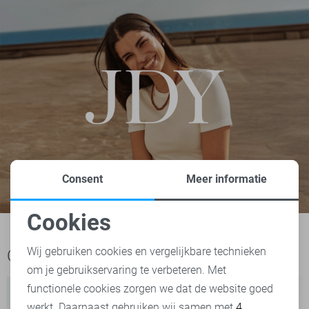
Consent
Meer informatie
Cookies
Noodzakelijke cookies
Wij gebruiken cookies en vergelijkbare technieken
Ook het bekijken waard
om je gebruikservaring te verbeteren. Met
Personalisatie cookies
functionele cookies zorgen we dat de website goed
werkt. Daarnaast gebruiken wij samen met
4
Analytische cookies