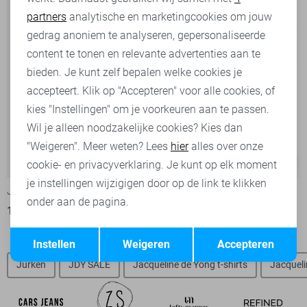
partners
analytische en marketingcookies om jouw
Marketing cookies
gedrag anoniem te analyseren, gepersonaliseerde
content te tonen en relevante advertenties aan te
bieden. Je kunt zelf bepalen welke cookies je
accepteert. Klik op "Accepteren" voor alle cookies, of
kies "Instellingen" om je voorkeuren aan te passen.
Wil je alleen noodzakelijke cookies? Kies dan
"Weigeren". Meer weten? Lees
hier
alles over onze
-50%
-60%
cookie- en privacyverklaring. Je kunt op elk moment
je instellingen wijzigigen door op de link te klikken
Jacqueline de Yong T-shirt
Vila T-shirt
onder aan de pagina.
15,00
29,99
10,00
24,99
Opslaan
Terug
Instellen
Weigeren
Accepteren
Jurken
JDY SALE
Jacqueline de Yong t-shirts
Jacqueli