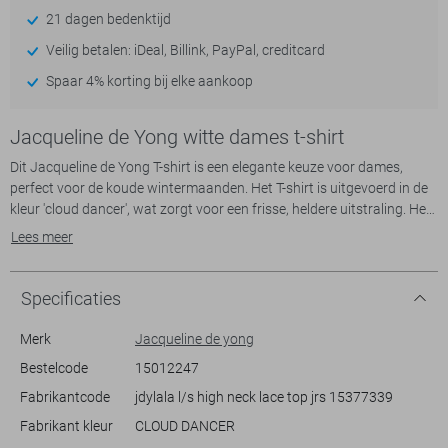
21 dagen bedenktijd
Veilig betalen: iDeal, Billink, PayPal, creditcard
Spaar 4% korting bij elke aankoop
Jacqueline de Yong witte dames t-shirt
Dit Jacqueline de Yong T-shirt is een elegante keuze voor dames,
perfect voor de koude wintermaanden. Het T-shirt is uitgevoerd in de
kleur 'cloud dancer', wat zorgt voor een frisse, heldere uitstraling. Het
heeft een subtiel structuurpatroon dat een uniek detail toevoegt aan
Lees meer
je look. Met een ronde hals en lange mouwen biedt dit kledingstuk
extra comfort en warmte tijdens de koudere dagen, terwijl de lichte
transparantie een speelse touch geeft aan het geheel.
Specificaties
De regular pasvorm zorgt ervoor dat het T-shirt comfortabel zit en
Merk
Jacqueline de yong
makkelijk te combineren is voor verschillende gelegenheden. Of je nu
Bestelcode
15012247
een casual outfit zoekt voor een dagje uit of iets stijlvols om te dragen
Fabrikantcode
jdylala l/s high neck lace top jrs 15377339
naar een informele bijeenkomst, dit T-shirt biedt veelzijdigheid.
Combineer het met een strakke jeans of een rok voor een moeiteloze
Fabrikant kleur
CLOUD DANCER
uitstraling die zowel stijlvol als toegankelijk is. Gemaakt van 95%