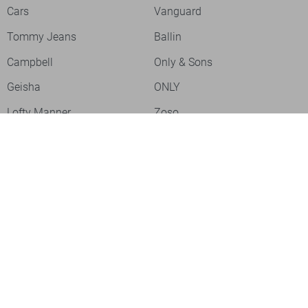
Cars
Vanguard
Tommy Jeans
Ballin
Campbell
Only & Sons
Geisha
ONLY
Lofty Manner
Zoso
Ydence
Vero Moda
Refined Department
Garcia
Sisters Point
Red Button
JDY
Fluresk
Harper & Yve
Object
Meld je aan voor onze nieuwsbrief
Meld je aan voor onze nieuwsbrief en profiteer als eerste van