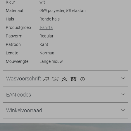
Kleur
wit
polyester en 5% elastaan, biedt het een zachte en iets rekbare stof die
zich gemakkelijk aanpast aan je bewegingen.
Materiaal
95% polyester, 5% elastan
Hals
Ronde hals
Productgroep
T-shirts
Pasvorm
Regular
Patroon
Kant
Lengte
Normaal
Mouwlengte
Lange mouw
Wasvoorschrift
EAN codes
Winkelvoorraad