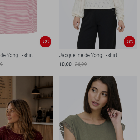
-50%
-63%
de Yong T-shirt
Jacqueline de Yong T-shirt
99
10,00
26,99