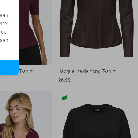
 aan
Meer
t op
 aan
n
de Yong T-shirt
Jacqueline de Yong T-shirt
26,99