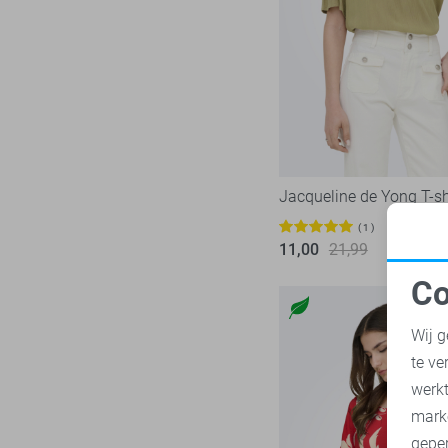
Nukus
8
Object
24
Only
242
Pieces
74
Red Button
35
Refined Department
5
Rino & Pelle
Jacqueline de Yong T-sh
5
SisterS point
47
1
11,00
21,99
Studio Amaya
5
Co
Tommy Jeans
34
N
Vero Moda
136
Wij g
Vila
96
te ve
A
Ydence
9
werk
Zoso
mark
76
geper
Zusss
13