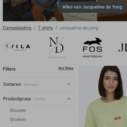
Alles van Jacqueline de Yong
Dameskleding
T shirts
Jacqueline de yong
Filters
Wis filters
Sorteren
Standaard
Standaard
Productgroep
T-shirts
€ laag-hoog
Blouses
€ hoog-laag
Broeken