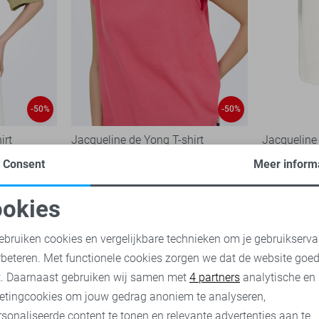
-50%
-50%
irt
Jacqueline de Yong T-shirt
Jacqueline 
12,50
24,99
11,00
21,
Consent
Meer inform
okies
oodzakelijke cookies
Personalisatie cookies
ebruiken cookies en vergelijkbare technieken om je gebruikserva
rbeteren. Met functionele cookies zorgen we dat de website goe
nalytische cookies
Marketing cookies
t. Daarnaast gebruiken wij samen met
4 partners
analytische en
etingcookies om jouw gedrag anoniem te analyseren,
sonaliseerde content te tonen en relevante advertenties aan te