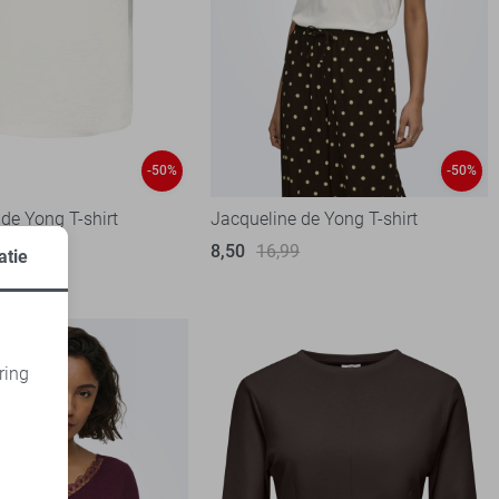
-50%
-50%
de Yong T-shirt
Jacqueline de Yong T-shirt
99
8,50
16,99
atie
ring
d