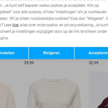
n. Je kunt zelf bepalen welke cookies je accepteert. Klik op
pteren" voor alle cookies, of kies "Instellingen" om je voorkeuren
ssen. Wil je alleen noodzakelijke cookies? Kies dan "Weigeren". 
n? Lees
hier
alles over onze cookie- en privacyverklaring. Je kun
oment je instellingen wijzigigen door op de link te klikken onder
gina.
-50%
Opslaan
Terug
Instellen
Weigeren
Acceptere
irt
Jacqueline de Yong T-shirt
Jacqueline 
29,99
32,99