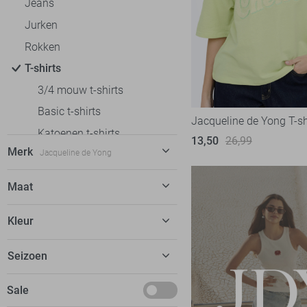
Jeans
Jurken
Rokken
T-shirts
3/4 mouw t-shirts
Basic t-shirts
Jacqueline de Yong T-sh
Katoenen t-shirts
13,50
26,99
Merk
Jacqueline de Yong
Korte mouw t-shirts
Lange mouw t-shirts
C&S The Label
7
Maat
Oversized fit t-shirts
Calvin Klein
5
32
Regular fit t-shirts
Kleur
EsQualo
9
34
Slim fit t-shirts
Fluresk
23
Beige
Seizoen
36
Tops
FOS Amsterdam
13
Blauw
38
Truien
Basics
Sale
Freequent
14
Bordeaux
40
Vesten