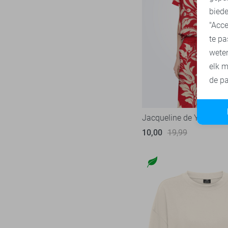
biede
"Acce
te pa
wete
elk m
de pa
Jacqueline de Yong T-sh
10,00
19,99