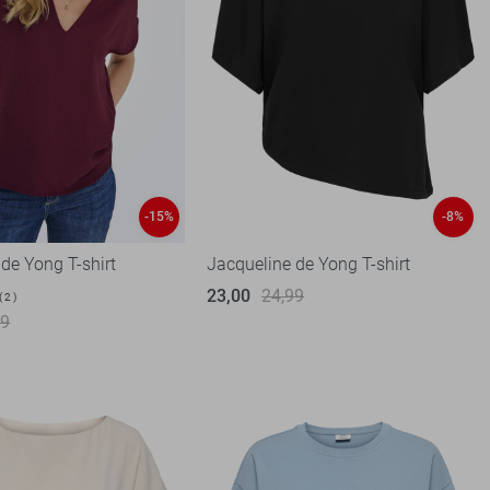
-15%
-8%
de Yong T-shirt
Jacqueline de Yong T-shirt
23,00
24,99
2
99