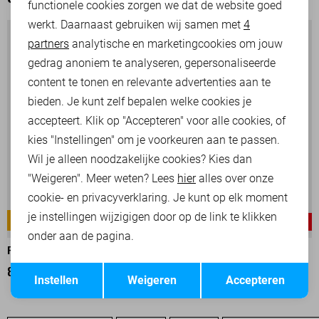
OOK HET BEKIJKEN WAARD
functionele cookies zorgen we dat de website goed
werkt. Daarnaast gebruiken wij samen met
4
Analytische cookies
partners
analytische en marketingcookies om jouw
Marketing cookies
gedrag anoniem te analyseren, gepersonaliseerde
content te tonen en relevante advertenties aan te
bieden. Je kunt zelf bepalen welke cookies je
accepteert. Klik op "Accepteren" voor alle cookies, of
kies "Instellingen" om je voorkeuren aan te passen.
Wil je alleen noodzakelijke cookies? Kies dan
"Weigeren". Meer weten? Lees
hier
alles over onze
cookie- en privacyverklaring. Je kunt op elk moment
je instellingen wijzigigen door op de link te klikken
NORDROP
NORDROP
-25%
-25%
onder aan de pagina.
PME LEGEND BROEK
PME LEGEND BROEK
Opslaan
Terug
82,50
109,99
82,50
109,99
Instellen
Weigeren
Accepteren