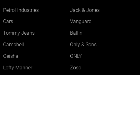
Petrol Industries
Jack & Jones
Cars
Vanguard
Tommy Jeans
Ballin
Campbell
Only & Sons
Geisha
ONLY
Lofty Manner
Zoso
Ydence
Vero Moda
Refined Department
Garcia
Sisters Point
Red Button
JDY
Fluresk
Harper & Yve
Object