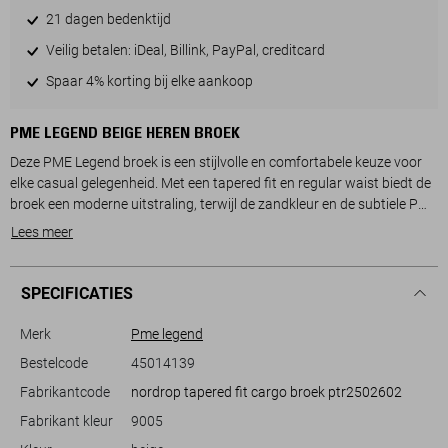
21 dagen bedenktijd
Veilig betalen: iDeal, Billink, PayPal, creditcard
Spaar 4% korting bij elke aankoop
PME LEGEND BEIGE HEREN BROEK
Deze PME Legend broek is een stijlvolle en comfortabele keuze voor
elke casual gelegenheid. Met een tapered fit en regular waist biedt de
broek een moderne uitstraling, terwijl de zandkleur en de subtiele PME
Legend branding op de zijpockets een stijlvolle, urban look toevoegen.
Lees meer
Gemaakt van 97% katoen en 3% elastan, zorgt deze broek voor
voldoende bewegingsvrijheid en comfort, ideaal voor de lente.
De broek heeft praktische zijzakken en steekzakken, perfect voor het
SPECIFICATIES
opbergen van kleine essentials. De knoop- en ritssluiting zorg voor
een veilige en gemakkelijke pasvorm. Door de normale lengte kun je
Merk
Pme legend
deze broek eenvoudig combineren met jouw favoriete sneakers of
Bestelcode
45014139
casual schoenen. Of je nu een dagje in de stad doorbrengt of
Fabrikantcode
nordrop tapered fit cargo broek ptr2502602
ontspant tijdens het weekend, deze PME Legend broek is een
veelzijdige aanvulling op je garderobe die makkelijk te stylen is.
Fabrikant kleur
9005