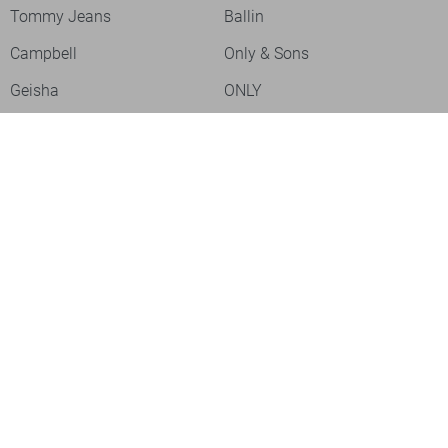
Tommy Jeans
Ballin
Campbell
Only & Sons
Geisha
ONLY
Lofty Manner
Zoso
Ydence
Vero Moda
Refined Department
Garcia
Sisters Point
Red Button
JDY
Fluresk
Harper & Yve
Object
Meld je aan voor onze nieuwsbrief
Meld je aan voor onze nieuwsbrief en profiteer als eerste van
acties!