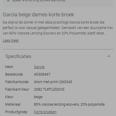
Garcia beige dames korte broek
Ga stijlvol de zomer in met deze prachtige Garcia korte broek die
perfect is voor casual gelegenheden. Gemaakt van een duurzame mix
van 80% Viscose Lenzing Ecovero en 20% Polyamide, biedt deze
broek een comfortabele en ademende ervaring op warme dagen. De
Lees meer
speelse bloemenprint in levendige kleuren als blauw, rood en geel
geeft een frisse uitstraling. Dankzij de elastische boord en de wijd
uitlopende pijpen, past de broek gemakkelijk en zorgt het voor een
Specificaties
relaxte, maar toch stijlvolle look.
Merk
Garcia
De hoge taille van deze broek benadrukt je silhouet, terwijl de
Bestelcode
45308497
steekzakken praktische functionaliteit bieden. Deze broek is ideaal
Fabrikantcode
short met print r260343
voor zomerse activiteiten zoals een strandwandeling of een picknick
in het park. Combineer de Garcia broek met een eenvoudig T-shirt en
Fabrikant kleur
2082 TURTLEDOVE
sandalen voor een zorgeloze, maar modieuze outfit. Of je nu met
Kleur
beige
vrienden afspreekt of een dagje door de stad wandelt, deze broek is
een veelzijdige keuze die je garderobe een zomerse upgrade geeft.
Materiaal
80% viscose lenzing ecovero, 20% polyamide
Productgroep
Korte broeken