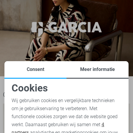
Consent
Meer informatie
Cookies
Noodzakelijke cookies
Ook het bekijken waard
Wij gebruiken cookies en vergelijkbare technieken
om je gebruikservaring te verbeteren. Met
Personalisatie cookies
functionele cookies zorgen we dat de website goed
werkt. Daarnaast gebruiken wij samen met
4
Analytische cookies
partners
analytische en marketingcookies om jouw