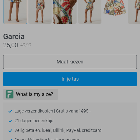
Garcia
25,00
49,99
Maat kiezen
In je tas
Lage verzendkosten | Gratis vanaf €95,-
21 dagen bedenktijd
Veilig betalen: iDeal, Billink, PayPal, creditcard
Spaar 4% korting bij elke aankoop