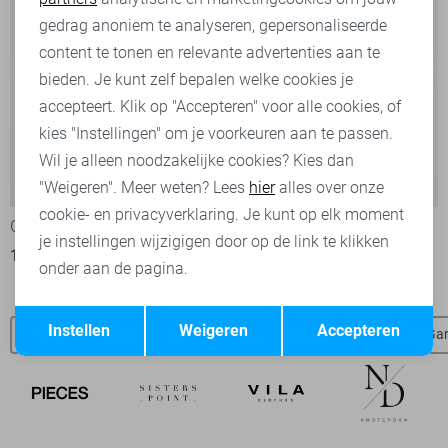
Marketing cookies
gedrag anoniem te analyseren, gepersonaliseerde
content te tonen en relevante advertenties aan te
bieden. Je kunt zelf bepalen welke cookies je
accepteert. Klik op "Accepteren" voor alle cookies, of
kies "Instellingen" om je voorkeuren aan te passen.
Wil je alleen noodzakelijke cookies? Kies dan
-50%
-50%
"Weigeren". Meer weten? Lees
hier
alles over onze
cookie- en privacyverklaring. Je kunt op elk moment
Garcia Top
Garcia T-shirt
je instellingen wijzigigen door op de link te klikken
18,00
35,99
15,00
29,99
onder aan de pagina.
Opslaan
Terug
Instellen
Weigeren
Accepteren
Dames Garcia SALE
Garcia t-shirts
Garcia blouses
Gar