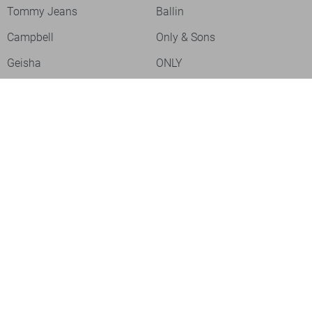
Tommy Jeans
Ballin
Campbell
Only & Sons
Geisha
ONLY
Lofty Manner
Zoso
Ydence
Vero Moda
Refined Department
Garcia
Sisters Point
Red Button
JDY
Fluresk
Harper & Yve
Object
Meld je aan voor onze nieuwsbrief
Meld je aan voor onze nieuwsbrief en profiteer als eerste van
acties!