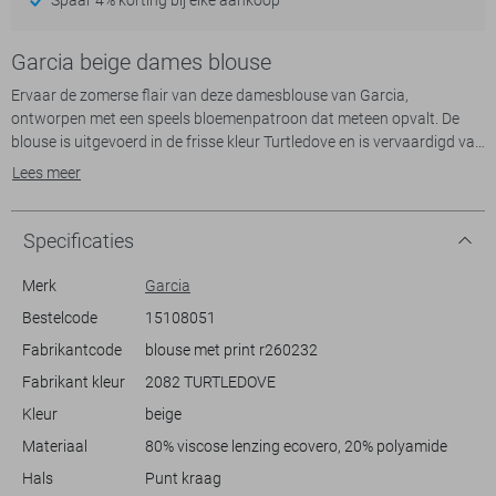
Garcia beige dames blouse
Ervaar de zomerse flair van deze damesblouse van Garcia,
ontworpen met een speels bloemenpatroon dat meteen opvalt. De
blouse is uitgevoerd in de frisse kleur Turtledove en is vervaardigd van
een duurzame mix van 80% Viscose Lenzing Ecovero en 20%
Lees meer
Polyamide. Dankzij de regular fit biedt deze blouse een comfortabele
pasvorm die geschikt is voor allerlei gelegenheden.
Specificaties
Met zijn korte mouwen en normale lengte is deze blouse ideaal voor
de warmere maanden. De klassieke puntkraag en knoopsluiting
Merk
Garcia
geven een verfijnde touch aan het casual ontwerp. Of je nu een dagje
Bestelcode
15108051
naar het strand gaat of gezellig gaat lunchen met vrienden, deze
Fabrikantcode
blouse met print r260232
blouse past perfect bij een ontspannen zomerse outfit. Combineer het
met een lichte broek of shorts voor een frisse en modieuze look.
Fabrikant kleur
2082 TURTLEDOVE
Kleur
beige
Materiaal
80% viscose lenzing ecovero, 20% polyamide
Hals
Punt kraag