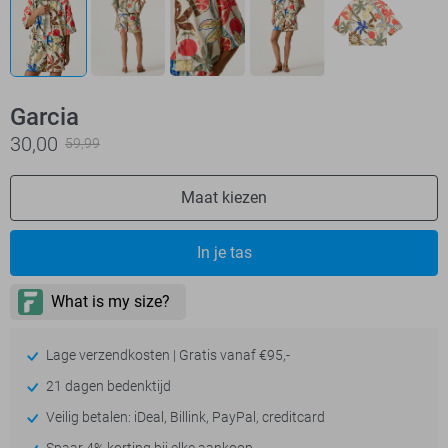
Garcia
30,00
59,99
Maat kiezen
In je tas
Lage verzendkosten | Gratis vanaf €95,-
21 dagen bedenktijd
Veilig betalen: iDeal, Billink, PayPal, creditcard
Spaar 4% korting bij elke aankoop