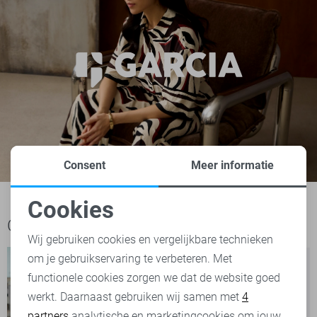
Consent
Meer informatie
Cookies
Noodzakelijke cookies
Ook het bekijken waard
Wij gebruiken cookies en vergelijkbare technieken
om je gebruikservaring te verbeteren. Met
Personalisatie cookies
functionele cookies zorgen we dat de website goed
werkt. Daarnaast gebruiken wij samen met
4
Analytische cookies
partners
analytische en marketingcookies om jouw