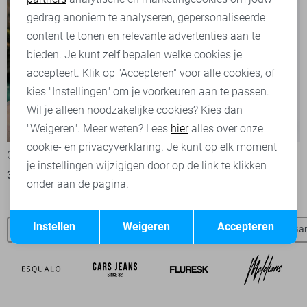
Marketing cookies
gedrag anoniem te analyseren, gepersonaliseerde
content te tonen en relevante advertenties aan te
bieden. Je kunt zelf bepalen welke cookies je
accepteert. Klik op "Accepteren" voor alle cookies, of
kies "Instellingen" om je voorkeuren aan te passen.
Blush
Wil je alleen noodzakelijke cookies? Kies dan
Regular waist
-50%
-30%
"Weigeren". Meer weten? Lees
hier
alles over onze
cookie- en privacyverklaring. Je kunt op elk moment
C&S The Label Blouse
Only Jeans
je instellingen wijzigigen door op de link te klikken
30,00
59,99
35,00
49,99
onder aan de pagina.
Opslaan
Terug
Instellen
Weigeren
Accepteren
Dames Garcia SALE
Garcia t-shirts
Garcia blouses
Gar