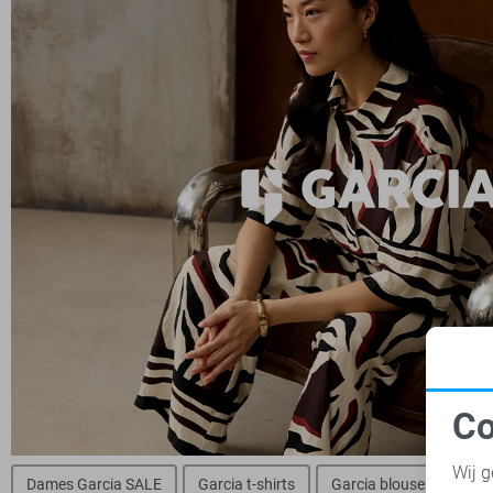
Co
N
Wij g
Dames Garcia SALE
Garcia t-shirts
Garcia blouses
Gar