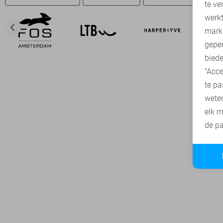
te ve
A
werk
mark
geper
biede
"Acce
te pa
wete
elk m
de pa