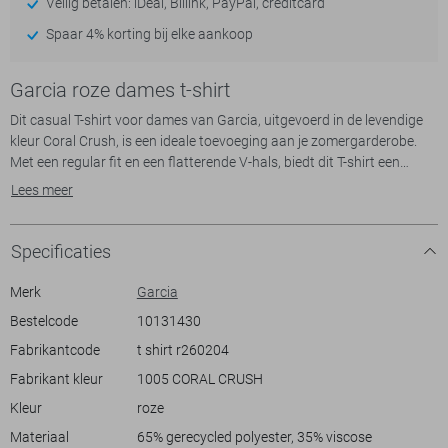
Veilig betalen: iDeal, Billink, PayPal, creditcard
Spaar 4% korting bij elke aankoop
Garcia roze dames t-shirt
Dit casual T-shirt voor dames van Garcia, uitgevoerd in de levendige
kleur Coral Crush, is een ideale toevoeging aan je zomergarderobe.
Met een regular fit en een flatterende V-hals, biedt dit T-shirt een
comfortabele en stijlvolle look. Gemaakt van 65% gerecycled
Lees meer
polyester en 35% viscose, is het niet alleen stijlvol maar ook een
duurzame keuze. De kapmouwen geven een speelse twist aan deze
klassieke stijl, ideaal voor warme zomerdagen.
Specificaties
De subtiele glitters in de stof maken het T-shirt net dat beetje extra
bijzonder, waardoor het zowel casual als feestelijk gedragen kan
Merk
Garcia
worden. Of je nu een relaxt dagje in het park hebt gepland of een
Bestelcode
10131430
informele bijeenkomst bijwoont, dit T-shirt past moeiteloos bij elke
Fabrikantcode
t shirt r260204
gelegenheid. Combineer het met een kleurrijke rok of je favoriete jeans
voor een complete look. Met zijn normale lengte en luchtige stof is dit
Fabrikant kleur
1005 CORAL CRUSH
Garcia T-shirt een veelzijdige keuze die je niet wilt missen dit seizoen.
Kleur
roze
Materiaal
65% gerecycled polyester, 35% viscose