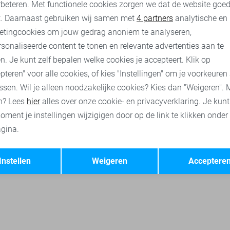
rbeteren. Met functionele cookies zorgen we dat de website goe
nalytische cookies
Marketing cookies
t. Daarnaast gebruiken wij samen met
4 partners
analytische en
etingcookies om jouw gedrag anoniem te analyseren,
sonaliseerde content te tonen en relevante advertenties aan te
n. Je kunt zelf bepalen welke cookies je accepteert. Klik op
pteren" voor alle cookies, of kies "Instellingen" om je voorkeuren
ssen. Wil je alleen noodzakelijke cookies? Kies dan "Weigeren". 
n? Lees
hier
alles over onze cookie- en privacyverklaring. Je kun
oment je instellingen wijzigigen door op de link te klikken onder
gina.
Opslaan
Terug
Instellen
Weigeren
Acceptere