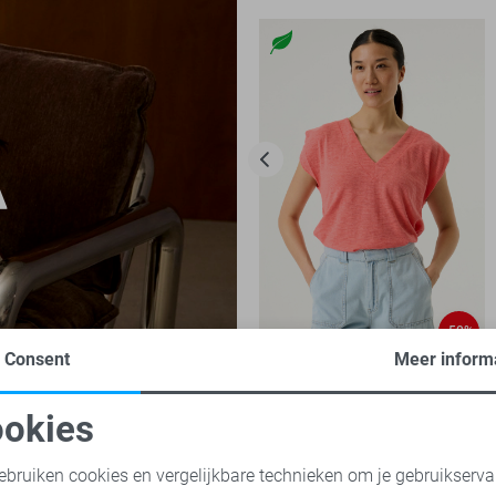
-50%
Consent
Meer inform
Garcia T-shirt
20,00
39,99
okies
oodzakelijke cookies
Personalisatie cookies
ebruiken cookies en vergelijkbare technieken om je gebruikserva
cia jeans
Garcia truien
Garcia broeken
Garcia tops
Ga