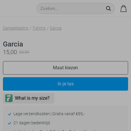
Dameskleding
T-shirts
Garcia
Garcia
15,00
29,99
Maat kiezen
In je tas
Lage verzendkosten | Gratis vanaf €95,-
21 dagen bedenktijd