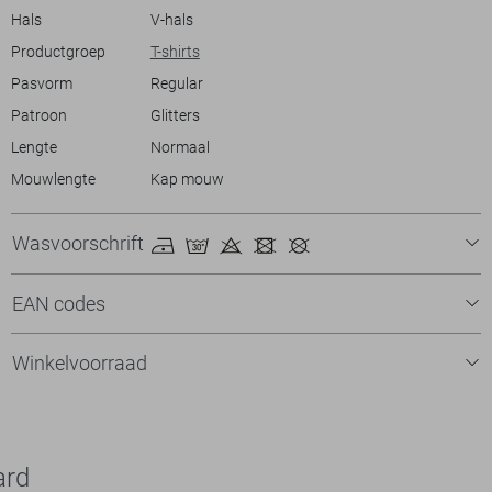
Hals
V-hals
Productgroep
T-shirts
Pasvorm
Regular
Patroon
Glitters
Lengte
Normaal
Mouwlengte
Kap mouw
Wasvoorschrift
EAN codes
Winkelvoorraad
ard