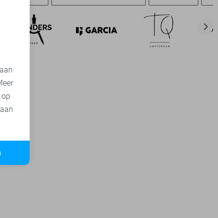
d
 aan
Meer
t op
 aan
n