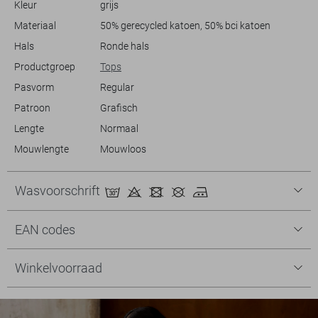
Kleur
grijs
avondje barbecueën met vrienden.
Materiaal
50% gerecycled katoen, 50% bci katoen
Hals
Ronde hals
Productgroep
Tops
Pasvorm
Regular
Patroon
Grafisch
Lengte
Normaal
Mouwlengte
Mouwloos
Wasvoorschrift
EAN codes
Winkelvoorraad