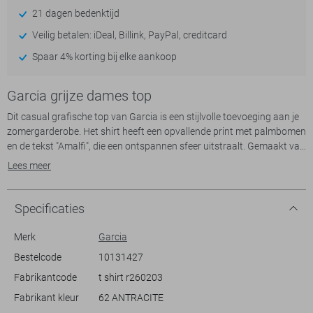
21 dagen bedenktijd
Veilig betalen: iDeal, Billink, PayPal, creditcard
Spaar 4% korting bij elke aankoop
Garcia grijze dames top
Dit casual grafische top van Garcia is een stijlvolle toevoeging aan je
zomergarderobe. Het shirt heeft een opvallende print met palmbomen
en de tekst "Amalfi", die een ontspannen sfeer uitstraalt. Gemaakt van
50% gerecycled katoen en 50% BCI katoen, biedt het een duurzame
Lees meer
keuze zonder concessies te doen aan comfort. De regular fit en ronde
hals zorgen voor een makkelijke, losse pasvorm die ideaal is voor
verschillende lichaamstypes.
Specificaties
Met zijn mouwloze ontwerp is deze top perfect voor warme
Merk
Garcia
zomerdagen. De donkere antraciet kleur maakt het eenvoudig te
Bestelcode
10131427
combineren met lichte shorts of een casual broek, waardoor het een
Fabrikantcode
t shirt r260203
veelzijdige optie is voor zowel een dagje strand als een ontspannen
stadswandeling. Het is een stijlvolle keuze die aansluit bij een breed
Fabrikant kleur
62 ANTRACITE
scala aan informele gelegenheden, van een middag in het park tot een