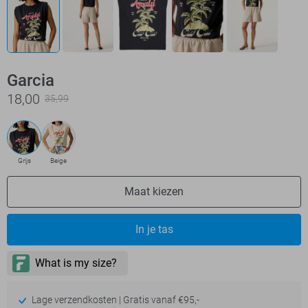
Garcia
18,00
35,99
Grijs
Beige
Maat kiezen
In je tas
Lage verzendkosten | Gratis vanaf €95,-