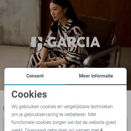
Consent
Meer informatie
Cookies
Noodzakelijke cookies
Wij gebruiken cookies en vergelijkbare technieken
Ook het bekijken waard
om je gebruikservaring te verbeteren. Met
Personalisatie cookies
functionele cookies zorgen we dat de website goed
werkt. Daarnaast gebruiken wij samen met
4
Analytische cookies