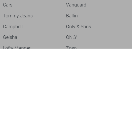
Cars
Vanguard
Tommy Jeans
Ballin
Campbell
Only & Sons
Geisha
ONLY
Lofty Manner
Zoso
Ydence
Vero Moda
Refined Department
Garcia
Sisters Point
Red Button
JDY
Fluresk
Harper & Yve
Object
Meld je aan voor onze nieuwsbrief
Meld je aan voor onze nieuwsbrief en profiteer als eerste van