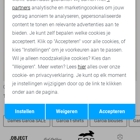
partners
analytische en marketingcookies om jouw
Marketing cookies
gedrag anoniem te analyseren, gepersonaliseerde
content te tonen en relevante advertenties aan te
bieden. Je kunt zelf bepalen welke cookies je
accepteert. Klik op "Accepteren" voor alle cookies, of
kies "Instellingen" om je voorkeuren aan te passen.
Wil je alleen noodzakelijke cookies? Kies dan
"Weigeren". Meer weten? Lees
hier
alles over onze
-50%
-50%
cookie- en privacyverklaring. Je kunt op elk moment
je instellingen wijzigigen door op de link te klikken
Garcia Top
Garcia T-shirt
onder aan de pagina.
18,00
35,99
15,00
29,99
Opslaan
Terug
Instellen
Weigeren
Accepteren
Dames Garcia SALE
Garcia t-shirts
Garcia blouses
Gar