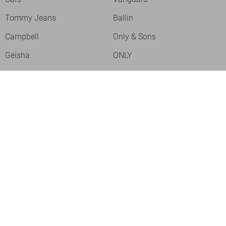
Tommy Jeans
Ballin
Campbell
Only & Sons
Geisha
ONLY
Lofty Manner
Zoso
Ydence
Vero Moda
Refined Department
Garcia
Sisters Point
Red Button
JDY
Fluresk
Harper & Yve
Object
Meld je aan voor onze nieuwsbrief
Meld je aan voor onze nieuwsbrief en profiteer als eerste van