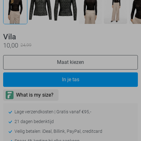
Vila
10,00
24,99
Maat kiezen
In je tas
Lage verzendkosten | Gratis vanaf €95,-
21 dagen bedenktijd
Veilig betalen: iDeal, Billink, PayPal, creditcard
Spaar 4% korting bij elke aankoop