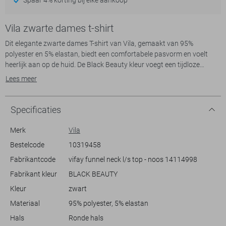
Vila zwarte dames t-shirt
Dit elegante zwarte dames T-shirt van Vila, gemaakt van 95%
polyester en 5% elastan, biedt een comfortabele pasvorm en voelt
heerlijk aan op de huid. De Black Beauty kleur voegt een tijdloze
charme toe, terwijl het kantpatroon voor een verfijnde uitstraling
Lees meer
zorgt. Met een regular pasvorm en een ronde hals, is dit T-shirt ideaal
voor een casual maar stijlvolle look.
Specificaties
Het licht doorschijnende design maakt het perfect geschikt voor
zowel alledaagse uitstapjes als speciale gelegenheden. Draag het
Merk
Vila
onder een blazer voor een zakelijke bijeenkomst of combineer het met
Bestelcode
10319458
een mooie rok voor een avondje uit. De lange mouwen en normale
Fabrikantcode
vifay funnel neck l/s top - noos 14114998
lengte zorgen voor extra comfort en veelzijdigheid, waardoor je dit
item het hele jaar door kunt dragen.
Fabrikant kleur
BLACK BEAUTY
Kleur
zwart
Materiaal
95% polyester, 5% elastan
Hals
Ronde hals