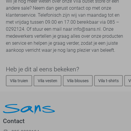
Wil je nog meer weten over onze Vila outlet store of een
andere sale? Neem dan gerust contact op met onze
klantenservice. Telefonisch zijn wij van maandag tot en
met vrijdag tussen 09.00 en 17.00 bereikbaar via 085 –
0292124. Of stuur een mail naar info@sans.nl. Onze
medewerkers vertellen je graag alles over onze producten
en service en helpen je graag verder, zodat je een juiste
aankoop verricht waar je nog lang plezier van beleeft.
Heb je dit al eens bekeken?
Vila truien
Vila vesten
Vila blouses
Vila t-shirts
V
Contact