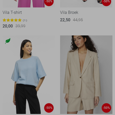
-50%
-50%
Vila T-shirt
Vila Broek
22,50
44,95
1
20,00
39,99
-50%
-50%