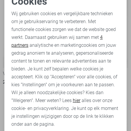
Cookies
Noodzakelijke cookies
Wij gebruiken cookies en vergelijkbare technieken
om je gebruikservaring te verbeteren. Met
Personalisatie cookies
functionele cookies zorgen we dat de website goed
werkt. Daarnaast gebruiken wij samen met
4
Analytische cookies
partners
analytische en marketingcookies om jouw
Marketing cookies
gedrag anoniem te analyseren, gepersonaliseerde
content te tonen en relevante advertenties aan te
-50%
-20%
bieden. Je kunt zelf bepalen welke cookies je
Vila Jurk
Vila Blouse
accepteert. Klik op "Accepteren" voor alle cookies, of
25,00
49,99
1
kies "Instellingen" om je voorkeuren aan te passen.
31,95
39,99
Wil je alleen noodzakelijke cookies? Kies dan
"Weigeren". Meer weten? Lees
hier
alles over onze
cookie- en privacyverklaring. Je kunt op elk moment
je instellingen wijzigigen door op de link te klikken
onder aan de pagina.