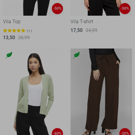
-50%
-50%
Vila Top
Vila T-shirt
17,50
34,99
1
13,50
26,99
-60%
-20%