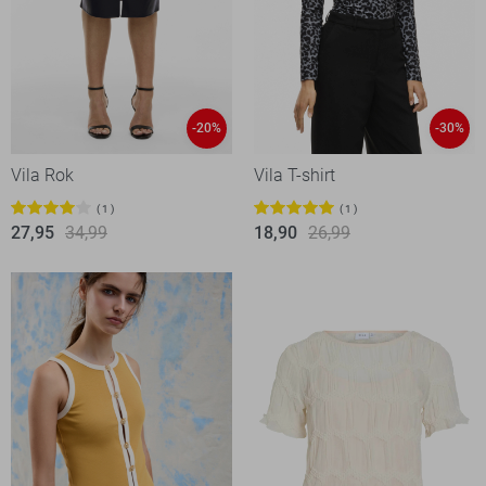
-20%
-30%
Vila Rok
Vila T-shirt
1
1
27,95
34,99
18,90
26,99