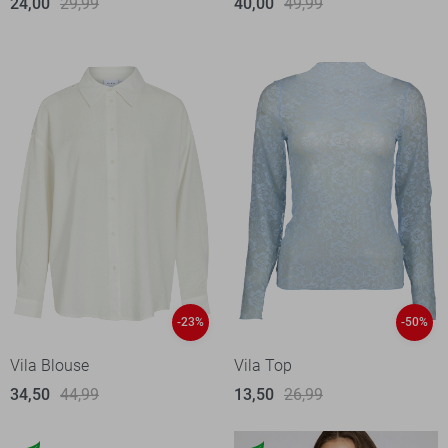
24,00
29,99
40,00
49,99
-23%
-50%
Vila Blouse
Vila Top
34,50
44,99
13,50
26,99