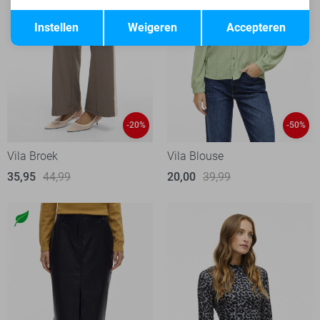
Opslaan
Terug
Instellen
Weigeren
Accepteren
-20%
-50%
Vila Broek
Vila Blouse
35,95
44,99
20,00
39,99