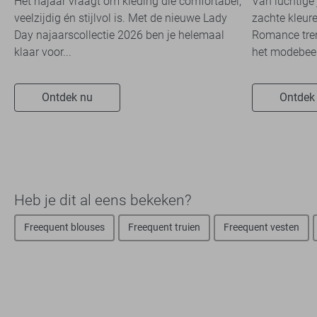
Het najaar vraagt om kleding die comfortabel,
Van luchtige 
veelzijdig én stijlvol is. Met de nieuwe Lady
zachte kleure
Day najaarscollectie 2026 ben je helemaal
Romance tren
klaar voor...
het modebeel
Ontdek nu
Ontdek
Heb je dit al eens bekeken?
Freequent blouses
Freequent truien
Freequent vesten