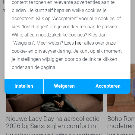
Freequent T-shirt
content te tonen en relevante advertenties aan te
bieden. Je kunt zelf bepalen welke cookies je
17,50
34,95
accepteert. Klik op "Accepteren" voor alle cookies, of
kies "Instellingen" om je voorkeuren aan te passen.
Filter
2
Wil je alleen noodzakelijke cookies? Kies dan
"Weigeren". Meer weten? Lees
hier
alles over onze
cookie- en privacyverklaring. Je kunt op elk moment
je instellingen wijzigigen door op de link te klikken
onder aan de pagina.
Opslaan
Terug
Instellen
Weigeren
Accepteren
Nieuwe Lady Day najaarscollectie
Boho Rom
2026 bij Sans: stijl en comfort in
modetrend
travelkwaliteit
overal zie