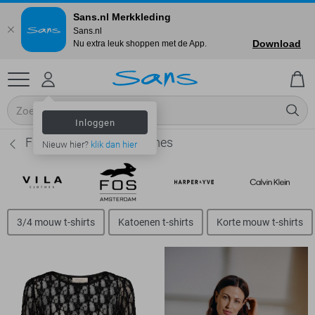
Sans.nl Merkkleding
Sans.nl
Download
Nu extra leuk shoppen met de App.
Inloggen
Freequent T-shirts - Dames
Nieuw hier?
klik dan hier
3/4 mouw t-shirts
Katoenen t-shirts
Korte mouw t-shirts