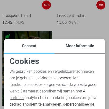
-50%
-50%
Freequent T-shirt
Freequent T-shirt
12,45
24,95
15,00
29,95
Consent
Meer informatie
Cookies
Noodzakelijke cookies
Wij gebruiken cookies en vergelijkbare technieken
om je gebruikservaring te verbeteren. Met
Personalisatie cookies
functionele cookies zorgen we dat de website goed
werkt. Daarnaast gebruiken wij samen met
4
Analytische cookies
partners
analytische en marketingcookies om jouw
-50%
Marketing cookies
gedrag anoniem te analyseren, gepersonaliseerde