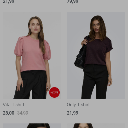
21,99
79,99
-20%
Vila T-shirt
Only T-shirt
28,00
34,99
21,99