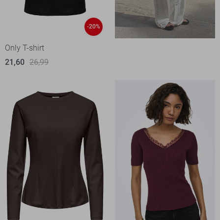
-20%
Only T-shirt
21,60
26,99