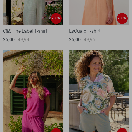
-50%
-50%
C&S The Label T-shirt
EsQualo T-shirt
25,00
49,99
25,00
49,95