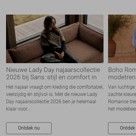
Nieuwe Lady Day najaarscollectie
Boho Rom
2026 bij Sans: stijl en comfort in
modetrend
travelkwaliteit
overal zie
Het najaar vraagt om kleding die comfortabel,
Van luchtige 
veelzijdig én stijlvol is. Met de nieuwe Lady
zachte kleure
Day najaarscollectie 2026 ben je helemaal
Romance tren
klaar voor...
het modebeel
Ontdek nu
Ontdek