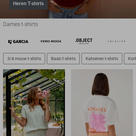
Heren T-shirts
Dames t-shirts
3/4 mouw t-shirts
Basic t-shirts
Katoenen t-shirts
Kort